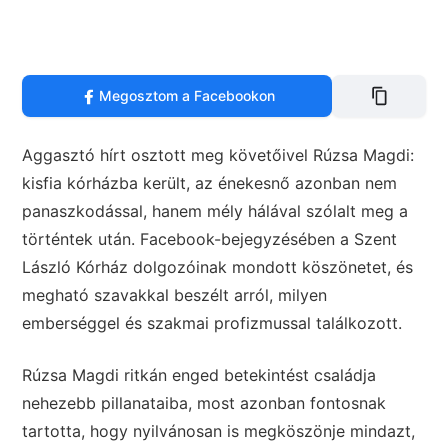
Megosztom a Facebookon
Aggasztó hírt osztott meg követőivel Rúzsa Magdi:
kisfia kórházba került, az énekesnő azonban nem
panaszkodással, hanem mély hálával szólalt meg a
történtek után. Facebook-bejegyzésében a Szent
László Kórház dolgozóinak mondott köszönetet, és
megható szavakkal beszélt arról, milyen
emberséggel és szakmai profizmussal találkozott.
Rúzsa Magdi ritkán enged betekintést családja
nehezebb pillanataiba, most azonban fontosnak
tartotta, hogy nyilvánosan is megköszönje mindazt,