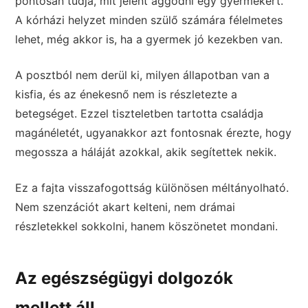
pontosan tudja, mit jelent aggódni egy gyermekért.
A kórházi helyzet minden szülő számára félelmetes
lehet, még akkor is, ha a gyermek jó kezekben van.
A posztból nem derül ki, milyen állapotban van a
kisfia, és az énekesnő nem is részletezte a
betegséget. Ezzel tiszteletben tartotta családja
magánéletét, ugyanakkor azt fontosnak érezte, hogy
megossza a háláját azokkal, akik segítettek nekik.
Ez a fajta visszafogottság különösen méltányolható.
Nem szenzációt akart kelteni, nem drámai
részletekkel sokkolni, hanem köszönetet mondani.
Az egészségügyi dolgozók
mellett áll