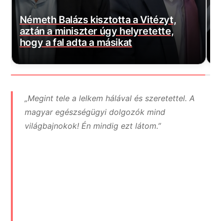
H
Elképesztő mit találtak Novák Katalin
f
egykori kormányzati irodájában
f
„Megint tele a lelkem hálával és szeretettel. A
magyar egészségügyi dolgozók mind
világbajnokok! Én mindig ezt látom.”