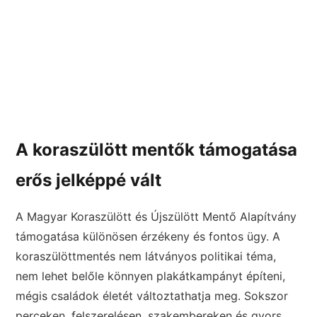
A koraszülött mentők támogatása
erős jelképpé vált
A Magyar Koraszülött és Újszülött Mentő Alapítvány
támogatása különösen érzékeny és fontos ügy. A
koraszülöttmentés nem látványos politikai téma,
nem lehet belőle könnyen plakátkampányt építeni,
mégis családok életét változtathatja meg. Sokszor
perceken, felszerelésen, szakembereken és gyors