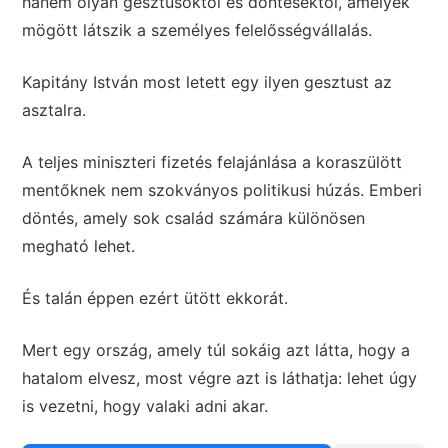
hanem olyan gesztusoktól és döntésektől, amelyek
mögött látszik a személyes felelősségvállalás.
Kapitány István most letett egy ilyen gesztust az
asztalra.
A teljes miniszteri fizetés felajánlása a koraszülött
mentőknek nem szokványos politikusi húzás. Emberi
döntés, amely sok család számára különösen
megható lehet.
És talán éppen ezért ütött ekkorát.
Mert egy ország, amely túl sokáig azt látta, hogy a
hatalom elvesz, most végre azt is láthatja: lehet úgy
is vezetni, hogy valaki adni akar.