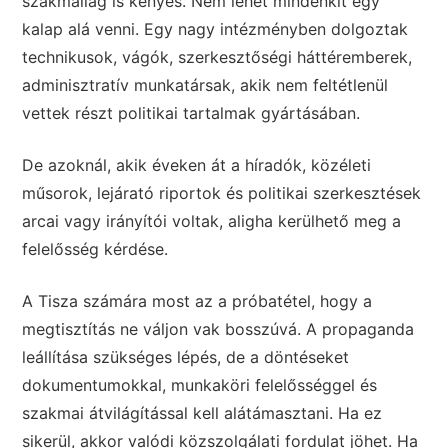
szakmailag is kényes. Nem lehet mindenkit egy
kalap alá venni. Egy nagy intézményben dolgoztak
technikusok, vágók, szerkesztőségi háttéremberek,
adminisztratív munkatársak, akik nem feltétlenül
vettek részt politikai tartalmak gyártásában.
De azoknál, akik éveken át a híradók, közéleti
műsorok, lejárató riportok és politikai szerkesztések
arcai vagy irányítói voltak, aligha kerülhető meg a
felelősség kérdése.
A Tisza számára most az a próbatétel, hogy a
megtisztítás ne váljon vak bosszúvá. A propaganda
leállítása szükséges lépés, de a döntéseket
dokumentumokkal, munkaköri felelősséggel és
szakmai átvilágítással kell alátámasztani. Ha ez
sikerül, akkor valódi közszolgálati fordulat jöhet. Ha