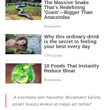
„A közmédia nem hazudhat. Bocsánatot kérünk,
amiért hosszú éveken át mégis ezt tettük!”