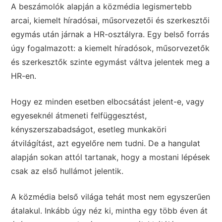
A beszámolók alapján a közmédia legismertebb
arcai, kiemelt híradósai, műsorvezetői és szerkesztői
egymás után járnak a HR-osztályra. Egy belső forrás
úgy fogalmazott: a kiemelt híradósok, műsorvezetők
és szerkesztők szinte egymást váltva jelentek meg a
HR-en.
Hogy ez minden esetben elbocsátást jelent-e, vagy
egyeseknél átmeneti felfüggesztést,
kényszerszabadságot, esetleg munkaköri
átvilágítást, azt egyelőre nem tudni. De a hangulat
alapján sokan attól tartanak, hogy a mostani lépések
csak az első hullámot jelentik.
A közmédia belső világa tehát most nem egyszerűen
átalakul. Inkább úgy néz ki, mintha egy több éven át