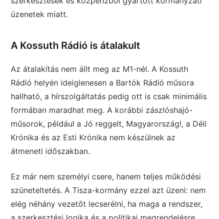
szerkesztések és közpénzből gyártott kormányzati
üzenetek miatt.
A Kossuth Rádió is átalakult
Az átalakítás nem állt meg az M1-nél. A Kossuth
Rádió helyén ideiglenesen a Bartók Rádió műsora
hallható, a hírszolgáltatás pedig ott is csak minimális
formában maradhat meg. A korábbi zászlóshajó-
műsorok, például a Jó reggelt, Magyarország!, a Déli
Krónika és az Esti Krónika nem készülnek az
átmeneti időszakban.
Ez már nem személyi csere, hanem teljes működési
szüneteltetés. A Tisza-kormány ezzel azt üzeni: nem
elég néhány vezetőt lecserélni, ha maga a rendszer,
a szerkesztési logika és a politikai megrendelésre