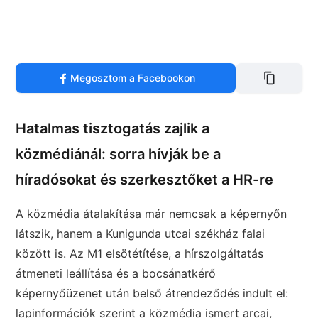
Megosztom a Facebookon
Hatalmas tisztogatás zajlik a
közmédiánál: sorra hívják be a
híradósokat és szerkesztőket a HR-re
A közmédia átalakítása már nemcsak a képernyőn
látszik, hanem a Kunigunda utcai székház falai
között is. Az M1 elsötétítése, a hírszolgáltatás
átmeneti leállítása és a bocsánatkérő
képernyőüzenet után belső átrendeződés indult el:
lapinformációk szerint a közmédia ismert arcai,