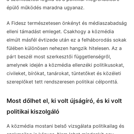
épülő működés maradna ugyanaz.
A Fidesz természetesen önkényt és médiaszabadság
elleni támadást emleget. Csakhogy a közmédia
elmúlt másfél évtizede után ez a felháborodás sokak
fülében különösen nehezen hangzik hitelesen. Az a
párt beszél most szerkesztői függetlenségről,
amelynek idején a közmédia ellenzéki politikusokat,
civileket, bírókat, tanárokat, tüntetőket és közéleti
szereplőket tett rendszeresen politikai célponttá.
Most dőlhet el, ki volt újságíró, és ki volt
politikai kiszolgáló
A közmédia mostani belső vizsgálata politikailag és