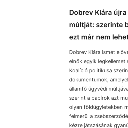
Dobrev Klára újra
múltját: szerinte
ezt már nem lehet
Dobrev Klára ismét előv
elnök egyik legkellemet
Koalíció politikusa szeri
dokumentumok, amelyek 
államfő ügyvédi múltjáva
szerint a papírok azt m
olyan földügyletekben 
felmerül a zsebszerződé
kézre játszásának gyanú