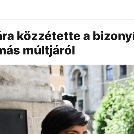
ra közzétette a bizony
más múltjáról