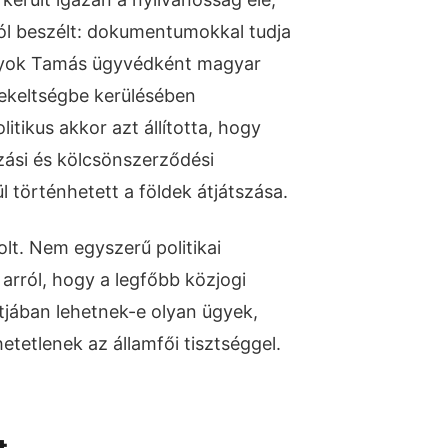
ól beszélt: dokumentumokkal tudja
lyok Tamás ügyvédként magyar
dekeltségbe kerülésében
itikus akkor azt állította, hogy
ási és kölcsönszerződési
 történhetett a földek átjátszása.
olt. Nem egyszerű politikai
 arról, hogy a legfőbb közjogi
jában lehetnek-e olyan ügyek,
tetlenek az államfői tisztséggel.