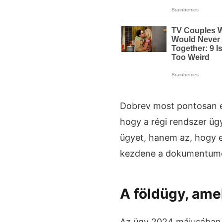
Dobrev most pontosan er
hogy a régi rendszer üg
ügyet, hanem az, hogy e
kezdene a dokumentumo
A földügy, ame
Az ügy 2024 májusában k