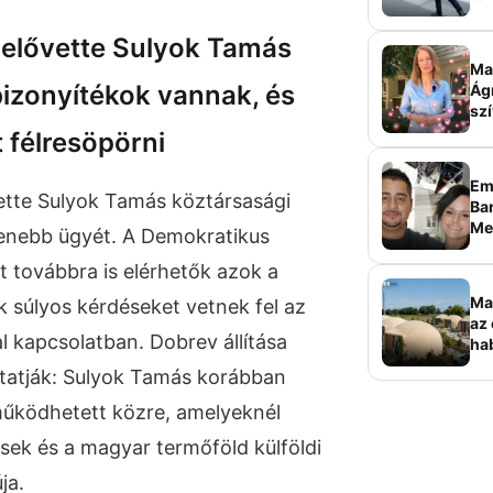
sz
 elővette Sulyok Tamás
Ma 
 bizonyítékok vannak, és
Ág
szí
 félresöpörni
Em
ette Sulyok Tamás köztársasági
Bar
Me
lenebb ügyét. A Demokratikus
sz
nt továbbra is elérhetők azok a
Ma
súlyos kérdéseket vetnek fel az
az 
l kapcsolatban. Dobrev állítása
ha
ala
utatják: Sulyok Tamás korábban
elk
működhetett közre, amelyeknél
sek és a magyar termőföld külföldi
ja.