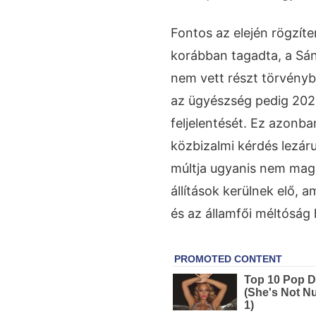
Fontos az elején rögzít
korábban tagadta, a Sán
nem vett részt törvény
az ügyészség pedig 202
feljelentését. Ez azonban
közbizalmi kérdés lezáru
múltja ugyanis nem mag
állítások kerülnek elő, 
és az államfői méltóság h