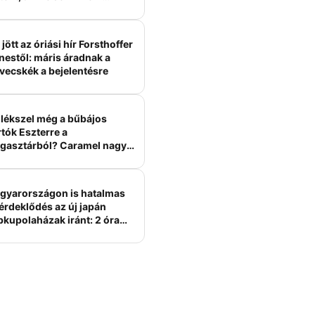
ámított
jött az óriási hír Forsthoffer
nestől: máris áradnak a
vecskék a bejelentésre
lékszel még a bűbájos
tók Eszterre a
gasztárból? Caramel nagy
erelme volt
gyarországon is hatalmas
érdeklődés az új japán
bkupolaházak iránt: 2 óra
tt felépülhetnek, és
épesztő áron hirdetik őket