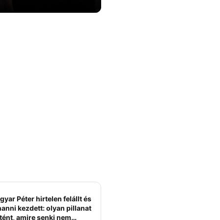
yar Péter hirtelen felállt és
anni kezdett: olyan pillanat
tént, amire senki nem