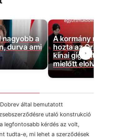
t
l nagyobb a
A kormány nyilvánosság
n, durva ami
hozta az Orbánék által k
›
kínai gigahitel részleteit, ü
mielőtt elolvasod
a Dobrev által bemutatott
sebszerződésre utaló konstrukció
a legfontosabb kérdés az volt,
t tudta-e, mi lehet a szerződések