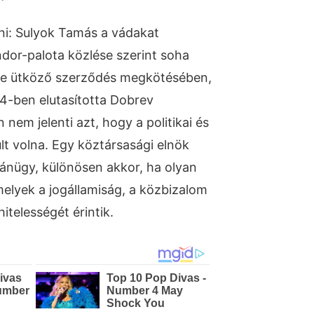
eni: Sulyok Tamás a vádakat
dor-palota közlése szerint soha
be ütköző szerződés megkötésében,
4-ben elutasította Dobrev
 nem jelenti azt, hogy a politikai és
lt volna. Egy köztársasági elnök
ánügy, különösen akkor, ha olyan
amelyek a jogállamiság, a közbizalom
itelességét érintik.