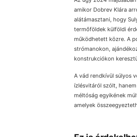
amikor Dobrev Klára arr
alátámasztani, hogy Su
termőföldek külföldi ér
működhetett közre. A pol
strómanokon, ajándékoz
konstrukciókon keresztül
A vád rendkívül súlyos v
ízlésvitáról szólt, hanem
méltóság egyikének múlt
amelyek összeegyeztethe