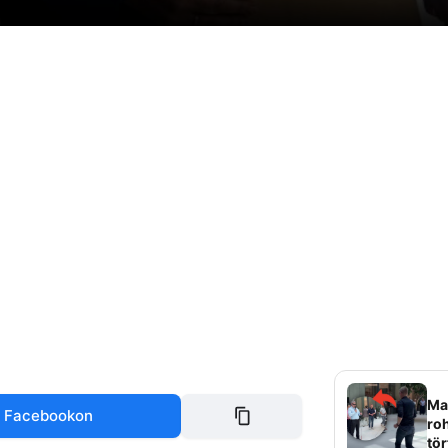
Mag
 Facebookon
roh
tör