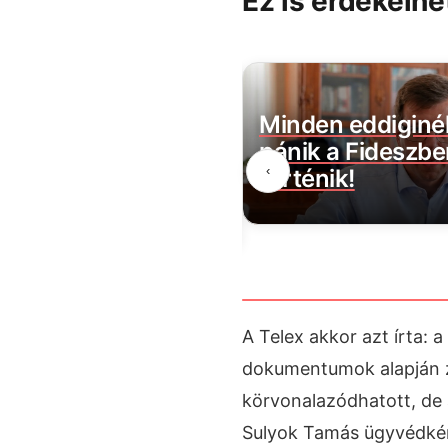
Ez is érdekelhe
gy érheti utol Pócs
Minden eddiginé
az ügyészségtől
pánik a Fideszbe
‹
entelmi jogának
történik!
sztését
A Telex akkor azt írta: 
dokumentumok alapján z
körvonalazódhatott, de 
Sulyok Tamás ügyvédkén