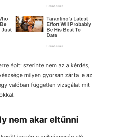
re épít: szerinte nem az a kérdés,
yészsége milyen gyorsan zárta le az
gy valóban független vizsgálat mit
kkal.
ly nem akar eltűnni
erült igazán a nyilvánosság elé,