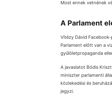
Most ennek vetnének vé
A Parlament elő
Vitézy Dávid Facebook-p
Parlament előtt van a v
gyűlöletpropaganda ellen
A javaslatot Bódis Krisz
miniszter parlamenti áll
közlekedési és beruházás
jegyzi.