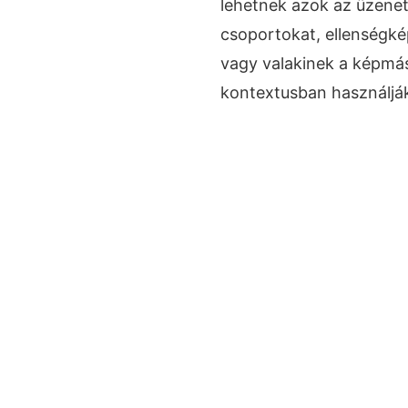
lehetnek azok az üzene
csoportokat, ellenségké
vagy valakinek a képmá
kontextusban használják