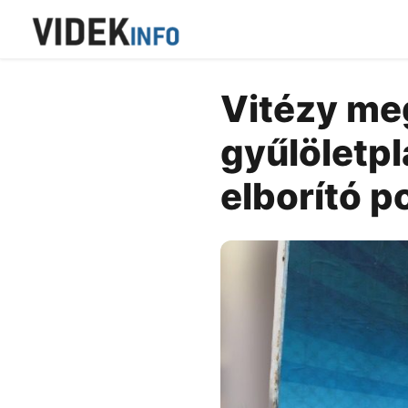
Vitézy meg
gyűlöletpl
elborító p