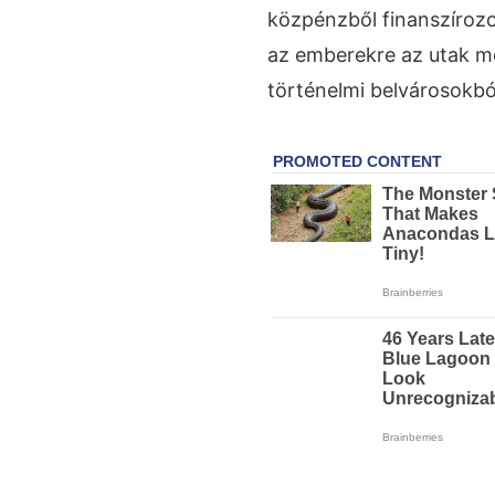
közpénzből finanszírozo
az emberekre az utak me
történelmi belvárosokból