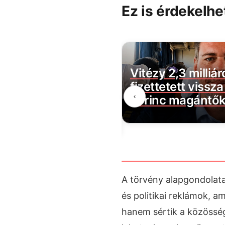
Ez is érdekelhe
 javaslat érkezett:
Vitézy 2,3 milliár
tatnák az üresen
fizettetett vissz
‹
tlanokat
Lőrinc magántők
rszágon
A törvény alapgondolata
és politikai reklámok, 
hanem sértik a közösség