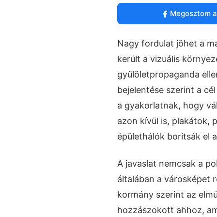
Megosztom a
Nagy fordulat jöhet a m
került a vizuális környe
gyűlöletpropaganda ellen
bejelentése szerint a c
a gyakorlatnak, hogy vá
azon kívül is, plakátok, 
épülethálók borítsák el 
A javaslat nemcsak a po
általában a városképet r
kormány szerint az elm
hozzászokott ahhoz, am