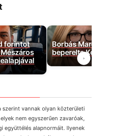
t
d forintot
Borbás Marcsi nem hátrá
a Mészáros
beperelte Kocsis Mátét
›
ealapjával
 szerint vannak olyan közterületi
amelyek nem egyszerűen zavaróak,
i együttélés alapnormáit. Ilyenek