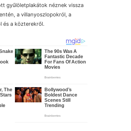
tt gyűlöletplakátok néznek vissza
ntén, a villanyoszlopokról, a
 és a közterekről.