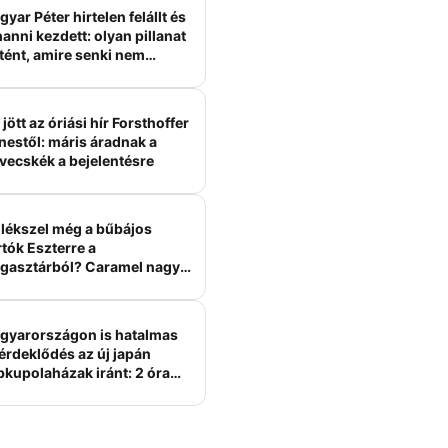
yar Péter hirtelen felállt és
anni kezdett: olyan pillanat
tént, amire senki nem
ámított
jött az óriási hír Forsthoffer
nestől: máris áradnak a
vecskék a bejelentésre
lékszel még a bűbájos
tók Eszterre a
gasztárból? Caramel nagy
erelme volt
gyarországon is hatalmas
érdeklődés az új japán
bkupolaházak iránt: 2 óra
tt felépülhetnek, és
épesztő áron hirdetik őket