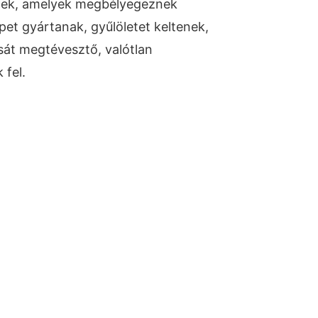
tek, amelyek megbélyegeznek
pet gyártanak, gyűlöletet keltenek,
sát megtévesztő, valótlan
 fel.