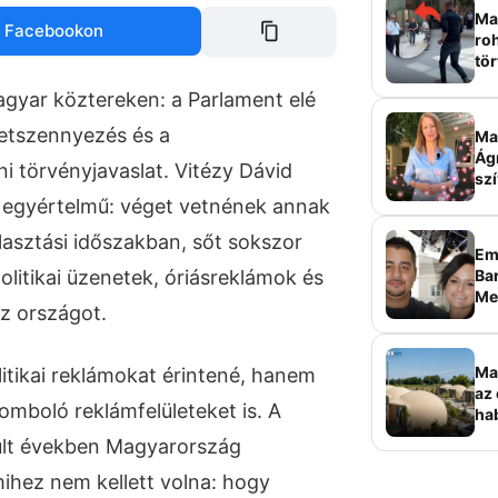
Mag
 Facebookon
roh
tör
sz
agyar köztereken: a Parlament elé
zetszennyezés és a
Ma 
Ág
i törvényjavaslat. Vitézy Dávid
szí
él egyértelmű: véget vetnének annak
lasztási időszakban, sőt sokszor
Em
Bar
politikai üzenetek, óriásreklámok és
Me
az országot.
sz
Ma
litikai reklámokat érintené, hanem
az 
omboló reklámfelületeket is. A
ha
ala
últ években Magyarország
elk
ihez nem kellett volna: hogy