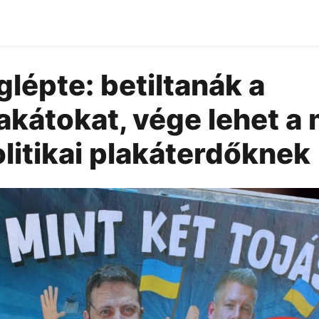
lépte: betiltanák a
akátokat, vége lehet a
olitikai plakáterdőknek