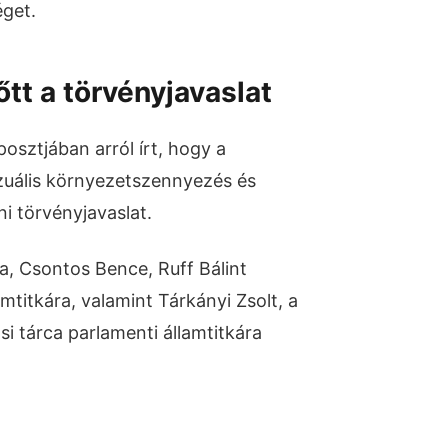
get.
tt a törvényjavaslat
osztjában arról írt, hogy a
izuális környezetszennyezés és
i törvényjavaslat.
ta, Csontos Bence, Ruff Bálint
amtitkára, valamint Tárkányi Zsolt, a
i tárca parlamenti államtitkára