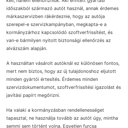
kell, hanem ellenőrizniük. Aki érintett gyártási
időszakból származó autót használ, annak érdemes
márkaszervizben rákérdeznie, hogy az autója
szerepel-e szervizkampányban, megkapta-e a
kormányzárhoz kapcsolódó szoftverfrissítést, és
van-e bármilyen nyitott biztonsági ellenőrzés az
alvázszám alapján.
A használtan vásárolt autóknál ez különösen fontos,
mert nem biztos, hogy az új tulajdonoshoz eljutott
minden gyártói értesítés. Érdemes minden
szervizdokumentumot, szoftverfrissítési igazolást és
javítási papírt megőrizni.
Ha valaki a kormányzásban rendellenességet
tapasztal, ne használja tovább az autót úgy, mintha
semmi sem történt volna. Egyetlen furcsa