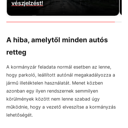
várt jó hírt! Végre elkezdődött…
m
A hiba, amelytől minden autós
retteg
A kormányzár feladata normál esetben az lenne,
hogy parkoló, leállított autónál megakadályozza a
jármű illetéktelen használatát. Menet közben
azonban egy ilyen rendszernek semmilyen
körülmények között nem lenne szabad úgy
működnie, hogy a vezető elveszítse a kormányzás
lehetőségét.