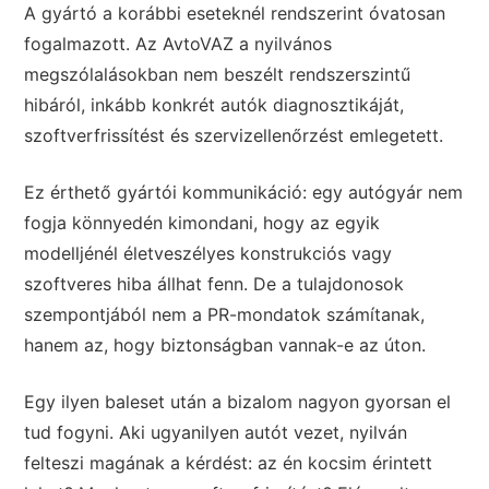
A gyártó a korábbi eseteknél rendszerint óvatosan
fogalmazott. Az AvtoVAZ a nyilvános
megszólalásokban nem beszélt rendszerszintű
hibáról, inkább konkrét autók diagnosztikáját,
szoftverfrissítést és szervizellenőrzést emlegetett.
Ez érthető gyártói kommunikáció: egy autógyár nem
fogja könnyedén kimondani, hogy az egyik
modelljénél életveszélyes konstrukciós vagy
szoftveres hiba állhat fenn. De a tulajdonosok
szempontjából nem a PR-mondatok számítanak,
hanem az, hogy biztonságban vannak-e az úton.
Egy ilyen baleset után a bizalom nagyon gyorsan el
tud fogyni. Aki ugyanilyen autót vezet, nyilván
felteszi magának a kérdést: az én kocsim érintett