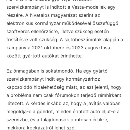
szervizkampányt is indított a Vesta-modellek egy
részére. A hivatalos magyarázat szerint az
elektronikus kormányzár működésével összefüggő
szoftveres ellenőrzésre, illetve szükség esetén
frissítésre volt szükség. A sajtóbeszámolók alapján a
kampány a 2021 októbere és 2023 augusztusa
között gyártott autókat érinthette.
Ez önmagában is sokatmondó. Ha egy gyártó
szervizkampányt indít egy kormányzárhoz
kapcsolódó hibalehetőség miatt, az azt jelenti, hogy
a probléma nem csak fórumokon terjedő rémhírként
létezett. A kérdés inkább az, hogy a javítás valóban
megoldja-e a gondot, minden érintett autó eljut-e a
szervizbe, és a tulajdonosok pontosan értik-e,
mekkora kockázatról lehet szó.