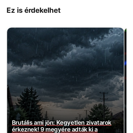
Ez is érdekelhet
Magyar Péter bejelentette a várva-
E