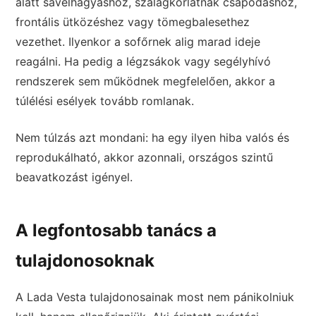
alatt sávelhagyáshoz, szalagkorlátnak csapódáshoz,
frontális ütközéshez vagy tömegbalesethez
vezethet. Ilyenkor a sofőrnek alig marad ideje
reagálni. Ha pedig a légzsákok vagy segélyhívó
rendszerek sem működnek megfelelően, akkor a
túlélési esélyek tovább romlanak.
Nem túlzás azt mondani: ha egy ilyen hiba valós és
reprodukálható, akkor azonnali, országos szintű
beavatkozást igényel.
A legfontosabb tanács a
tulajdonosoknak
A Lada Vesta tulajdonosainak most nem pánikolniuk