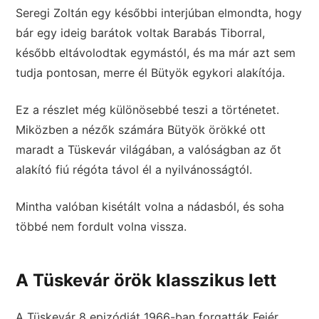
Seregi Zoltán egy későbbi interjúban elmondta, hogy
bár egy ideig barátok voltak Barabás Tiborral,
később eltávolodtak egymástól, és ma már azt sem
tudja pontosan, merre él Bütyök egykori alakítója.
Ez a részlet még különösebbé teszi a történetet.
Miközben a nézők számára Bütyök örökké ott
maradt a Tüskevár világában, a valóságban az őt
alakító fiú régóta távol él a nyilvánosságtól.
Mintha valóban kisétált volna a nádasból, és soha
többé nem fordult volna vissza.
A Tüskevár örök klasszikus lett
A Tüskevár 8 epizódját 1966-ban forgatták Fejér