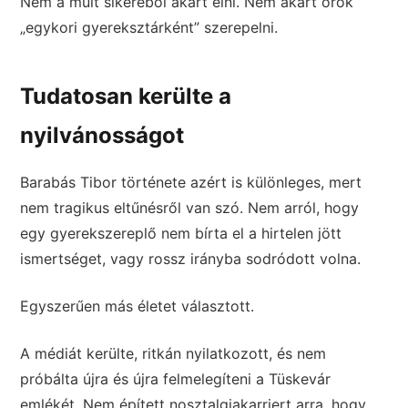
Nem a múlt sikeréből akart élni. Nem akart örök
„egykori gyereksztárként” szerepelni.
Tudatosan kerülte a
nyilvánosságot
Barabás Tibor története azért is különleges, mert
nem tragikus eltűnésről van szó. Nem arról, hogy
egy gyerekszereplő nem bírta el a hirtelen jött
ismertséget, vagy rossz irányba sodródott volna.
Egyszerűen más életet választott.
A médiát kerülte, ritkán nyilatkozott, és nem
próbálta újra és újra felmelegíteni a Tüskevár
emlékét. Nem épített nosztalgiakarriert arra, hogy