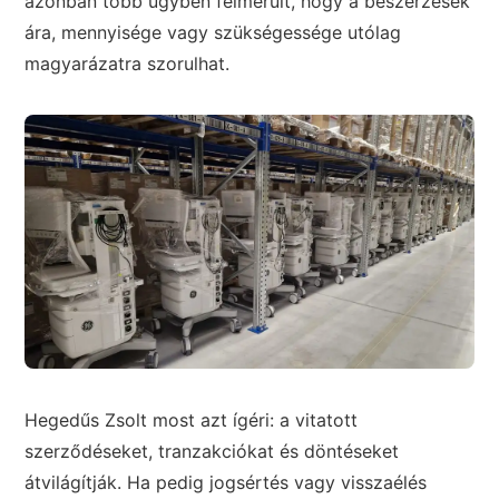
azonban több ügyben felmerült, hogy a beszerzések
ára, mennyisége vagy szükségessége utólag
magyarázatra szorulhat.
Hegedűs Zsolt most azt ígéri: a vitatott
szerződéseket, tranzakciókat és döntéseket
átvilágítják. Ha pedig jogsértés vagy visszaélés