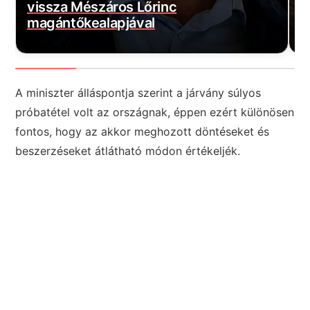
vissza Mészáros Lőrinc
B
magántőkealapjával
K
A miniszter álláspontja szerint a járvány súlyos
próbatétel volt az országnak, éppen ezért különösen
fontos, hogy az akkor meghozott döntéseket és
beszerzéseket átlátható módon értékeljék.