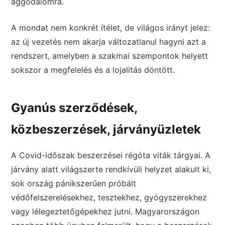
aggodalomra.
A mondat nem konkrét ítélet, de világos irányt jelez:
az új vezetés nem akarja változatlanul hagyni azt a
rendszert, amelyben a szakmai szempontok helyett
sokszor a megfelelés és a lojalitás döntött.
Gyanús szerződések,
közbeszerzések, járványüzletek
A Covid-időszak beszerzései régóta viták tárgyai. A
járvány alatt világszerte rendkívüli helyzet alakult ki,
sok ország pánikszerűen próbált
védőfelszerelésekhez, tesztekhez, gyógyszerekhez
vagy lélegeztetőgépekhez jutni. Magyarországon