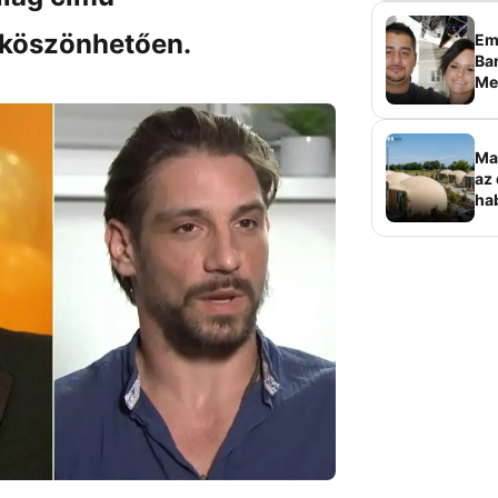
köszönhetően.
Em
Bar
Me
sz
Ma
az 
ha
ala
elk