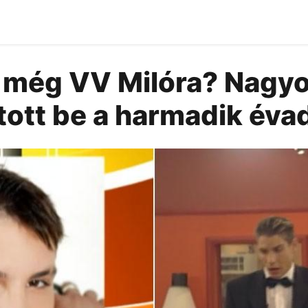
 még VV Milóra? Nagy
utott be a harmadik év