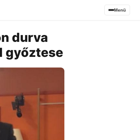
Menü
on durva
ad győztese