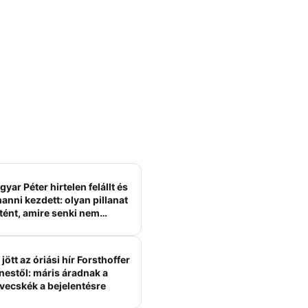
yar Péter hirtelen felállt és
anni kezdett: olyan pillanat
tént, amire senki nem
ámított
jött az óriási hír Forsthoffer
nestől: máris áradnak a
vecskék a bejelentésre