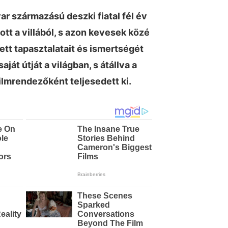
yar származású deszki fiatal fél év
tt a villából, s azon kevesek közé
rzett tapasztalatait és ismertségét
ját útját a világban, s átállva a
ilmrendezőként teljesedett ki.