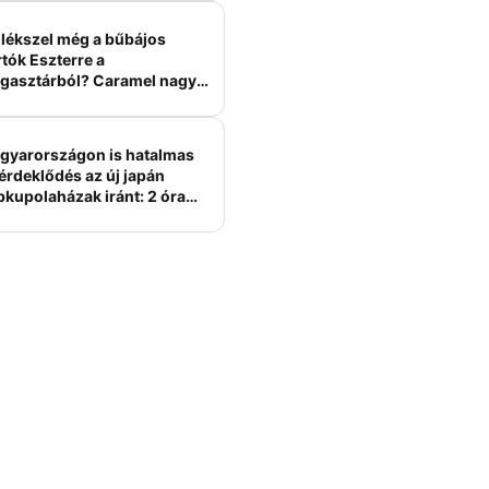
lékszel még a bűbájos
tók Eszterre a
gasztárból? Caramel nagy
erelme volt
gyarországon is hatalmas
érdeklődés az új japán
bkupolaházak iránt: 2 óra
tt felépülhetnek, és
épesztő áron hirdetik őket