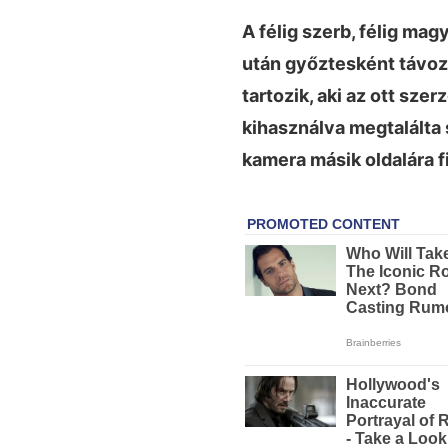
A félig szerb, félig mag
után győztesként távozo
tartozik, aki az ott sze
kihasználva megtalálta sa
kamera másik oldalára f