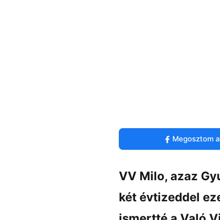
Megosztom a
VV Milo, azaz Gy
két évtizeddel ez
ismertté a Való V