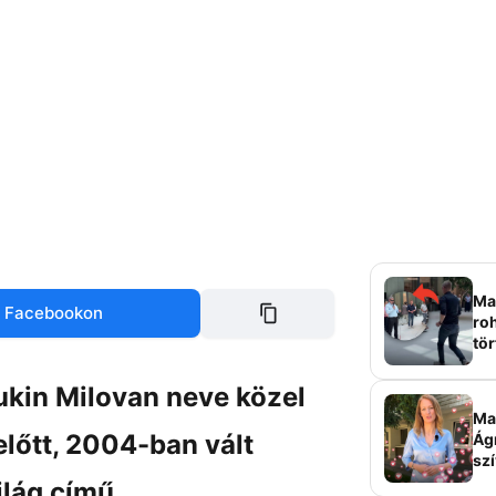
Mag
 Facebookon
roh
tör
sz
ukin Milovan neve közel
Ma 
előtt, 2004-ban vált
Ág
szí
ilág című