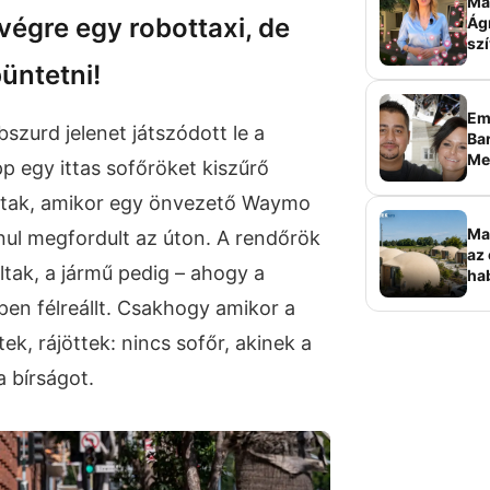
Ma 
végre egy robottaxi, de
Ág
szí
üntetni!
Em
szurd jelenet játszódott le a
Bar
Me
p egy ittas sofőröket kiszűrő
sz
ztak, amikor egy önvezető Waymo
Ma
anul megfordult az úton. A rendőrök
az 
ltak, a jármű pedig – ahogy a
ha
ala
pen félreállt. Csakhogy amikor a
elk
k, rájöttek: nincs sofőr, akinek a
 bírságot.