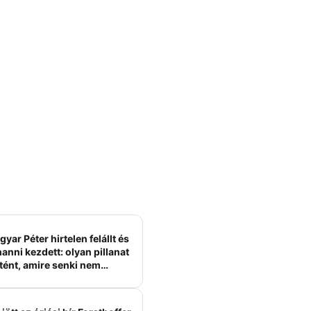
yar Péter hirtelen felállt és
anni kezdett: olyan pillanat
tént, amire senki nem
ámított