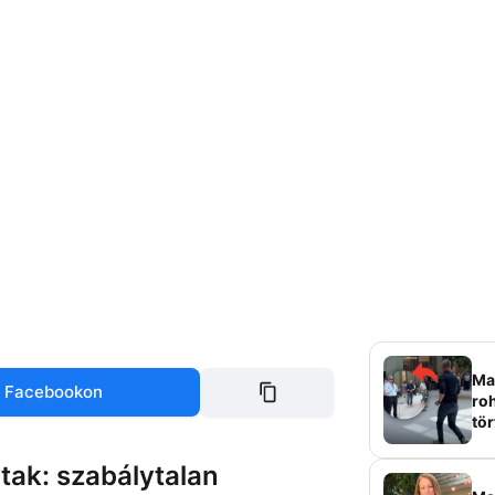
Mag
 Facebookon
roh
tör
sz
tak: szabálytalan