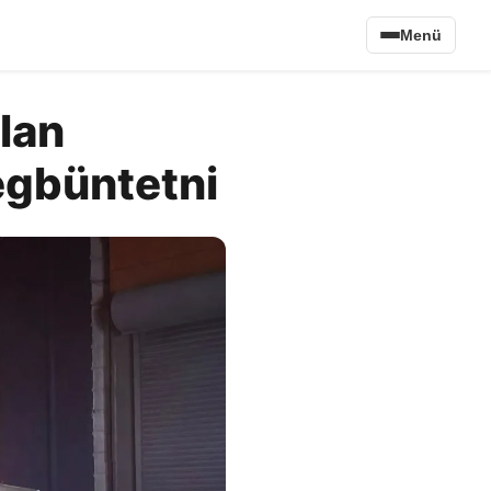
Menü
lan
megbüntetni