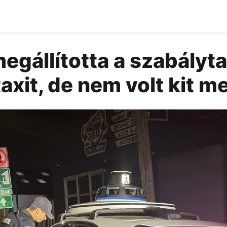
egállította a szabályta
axit, de nem volt kit 