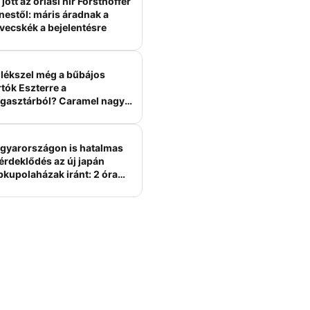
jött az óriási hír Forsthoffer
nestől: máris áradnak a
vecskék a bejelentésre
lékszel még a bűbájos
tók Eszterre a
gasztárból? Caramel nagy
erelme volt
gyarországon is hatalmas
érdeklődés az új japán
bkupolaházak iránt: 2 óra
tt felépülhetnek, és
épesztő áron hirdetik őket