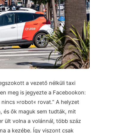
gszokott a vezető nélküli taxi
sen meg is jegyezte a Facebookon:
incs »robot« rovat.” A helyzet
a, és ők maguk sem tudták, mit
 ült volna a volánnál, több száz
lna a kezébe. Így viszont csak