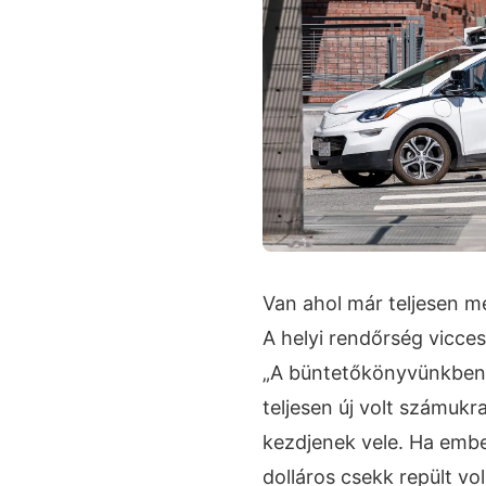
Van ahol már teljesen me
A helyi rendőrség vicce
„A büntetőkönyvünkben n
teljesen új volt számukr
kezdjenek vele. Ha ember
dolláros csekk repült vo