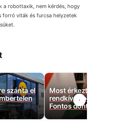
k a robottaxik, nem kérdés, hogy
forró viták és furcsa helyzetek
süket.
t
re szánta el
Most érkeztek Magyar P
embertelen
rendkívüli bejelentései:
›
Fontos döntések születt