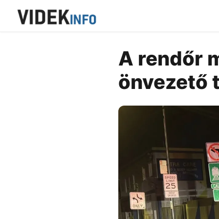
A rendőr m
önvezető t