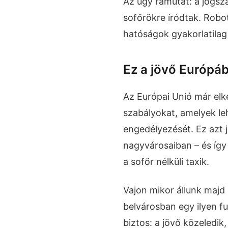
Az ügy rámutat: a jogsz
sofőrökre íródtak. Robot
hatóságok gyakorlatilag
Ez a jövő Európáb
Az Európai Unió már elk
szabályokat, amelyek le
engedélyezését. Ez azt 
nagyvárosaiban – és így
a sofőr nélküli taxik.
Vajon mikor állunk majd 
belvárosban egy ilyen fu
biztos: a jövő közeledik