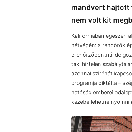
manővert hajtott 
nem volt kit megb
Kaliforniában egészen ab
hétvégén: a rendőrök ép
ellenőrzőpontnál dolgo
taxi hirtelen szabálytal
azonnal szirénát kapcso
programja diktálta – szé
hatóság emberei odalépte
kezébe lehetne nyomni a