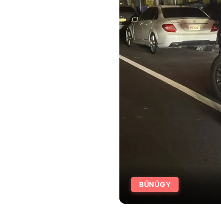
BŰNÜGY