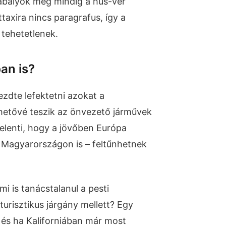
abályok még mindig a hús-vér
taxira nincs paragrafus, így a
 tehetetlenek.
an is?
ezdte lefektetni azokat a
hetővé teszik az önvezető járművek
jelenti, hogy a jövőben Európa
 Magyarországon is – feltűnhetnek
mi is tanácstalanul a pesti
turisztikus járgány mellett? Egy
, és ha Kaliforniában már most