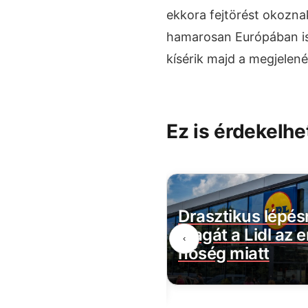
ekkora fejtörést okozna
hamarosan Európában is 
kísérik majd a megjelené
Ez is érdekelhe
ult a dominó: sorra
Drasztikus lépés
 helyre a Magyar
magát a Lidl az 
‹
l szóló súlyos
hőség miatt