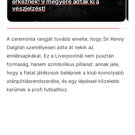
Magyar Péter bejelentette a várva-
E
várt jó hírt! Végre elkezdődött…
m
A ceremónia rangját tovább emelte, hogy Sir Kenny
Dalglish személyesen adta át nekik az
emléksapkákat. Ez a Liverpoolnál nem pusztán
formaság, hanem szimbolikus pillanat: annak jele,
hogy a fiatal játékosok belépnek a klub komolyabb
utánpótlásrendszerébe, és egy lépéssel közelebb
kerülnek a profi futballhoz.