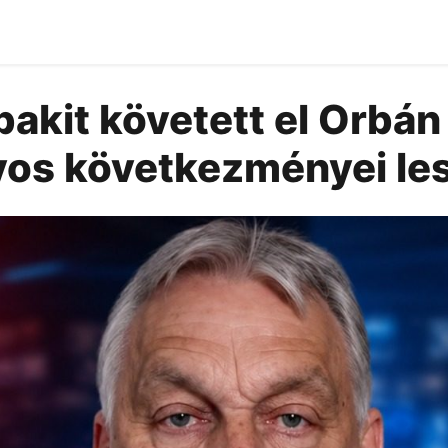
akit követett el Orbán 
yos következményei le