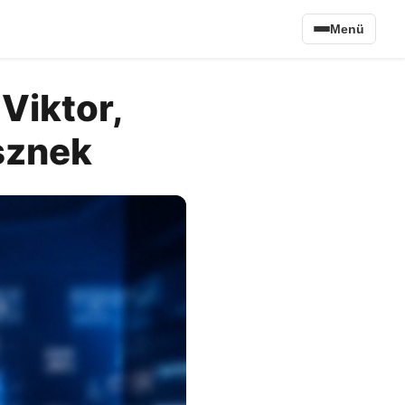
Menü
Viktor,
sznek