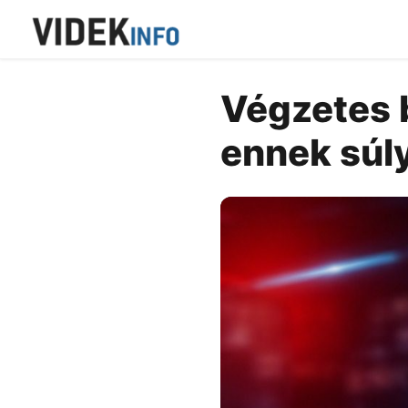
Végzetes b
ennek súl