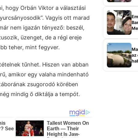
i, hogy Orbán Viktor a választási
Em
gyurcsányosodik”. Vagyis ott marad
Bar
 már nem igazán tényező: beszél,
Me
sz
sozik, üzenget, de a régi ereje
ább teher, mint fegyver.
Ma
az 
ha
tételnek tűnhet. Hiszen van abban
ala
elk
erű, amikor egy valaha mindenható
t táborának zsugorodó körében
 még mindig ő diktálja a tempót.