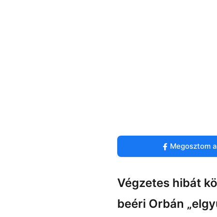
Megosztom a
Végzetes hibát kö
beéri Orbán „elg