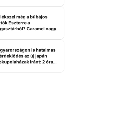
lékszel még a bűbájos
tók Eszterre a
gasztárból? Caramel nagy
erelme volt
gyarországon is hatalmas
érdeklődés az új japán
bkupolaházak iránt: 2 óra
tt felépülhetnek, és
épesztő áron hirdetik őket