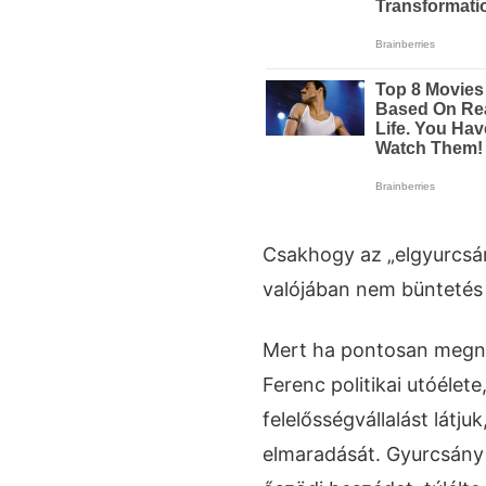
Csakhogy az „elgyurcs
valójában nem büntetés
Mert ha pontosan megné
Ferenc politikai utóélet
felelősségvállalást lát
elmaradását. Gyurcsány t