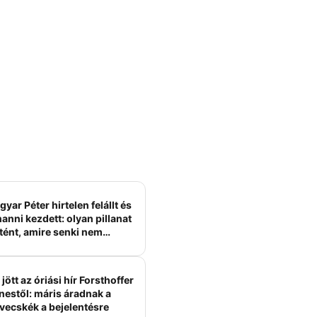
yar Péter hirtelen felállt és
anni kezdett: olyan pillanat
tént, amire senki nem
ámított
jött az óriási hír Forsthoffer
nestől: máris áradnak a
vecskék a bejelentésre