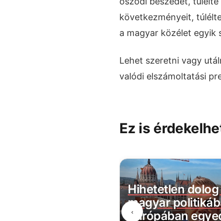
őszödi beszédet, túlélte
következményeit, túlélt
a magyar közélet egyik 
Lehet szeretni vagy utáln
valódi elszámoltatási p
Ez is érdekelhe
a visszaszámlálás:
Hihetetlen dolog 
agyar Péternek az
magyar politikáb
‹
egnagyobb lépésre
Európában egyed