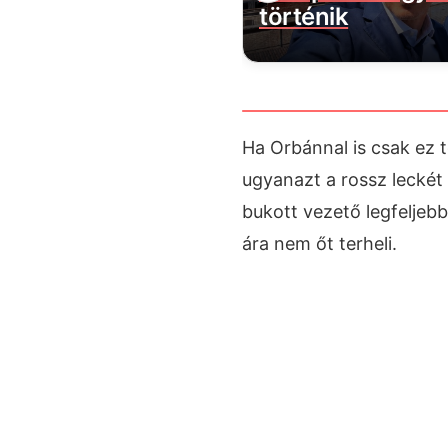
történik
Ha Orbánnal is csak ez 
ugyanazt a rossz leckét
bukott vezető legfeljebb
ára nem őt terheli.