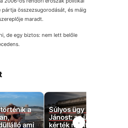
 a 2006-os rendőri erőszak politikai
e pártja összezsugorodását, és máig
szereplője maradt.
i, de egy biztos: nem lett belőle
recedens.
t
történik a
Súlyos ügy érheti utol P
an,
Jánost: az ügyészségtől
›
üllálló ami
kérték mentelmi jogának