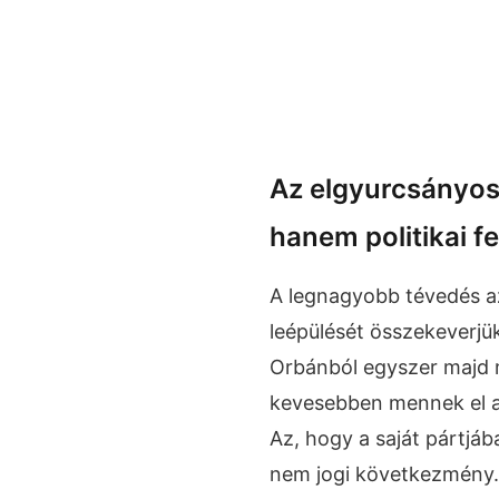
Az elgyurcsányos
hanem politikai fe
A legnagyobb tévedés az
leépülését összekeverjük
Orbánból egyszer majd m
kevesebben mennek el a
Az, hogy a saját pártjáb
nem jogi következmény.