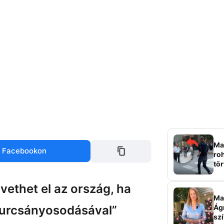
Mag
 Facebookon
roh
tör
sz
vethet el az ország, ha
Ma 
yurcsányosodásával”
Ág
szí