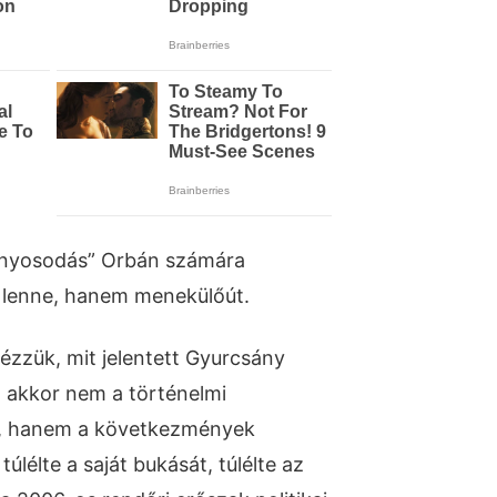
ányosodás” Orbán számára
 lenne, hanem menekülőút.
zzük, mit jelentett Gyurcsány
e, akkor nem a történelmi
juk, hanem a következmények
úlélte a saját bukását, túlélte az