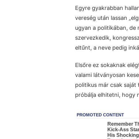
Egyre gyakrabban hallan
vereség után lassan „el
ugyan a politikában, de
szervezkedik, kongresszu
eltűnt, a neve pedig ink
Elsőre ez sokaknak elég
valami látványosan kes
politikus már csak sajá
próbálja elhitetni, hogy