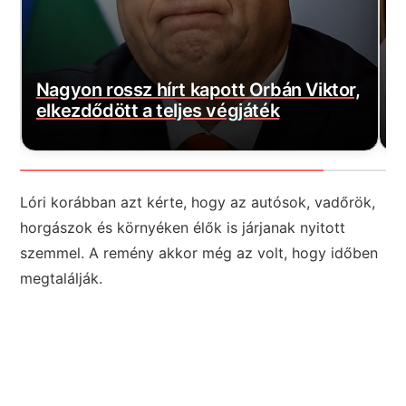
Elindult a visszaszámlálás: Napjai
H
,
Magyar Péternek az eddigi
p
legnagyobb lépésre
a
Lóri korábban azt kérte, hogy az autósok, vadőrök,
horgászok és környéken élők is járjanak nyitott
szemmel. A remény akkor még az volt, hogy időben
megtalálják.