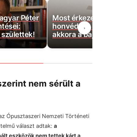
agyar Péter
Most érkezett: Felszállta
ntései:
honvédség helikopterei,
›
születtek!
akkora a baj
zerint nem sérült a
z Ópusztaszeri Nemzeti Történeti
telmű választ adtak:
a
ált eszközök nem tettek kárt a