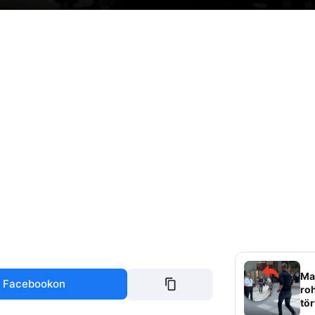
Mag
 Facebookon
roh
tör