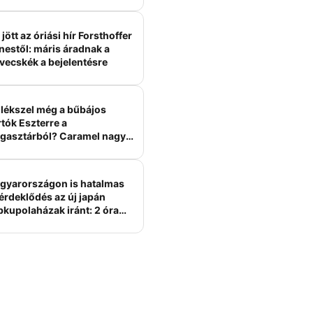
ámított
jött az óriási hír Forsthoffer
nestől: máris áradnak a
vecskék a bejelentésre
lékszel még a bűbájos
tók Eszterre a
gasztárból? Caramel nagy
erelme volt
gyarországon is hatalmas
érdeklődés az új japán
bkupolaházak iránt: 2 óra
tt felépülhetnek, és
épesztő áron hirdetik őket