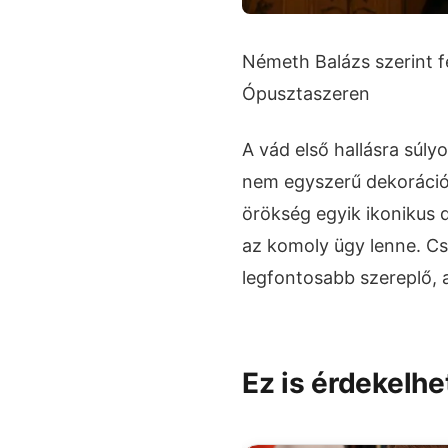
Németh Balázs szerint 
Ópusztaszeren
A vád első hallásra súly
nem egyszerű dekoráció
örökség egyik ikonikus d
az komoly ügy lenne. C
legfontosabb szereplő, a
Ez is érdekelhe