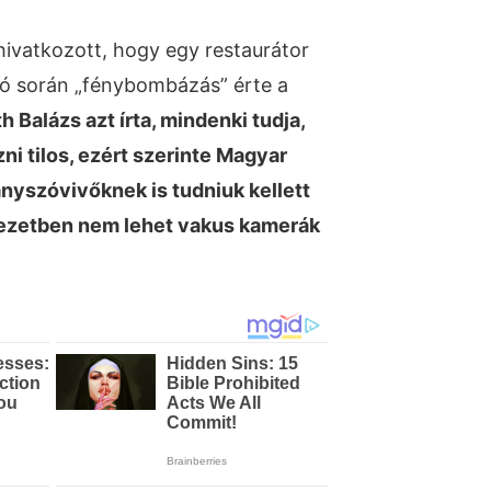
 hivatkozott, hogy egy restaurátor
ató során „fénybombázás” érte a
 Balázs azt írta, mindenki tudja,
 tilos, ezért szerinte Magyar
nyszóvivőknek is tudniuk kellett
yezetben nem lehet vakus kamerák