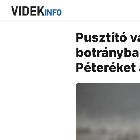
Pusztító v
botrányba
Péteréket 