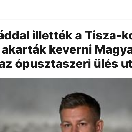
áddal illették a Tisza-
 akarták keverni Magy
az ópusztaszeri ülés u