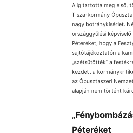
Alig tartotta meg első, 
Tisza-kormány Ópusztas
nagy botránykísérlet. N
országgyűlési képviselő
Péteréket, hogy a Feszty
sajtótájékoztatón a kam
„szétsütötték” a festékr
kezdett a kormánykritiku
az Ópusztaszeri Nemzet
alapján nem történt kár
„Fénybombázás
Péteréket