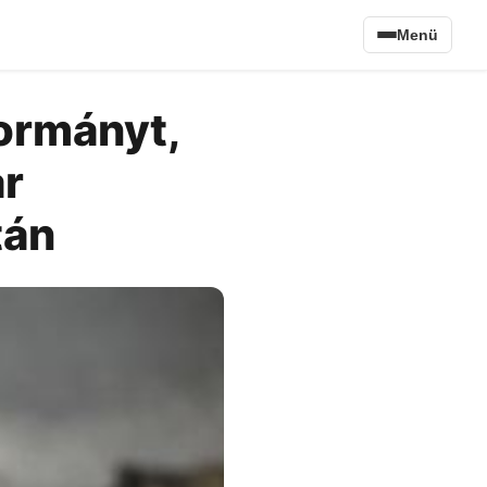
Menü
kormányt,
ar
tán