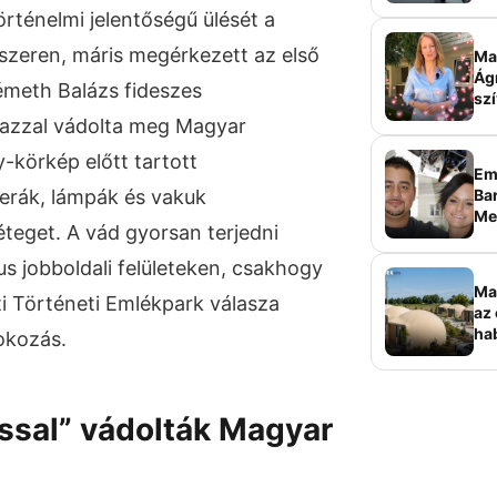
sz
történelmi jelentőségű ülését a
zeren, máris megérkezett az első
Ma 
Ág
émeth Balázs fideszes
szí
 azzal vádolta meg Magyar
-körkép előtt tartott
Em
Bar
erák, lámpák és vakuk
Me
éteget. A vád gyorsan terjedni
sz
s jobboldali felületeken, csakhogy
Ma
i Történeti Emlékpark válasza
az 
ha
okozás.
ala
elk
sal” vádolták Magyar