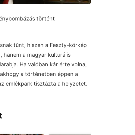
fénybombázás történt
osnak tűnt, hiszen a Feszty-körkép
, hanem a magyar kulturális
arabja. Ha valóban kár érte volna,
sakhogy a történetben éppen a
z emlékpark tisztázta a helyzetet.
t