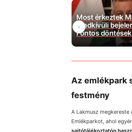
s lépésre szánta el
Most érkeztek M
Lidl az embertelen
rendkívüli bejele
‹
att
Fontos döntések 
Az emlékpark s
festmény
A Lakmusz megkereste a
Emlékparkot, ahol egyér
sajtótájékoztatón haszn