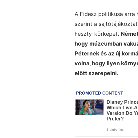
A Fidesz politikusa arra
szerint a sajtótájékozt
Feszty-körképet.
Németh
hogy múzeumban vakuzni
Péternek és az új kormá
volna, hogy ilyen körn
előtt szerepelni.