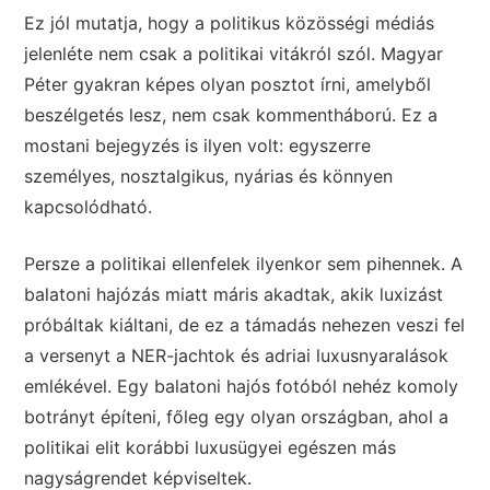
Ez jól mutatja, hogy a politikus közösségi médiás
jelenléte nem csak a politikai vitákról szól. Magyar
Péter gyakran képes olyan posztot írni, amelyből
beszélgetés lesz, nem csak kommentháború. Ez a
mostani bejegyzés is ilyen volt: egyszerre
személyes, nosztalgikus, nyárias és könnyen
kapcsolódható.
Persze a politikai ellenfelek ilyenkor sem pihennek. A
balatoni hajózás miatt máris akadtak, akik luxizást
próbáltak kiáltani, de ez a támadás nehezen veszi fel
a versenyt a NER-jachtok és adriai luxusnyaralások
emlékével. Egy balatoni hajós fotóból nehéz komoly
botrányt építeni, főleg egy olyan országban, ahol a
politikai elit korábbi luxusügyei egészen más
nagyságrendet képviseltek.