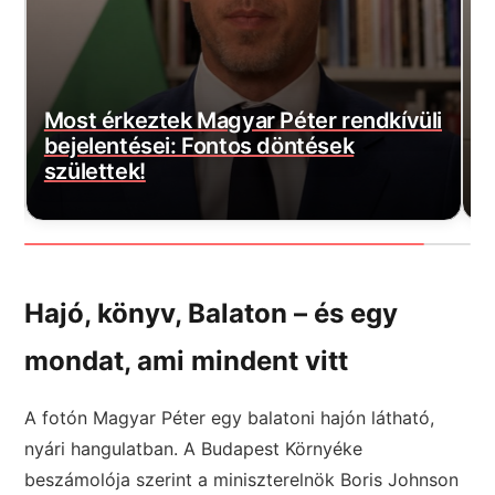
i
D
Most érkezett: Felszálltak a
f
honvédség helikopterei, akkora a baj
a
Hajó, könyv, Balaton – és egy
mondat, ami mindent vitt
A fotón Magyar Péter egy balatoni hajón látható,
nyári hangulatban. A Budapest Környéke
beszámolója szerint a miniszterelnök Boris Johnson