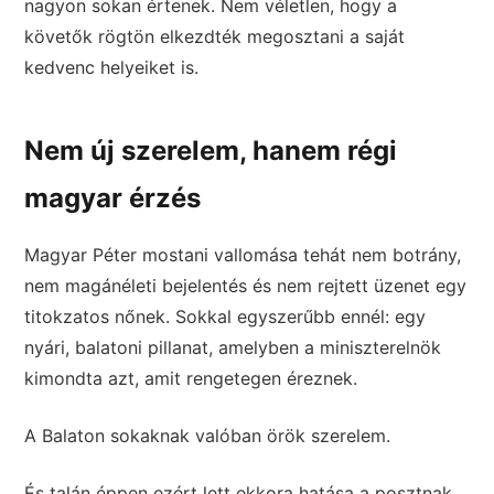
nagyon sokan értenek. Nem véletlen, hogy a
követők rögtön elkezdték megosztani a saját
kedvenc helyeiket is.
Nem új szerelem, hanem régi
magyar érzés
Magyar Péter mostani vallomása tehát nem botrány,
nem magánéleti bejelentés és nem rejtett üzenet egy
titokzatos nőnek. Sokkal egyszerűbb ennél: egy
nyári, balatoni pillanat, amelyben a miniszterelnök
kimondta azt, amit rengetegen éreznek.
A Balaton sokaknak valóban örök szerelem.
És talán éppen ezért lett ekkora hatása a posztnak.