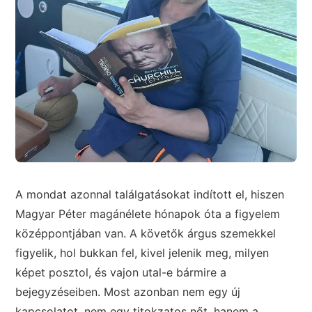
A mondat azonnal találgatásokat indított el, hiszen
Magyar Péter magánélete hónapok óta a figyelem
középpontjában van. A követők árgus szemekkel
figyelik, hol bukkan fel, kivel jelenik meg, milyen
képet posztol, és vajon utal-e bármire a
bejegyzéseiben. Most azonban nem egy új
kapcsolatot, nem egy titokzatos nőt, hanem a