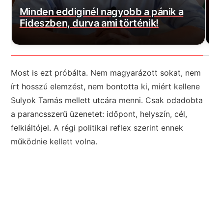
A kormány nyilvánosságra hozta az
Orbánék által kötött kínai gigahitel
K
részleteit, ülj le mielőtt elolvasod
e
Most is ezt próbálta. Nem magyarázott sokat, nem
írt hosszú elemzést, nem bontotta ki, miért kellene
Sulyok Tamás mellett utcára menni. Csak odadobta
a parancsszerű üzenetet: időpont, helyszín, cél,
felkiáltójel. A régi politikai reflex szerint ennek
működnie kellett volna.