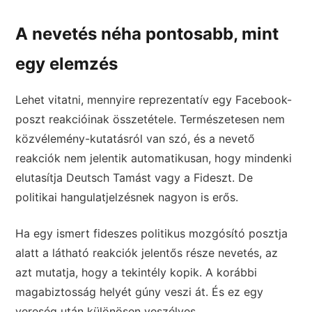
A nevetés néha pontosabb, mint
egy elemzés
Lehet vitatni, mennyire reprezentatív egy Facebook-
poszt reakcióinak összetétele. Természetesen nem
közvélemény-kutatásról van szó, és a nevető
reakciók nem jelentik automatikusan, hogy mindenki
elutasítja Deutsch Tamást vagy a Fideszt. De
politikai hangulatjelzésnek nagyon is erős.
Ha egy ismert fideszes politikus mozgósító posztja
alatt a látható reakciók jelentős része nevetés, az
azt mutatja, hogy a tekintély kopik. A korábbi
magabiztosság helyét gúny veszi át. És ez egy
vereség után különösen veszélyes.