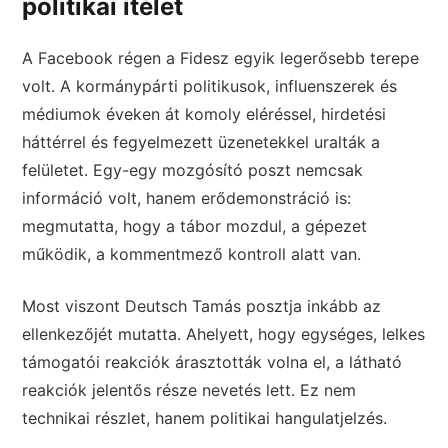
politikai ítélet
A Facebook régen a Fidesz egyik legerősebb terepe
volt. A kormánypárti politikusok, influenszerek és
médiumok éveken át komoly eléréssel, hirdetési
háttérrel és fegyelmezett üzenetekkel uralták a
felületet. Egy-egy mozgósító poszt nemcsak
információ volt, hanem erődemonstráció is:
megmutatta, hogy a tábor mozdul, a gépezet
működik, a kommentmező kontroll alatt van.
Most viszont Deutsch Tamás posztja inkább az
ellenkezőjét mutatta. Ahelyett, hogy egységes, lelkes
támogatói reakciók árasztották volna el, a látható
reakciók jelentős része nevetés lett. Ez nem
technikai részlet, hanem politikai hangulatjelzés.