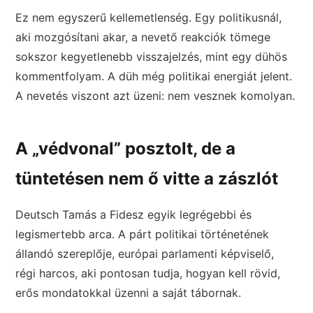
Ez nem egyszerű kellemetlenség. Egy politikusnál,
aki mozgósítani akar, a nevető reakciók tömege
sokszor kegyetlenebb visszajelzés, mint egy dühös
kommentfolyam. A düh még politikai energiát jelent.
A nevetés viszont azt üzeni: nem vesznek komolyan.
A „védvonal” posztolt, de a
tüntetésen nem ő vitte a zászlót
Deutsch Tamás a Fidesz egyik legrégebbi és
legismertebb arca. A párt politikai történetének
állandó szereplője, európai parlamenti képviselő,
régi harcos, aki pontosan tudja, hogyan kell rövid,
erős mondatokkal üzenni a saját tábornak.