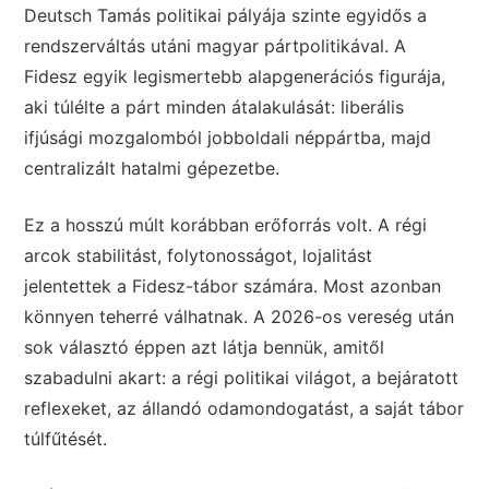
Deutsch Tamás politikai pályája szinte egyidős a
rendszerváltás utáni magyar pártpolitikával. A
Fidesz egyik legismertebb alapgenerációs figurája,
aki túlélte a párt minden átalakulását: liberális
ifjúsági mozgalomból jobboldali néppártba, majd
centralizált hatalmi gépezetbe.
Ez a hosszú múlt korábban erőforrás volt. A régi
arcok stabilitást, folytonosságot, lojalitást
jelentettek a Fidesz-tábor számára. Most azonban
könnyen teherré válhatnak. A 2026-os vereség után
sok választó éppen azt látja bennük, amitől
szabadulni akart: a régi politikai világot, a bejáratott
reflexeket, az állandó odamondogatást, a saját tábor
túlfűtését.