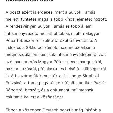
A poszt azért is érdekes, mert a Sulyok Tamás
melletti tüntetés maga is több kínos jelenetet hozott.
A rendezvényen Sulyok Tamás és több állami
intézményvezető mellett álltak ki, miután Magyar
Péter többször felszólította őket a távozásra. A
Telex és a 24.hu beszámolói szerint azonban a
megmozduláson nemcsak intézményvédelemről volt
szó, hanem erős Magyar Péter-ellenes hangulatról,
hazaárulózásról, pfújolásról és belső feszültségekről
is. A beszámolók kiemelték azt is, hogy Skrabski
Fruzsinát a tömeg egy része kifújolta, amikor Puzsér
Róbertről beszélt, és a dokumentumfilmesnek
csitítania kellett a közönséget.
Ebben a közegben Deutsch posztja még inkább a