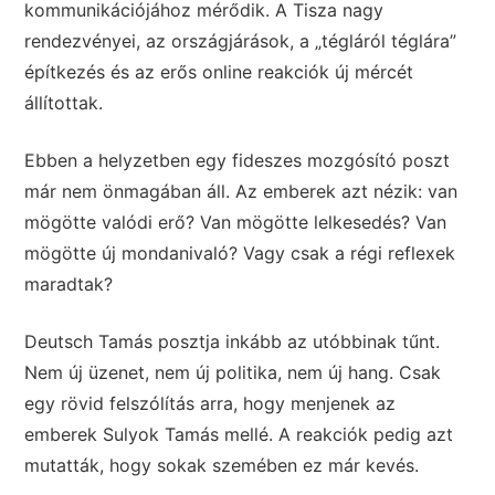
kommunikációjához mérődik. A Tisza nagy
rendezvényei, az országjárások, a „tégláról téglára”
építkezés és az erős online reakciók új mércét
állítottak.
Ebben a helyzetben egy fideszes mozgósító poszt
már nem önmagában áll. Az emberek azt nézik: van
mögötte valódi erő? Van mögötte lelkesedés? Van
mögötte új mondanivaló? Vagy csak a régi reflexek
maradtak?
Deutsch Tamás posztja inkább az utóbbinak tűnt.
Nem új üzenet, nem új politika, nem új hang. Csak
egy rövid felszólítás arra, hogy menjenek az
emberek Sulyok Tamás mellé. A reakciók pedig azt
mutatták, hogy sokak szemében ez már kevés.