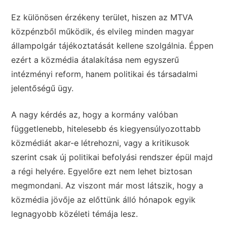
Ez különösen érzékeny terület, hiszen az MTVA
közpénzből működik, és elvileg minden magyar
állampolgár tájékoztatását kellene szolgálnia. Éppen
ezért a közmédia átalakítása nem egyszerű
intézményi reform, hanem politikai és társadalmi
jelentőségű ügy.
A nagy kérdés az, hogy a kormány valóban
függetlenebb, hitelesebb és kiegyensúlyozottabb
közmédiát akar-e létrehozni, vagy a kritikusok
szerint csak új politikai befolyási rendszer épül majd
a régi helyére. Egyelőre ezt nem lehet biztosan
megmondani. Az viszont már most látszik, hogy a
közmédia jövője az előttünk álló hónapok egyik
legnagyobb közéleti témája lesz.