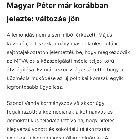
Magyar Péter már korábban
jelezte: változás jön
A lemondás nem a semmiből érkezett. Május
közepén, a Tisza-kormány második ülése utáni
sajtótájékoztatón jelentették be, hogy megkezdődik
az MTVA és a közszolgálati média teljes körű
átvilágítása. Ez már akkor világossá tette, hogy a
közmédia működése az új politikai korszak egyik
legfontosabb ügye lesz.
Szondi Vanda kormányszóvivő akkor úgy
fogalmazott: a közmédiának alkotmányos és
demokratikus feladata lett volna, hogy hiteles,
kiegyensúlyozott és sokoldalú tájékoztatást
nyújtson minden magyar állampolgárnak. A