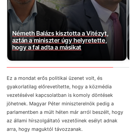
H
Elképesztő mit találtak Novák Katalin
f
egykori kormányzati irodájában
f
Ez a mondat erős politikai üzenet volt, és
gyakorlatilag előrevetítette, hogy a közmédia
vezetésével kapcsolatban is komoly döntések
jöhetnek. Magyar Péter miniszterelnök pedig a
parlamentben a múlt héten már arról beszélt, hogy
az állami hírszolgáltató vezetőinek esélyt adnak
arra, hogy maguktól távozzanak.