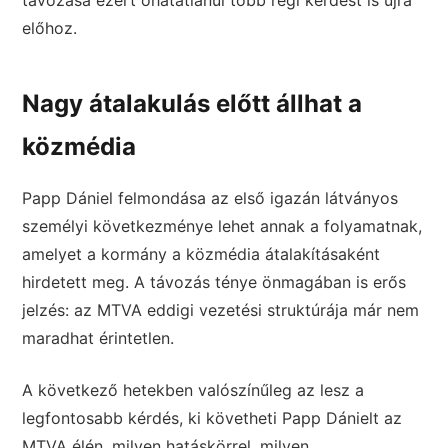
távozása ezért óhatatlanul több régi kérdést is újra
előhoz.
Nagy átalakulás előtt állhat a
közmédia
Papp Dániel felmondása az első igazán látványos
személyi következménye lehet annak a folyamatnak,
amelyet a kormány a közmédia átalakításaként
hirdetett meg. A távozás ténye önmagában is erős
jelzés: az MTVA eddigi vezetési struktúrája már nem
maradhat érintetlen.
A következő hetekben valószínűleg az lesz a
legfontosabb kérdés, ki követheti Papp Dánielt az
MTVA élén, milyen hatáskörrel, milyen