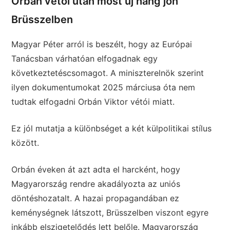
Orbán vétói után most új hang jön
Brüsszelben
Magyar Péter arról is beszélt, hogy az Európai
Tanácsban várhatóan elfogadnak egy
következtetéscsomagot. A miniszterelnök szerint
ilyen dokumentumokat 2025 márciusa óta nem
tudtak elfogadni Orbán Viktor vétói miatt.
Ez jól mutatja a különbséget a két külpolitikai stílus
között.
Orbán éveken át azt adta el harcként, hogy
Magyarország rendre akadályozta az uniós
döntéshozatalt. A hazai propagandában ez
keménységnek látszott, Brüsszelben viszont egyre
inkább elszigetelődés lett belőle. Magyarország