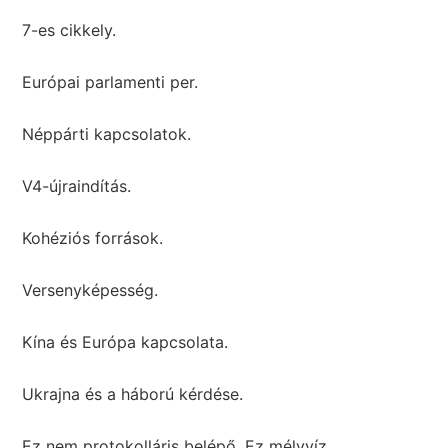
7-es cikkely.
Európai parlamenti per.
Néppárti kapcsolatok.
V4-újraindítás.
Kohéziós források.
Versenyképesség.
Kína és Európa kapcsolata.
Ukrajna és a háború kérdése.
Ez nem protokolláris belépő. Ez mélyvíz.