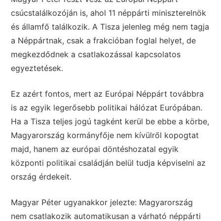
csúcstalálkozóján is, ahol 11 néppárti miniszterelnök
és államfő találkozik. A Tisza jelenleg még nem tagja
a Néppártnak, csak a frakcióban foglal helyet, de
megkezdődnek a csatlakozással kapcsolatos
egyeztetések.
Ez azért fontos, mert az Európai Néppárt továbbra
is az egyik legerősebb politikai hálózat Európában.
Ha a Tisza teljes jogú tagként kerül be ebbe a körbe,
Magyarország kormányfője nem kívülről kopogtat
majd, hanem az európai döntéshozatal egyik
központi politikai családján belül tudja képviselni az
ország érdekeit.
Magyar Péter ugyanakkor jelezte: Magyarország
nem csatlakozik automatikusan a várható néppárti