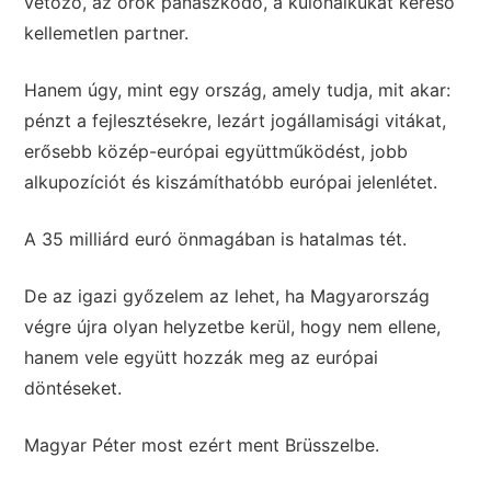
vétózó, az örök panaszkodó, a különalkukat kereső
kellemetlen partner.
Hanem úgy, mint egy ország, amely tudja, mit akar:
pénzt a fejlesztésekre, lezárt jogállamisági vitákat,
erősebb közép-európai együttműködést, jobb
alkupozíciót és kiszámíthatóbb európai jelenlétet.
A 35 milliárd euró önmagában is hatalmas tét.
De az igazi győzelem az lehet, ha Magyarország
végre újra olyan helyzetbe kerül, hogy nem ellene,
hanem vele együtt hozzák meg az európai
döntéseket.
Magyar Péter most ezért ment Brüsszelbe.