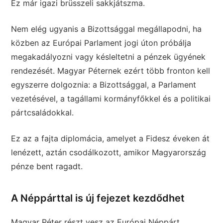
Ez már igazi brüsszeli sakkjátszma.
Nem elég ugyanis a Bizottsággal megállapodni, ha
közben az Európai Parlament jogi úton próbálja
megakadályozni vagy késleltetni a pénzek ügyének
rendezését. Magyar Péternek ezért több fronton kell
egyszerre dolgoznia: a Bizottsággal, a Parlament
vezetésével, a tagállami kormányfőkkel és a politikai
pártcsaládokkal.
Ez az a fajta diplomácia, amelyet a Fidesz éveken át
lenézett, aztán csodálkozott, amikor Magyarország
pénze bent ragadt.
A Néppárttal is új fejezet kezdődhet
Magyar Péter részt vesz az Európai Néppárt