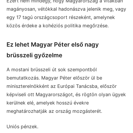
Ezért nem mindegy, hogy Magyarország a vitákban
magányosan, vétókkal hadonászva jelenik meg, vagy
egy 17 tagú országcsoport részeként, amelynek
közös érdeke a kohéziós politika megőrzése.
Ez lehet Magyar Péter első nagy
brüsszeli győzelme
A mostani brüsszeli út sok szempontból
bemutatkozás. Magyar Péter először ül be
miniszterelnökként az Európai Tanácsba, először
képviseli ott Magyarországot, és rögtön olyan ügyek
kerülnek elé, amelyek hosszú évekre
meghatározhatják az ország mozgásterét.
Uniós pénzek.