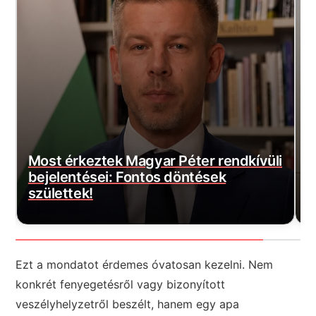
i
D
Most érkezett: Felszálltak a
f
honvédség helikopterei, akkora a baj
a
Ezt a mondatot érdemes óvatosan kezelni. Nem
konkrét fenyegetésről vagy bizonyított
veszélyhelyzetről beszélt, hanem egy apa