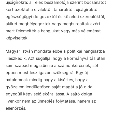
újságírókra: a Telex beszámolója szerint bocsánatot
kért azoktól a civilektől, tanároktól, újságíróktól,
egészségügyi dolgozóktól és közéleti szereplőktől,
akiket megbélyegeztek vagy meghurcoltak azért,
mert felemelték a hangjukat vagy más véleményt
képviseltek.
Magyar István mondata ebbe a politikai hangulatba
illeszkedik. Azt sugallja, hogy a kormányváltás után
sem szabad megszűnnie a számonkérésnek, sőt
éppen most lesz igazán szükség rá. Egy új
hatalomnak mindig nagy a kísértés, hogy a
győzelem lendületében saját magát a jó oldal
egyedüli képviselőjeként lássa. A sajtó dolga
ilyenkor nem az ünneplés folytatása, hanem az
ellenőrzés.