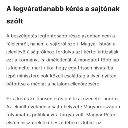
A legváratlanabb kérés a sajtónak
szólt
A beszélgetés legfontosabb része azonban nem a
félelemről, hanem a sajtóról szólt. Magyar István a
jelenlévő újságírókhoz fordulva azt kérte: kritizálják
ezt a kormányt is kíméletlenül. A mondatot több lap
is kiemelte, mert ritka, hogy egy frissen hivatalba
lépő miniszterelnök közeli családtagja ilyen nyíltan
bátorítsa a médiát a hatalom ellenőrzésére.
Ez a kérés különösen erős politikai üzenetet hordoz.
Az elmúlt években a sajtó helyzete Magyarországon
folyamatos politikai vita tárgya volt. Magyar Péter
első miniszterelnöki beszédében is kitért az