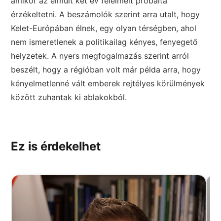
amikor az elmúlt két év félelmeit próbálta
érzékeltetni. A beszámolók szerint arra utalt, hogy
Kelet-Európában élnek, egy olyan térségben, ahol
nem ismeretlenek a politikailag kényes, fenyegető
helyzetek. A nyers megfogalmazás szerint arról
beszélt, hogy a régióban volt már példa arra, hogy
kényelmetlenné vált emberek rejtélyes körülmények
között zuhantak ki ablakokból.
Ez is érdekelhet