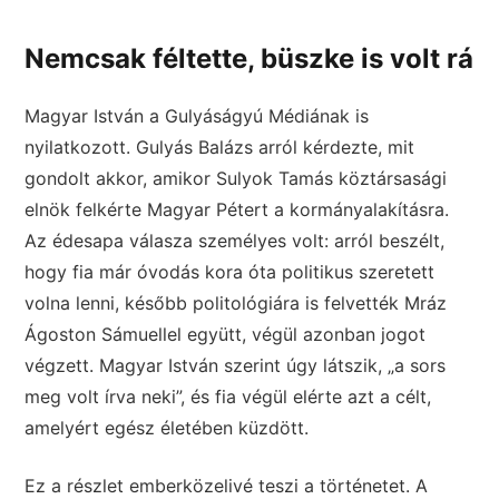
Nemcsak féltette, büszke is volt rá
Magyar István a Gulyáságyú Médiának is
nyilatkozott. Gulyás Balázs arról kérdezte, mit
gondolt akkor, amikor Sulyok Tamás köztársasági
elnök felkérte Magyar Pétert a kormányalakításra.
Az édesapa válasza személyes volt: arról beszélt,
hogy fia már óvodás kora óta politikus szeretett
volna lenni, később politológiára is felvették Mráz
Ágoston Sámuellel együtt, végül azonban jogot
végzett. Magyar István szerint úgy látszik, „a sors
meg volt írva neki”, és fia végül elérte azt a célt,
amelyért egész életében küzdött.
Ez a részlet emberközelivé teszi a történetet. A