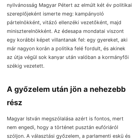
nyilvánosság Magyar Pétert az elmúlt két év politikai
szereplőjeként ismerte meg: kampányoló
pártelnökként, vitázó ellenzéki vezetőként, majd
miniszterelnökként. Az édesapa mondatai viszont
egy korábbi képet villantanak fel: egy gyereket, aki
már nagyon korán a politika felé fordult, és akinek
az útja végül sok kanyar után valóban a kormányfői
székig vezetett.
A győzelem után jön a nehezebb
rész
Magyar István megszólalása azért is fontos, mert
nem engedi, hogy a történet pusztán eufóriáról
szóljon. A választási győzelem, a parlamenti eskü és