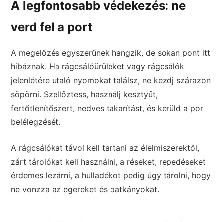
A legfontosabb védekezés: ne
verd fel a port
A megelőzés egyszerűnek hangzik, de sokan pont itt
hibáznak. Ha rágcsálóürüléket vagy rágcsálók
jelenlétére utaló nyomokat találsz, ne kezdj szárazon
söpörni. Szellőztess, használj kesztyűt,
fertőtlenítőszert, nedves takarítást, és kerüld a por
belélegzését.
A rágcsálókat távol kell tartani az élelmiszerektől,
zárt tárolókat kell használni, a réseket, repedéseket
érdemes lezárni, a hulladékot pedig úgy tárolni, hogy
ne vonzza az egereket és patkányokat.