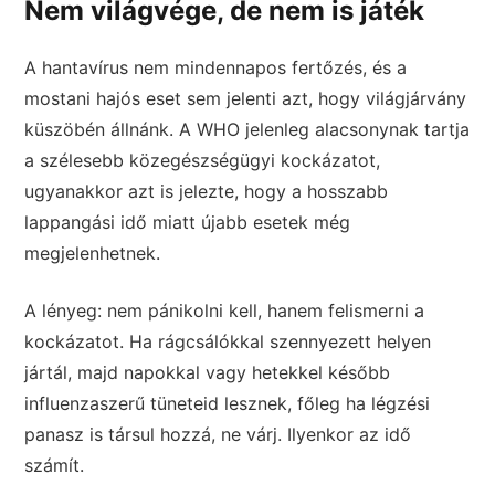
Nem világvége, de nem is játék
A hantavírus nem mindennapos fertőzés, és a
mostani hajós eset sem jelenti azt, hogy világjárvány
küszöbén állnánk. A WHO jelenleg alacsonynak tartja
a szélesebb közegészségügyi kockázatot,
ugyanakkor azt is jelezte, hogy a hosszabb
lappangási idő miatt újabb esetek még
megjelenhetnek.
A lényeg: nem pánikolni kell, hanem felismerni a
kockázatot. Ha rágcsálókkal szennyezett helyen
jártál, majd napokkal vagy hetekkel később
influenzaszerű tüneteid lesznek, főleg ha légzési
panasz is társul hozzá, ne várj. Ilyenkor az idő
számít.