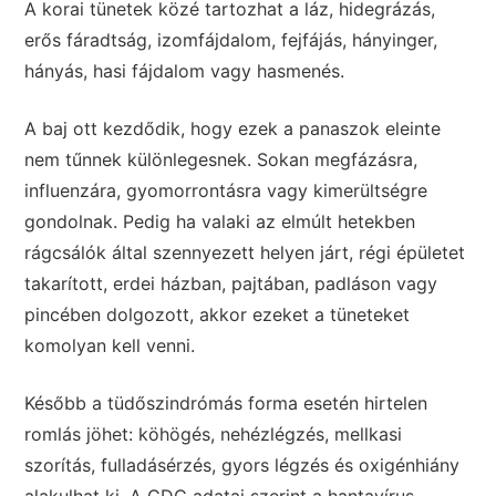
A korai tünetek közé tartozhat a láz, hidegrázás,
erős fáradtság, izomfájdalom, fejfájás, hányinger,
hányás, hasi fájdalom vagy hasmenés.
A baj ott kezdődik, hogy ezek a panaszok eleinte
nem tűnnek különlegesnek. Sokan megfázásra,
influenzára, gyomorrontásra vagy kimerültségre
gondolnak. Pedig ha valaki az elmúlt hetekben
rágcsálók által szennyezett helyen járt, régi épületet
takarított, erdei házban, pajtában, padláson vagy
pincében dolgozott, akkor ezeket a tüneteket
komolyan kell venni.
Később a tüdőszindrómás forma esetén hirtelen
romlás jöhet: köhögés, nehézlégzés, mellkasi
szorítás, fulladásérzés, gyors légzés és oxigénhiány