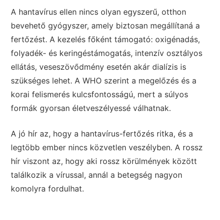
A hantavírus ellen nincs olyan egyszerű, otthon
bevehető gyógyszer, amely biztosan megállítaná a
fertőzést. A kezelés főként támogató: oxigénadás,
folyadék- és keringéstámogatás, intenzív osztályos
ellátás, veseszövődmény esetén akár dialízis is
szükséges lehet. A WHO szerint a megelőzés és a
korai felismerés kulcsfontosságú, mert a súlyos
formák gyorsan életveszélyessé válhatnak.
A jó hír az, hogy a hantavírus-fertőzés ritka, és a
legtöbb ember nincs közvetlen veszélyben. A rossz
hír viszont az, hogy aki rossz körülmények között
találkozik a vírussal, annál a betegség nagyon
komolyra fordulhat.