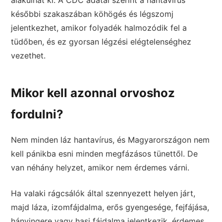
alakulhat ki. A CDC adatai szerint a hantavírus
későbbi szakaszában köhögés és légszomj
jelentkezhet, amikor folyadék halmozódik fel a
tüdőben, és ez gyorsan légzési elégtelenséghez
vezethet.
Mikor kell azonnal orvoshoz
fordulni?
Nem minden láz hantavírus, és Magyarországon nem
kell pánikba esni minden megfázásos tünettől. De
van néhány helyzet, amikor nem érdemes várni.
Ha valaki rágcsálók által szennyezett helyen járt,
majd láza, izomfájdalma, erős gyengesége, fejfájása,
hányingere vagy hasi fájdalma jelentkezik, érdemes