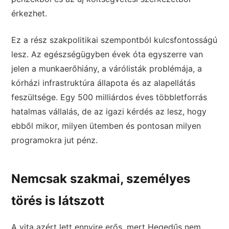
érkezhet.
Ez a rész szakpolitikai szempontból kulcsfontosságú
lesz. Az egészségügyben évek óta egyszerre van
jelen a munkaerőhiány, a várólisták problémája, a
kórházi infrastruktúra állapota és az alapellátás
feszültsége. Egy 500 milliárdos éves többletforrás
hatalmas vállalás, de az igazi kérdés az lesz, hogy
ebből mikor, milyen ütemben és pontosan milyen
programokra jut pénz.
Nemcsak szakmai, személyes
törés is látszott
A vita azért lett ennyire erős, mert Hegedűs nem