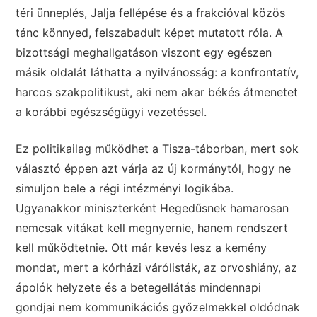
téri ünneplés, Jalja fellépése és a frakcióval közös
tánc könnyed, felszabadult képet mutatott róla. A
bizottsági meghallgatáson viszont egy egészen
másik oldalát láthatta a nyilvánosság: a konfrontatív,
harcos szakpolitikust, aki nem akar békés átmenetet
a korábbi egészségügyi vezetéssel.
Ez politikailag működhet a Tisza-táborban, mert sok
választó éppen azt várja az új kormánytól, hogy ne
simuljon bele a régi intézményi logikába.
Ugyanakkor miniszterként Hegedűsnek hamarosan
nemcsak vitákat kell megnyernie, hanem rendszert
kell működtetnie. Ott már kevés lesz a kemény
mondat, mert a kórházi várólisták, az orvoshiány, az
ápolók helyzete és a betegellátás mindennapi
gondjai nem kommunikációs győzelmekkel oldódnak