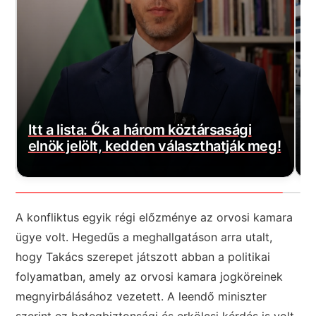
Az ismert üzletasszony felsorolta, kik
vezetik szerinte a NER-maffiát, ezekre
E
!
senki nem számított
k
A konfliktus egyik régi előzménye az orvosi kamara
ügye volt. Hegedűs a meghallgatáson arra utalt,
hogy Takács szerepet játszott abban a politikai
folyamatban, amely az orvosi kamara jogköreinek
megnyirbálásához vezetett. A leendő miniszter
szerint ez betegbiztonsági és erkölcsi kérdés is volt,