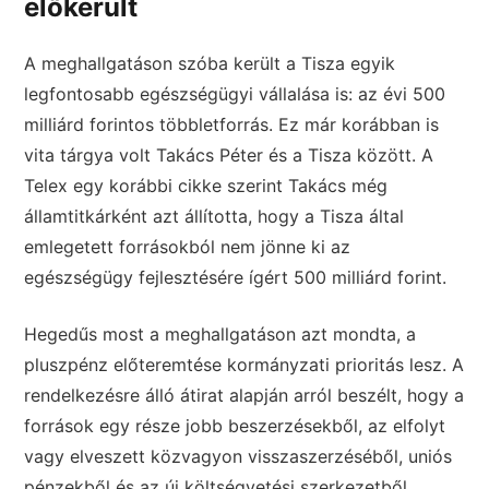
előkerült
A meghallgatáson szóba került a Tisza egyik
legfontosabb egészségügyi vállalása is: az évi 500
milliárd forintos többletforrás. Ez már korábban is
vita tárgya volt Takács Péter és a Tisza között. A
Telex egy korábbi cikke szerint Takács még
államtitkárként azt állította, hogy a Tisza által
emlegetett forrásokból nem jönne ki az
egészségügy fejlesztésére ígért 500 milliárd forint.
Hegedűs most a meghallgatáson azt mondta, a
pluszpénz előteremtése kormányzati prioritás lesz. A
rendelkezésre álló átirat alapján arról beszélt, hogy a
források egy része jobb beszerzésekből, az elfolyt
vagy elveszett közvagyon visszaszerzéséből, uniós
pénzekből és az új költségvetési szerkezetből