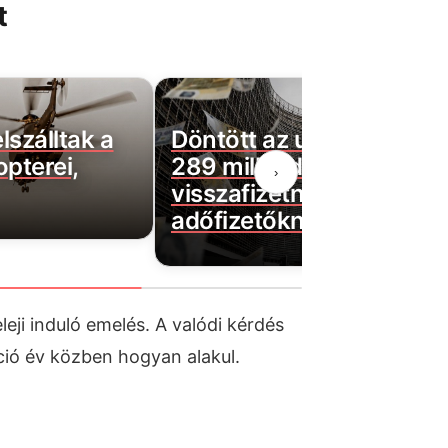
t
lszálltak a
Döntött az uniós bíróság
pterei,
289 milliárd forintot kell
›
visszafizetni az
adőfizetőknek a Fidesz m
eji induló emelés. A valódi kérdés
ció év közben hogyan alakul.