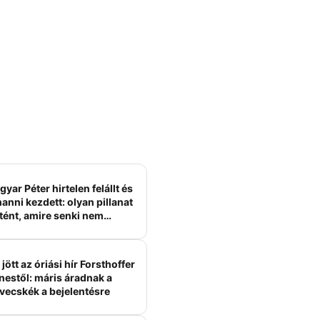
yar Péter hirtelen felállt és
anni kezdett: olyan pillanat
tént, amire senki nem
ámított
jött az óriási hír Forsthoffer
nestől: máris áradnak a
vecskék a bejelentésre