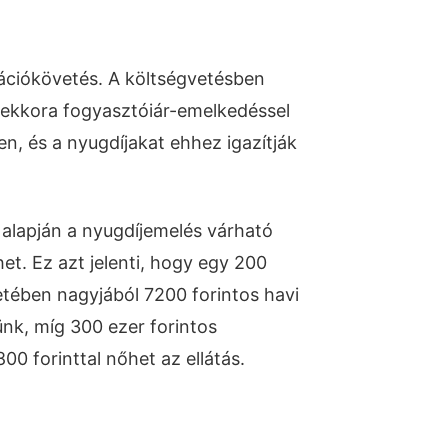
lációkövetés. A költségvetésben
ekkora fogyasztóiár-emelkedéssel
n, és a nyugdíjakat ehhez igazítják
 alapján a nyugdíjemelés várható
et. Ez azt jelenti, hogy egy 200
etében nagyjából 7200 forintos havi
nk, míg 300 ezer forintos
800 forinttal nőhet az ellátás.