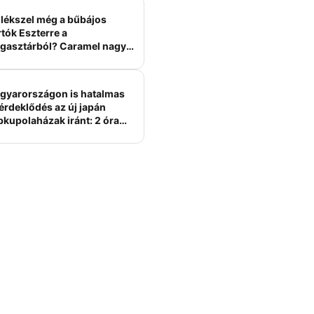
lékszel még a bűbájos
tók Eszterre a
gasztárból? Caramel nagy
erelme volt
gyarországon is hatalmas
érdeklődés az új japán
bkupolaházak iránt: 2 óra
tt felépülhetnek, és
épesztő áron hirdetik őket