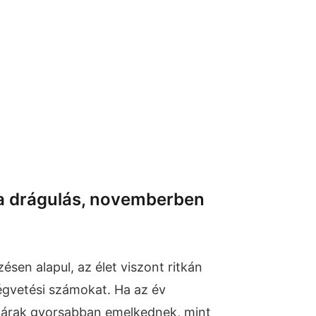
a drágulás, novemberben
zésen alapul, az élet viszont ritkán
égvetési számokat. Ha az év
z árak gyorsabban emelkednek, mint