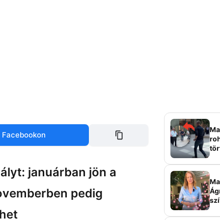
Mag
 Facebookon
roh
tör
sz
ályt: januárban jön a
Ma 
novemberben pedig
Ág
szí
zhet