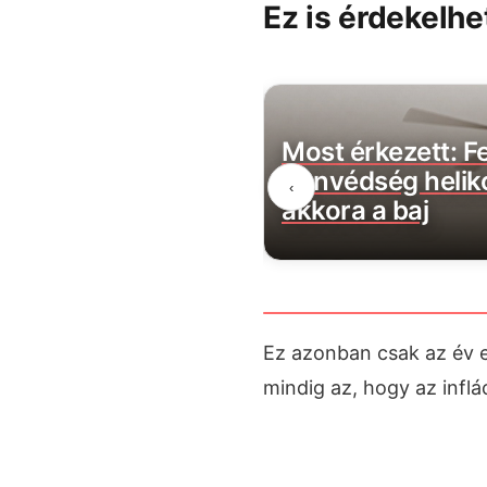
Ez is érdekelhe
eztek Magyar Péter
Most érkezett: Fe
i bejelentései:
honvédség heliko
‹
öntések születtek!
akkora a baj
Ez azonban csak az év el
mindig az, hogy az inflá