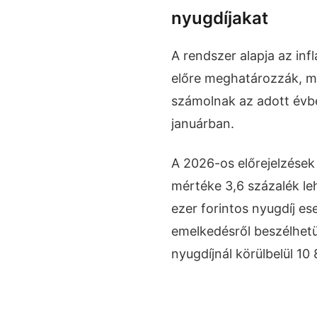
nyugdíjakat
A rendszer alapja az inf
előre meghatározzák, m
számolnak az adott évbe
januárban.
A 2026-os előrejelzések
mértéke 3,6 százalék leh
ezer forintos nyugdíj es
emelkedésről beszélhetü
nyugdíjnál körülbelül 10 