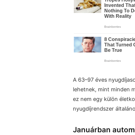
A 63–97 éves nyugdíjaso
lehetnek, mint minden m
ez nem egy külön életk
nyugdíjrendszer általáno
Januárban automa