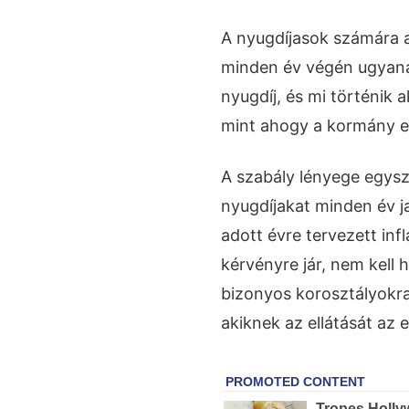
A nyugdíjasok számára 
minden év végén ugyana
nyugdíj, és mi történik
mint ahogy a kormány e
A szabály lényege egysz
nyugdíjakat minden év j
adott évre tervezett inf
kérvényre jár, nem kell 
bizonyos korosztályokr
akiknek az ellátását az 