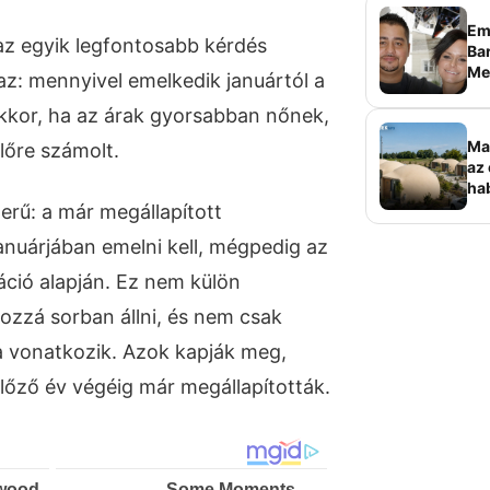
Em
az egyik legfontosabb kérdés
Bar
Me
z: mennyivel emelkedik januártól a
sz
 akkor, ha az árak gyorsabban nőnek,
Ma
lőre számolt.
az 
ha
ala
erű: a már megállapított
elk
anuárjában emelni kell, mégpedig az
láció alapján. Ez nem külön
hozzá sorban állni, és nem csak
a vonatkozik. Azok kapják meg,
előző év végéig már megállapították.