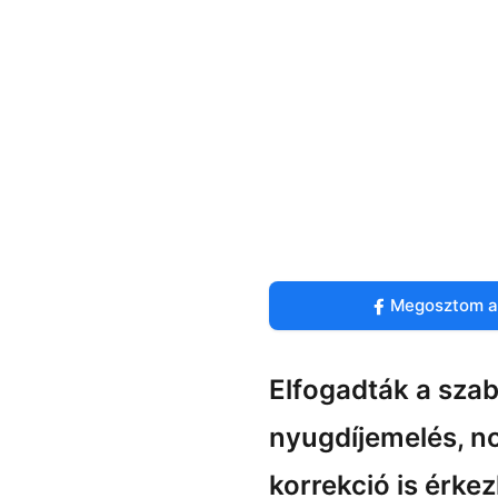
Megosztom a
Elfogadták a szab
nyugdíjemelés, 
korrekció is érke