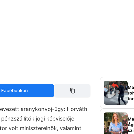
Mag
 Facebookon
roh
tör
sz
ynevezett aranykonvoj-ügy: Horváth
 pénzszállítók jogi képviselője
Ma 
Ág
or volt miniszterelnök, valamint
szí