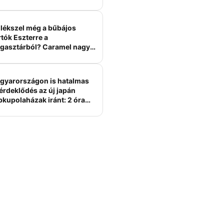
lékszel még a bűbájos
tók Eszterre a
gasztárból? Caramel nagy
erelme volt
gyarországon is hatalmas
érdeklődés az új japán
bkupolaházak iránt: 2 óra
tt felépülhetnek, és
épesztő áron hirdetik őket