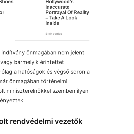
 indítvány önmagában nem jelenti
vagy bármelyik érintettet
zárólag a hatóságok és végső soron a
 már önmagában történelmi
olt miniszterelnökkel szemben ilyen
ményeztek.
olt rendvédelmi vezetők