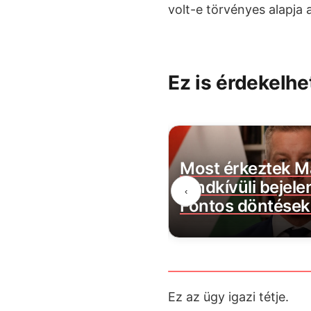
volt-e törvényes alapja 
Ez is érdekelhe
s lépésre szánta el
Most érkeztek M
Lidl az embertelen
rendkívüli bejele
‹
att
Fontos döntések 
Ez az ügy igazi tétje.