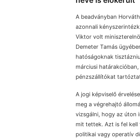
neve is előkerült
A beadványban Horváth 
azonnali kényszerintéz
Viktor volt minisztereln
Demeter Tamás ügyében.
hatóságoknak tisztázniuk
márciusi határakcióban,
pénzszállítókat tartóztat
A jogi képviselő érvelé
meg a végrehajtó állomá
vizsgálni, hogy az úton 
mit tettek. Azt is fel kell
politikai vagy operatív 