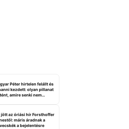
yar Péter hirtelen felállt és
anni kezdett: olyan pillanat
tént, amire senki nem
ámított
jött az óriási hír Forsthoffer
nestől: máris áradnak a
vecskék a bejelentésre