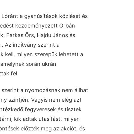
Lóránt a gyanúsítások közlését és
kedést kezdeményezett Orbán
ök, Farkas Örs, Hajdu János és
 Az indítvány szerint a
 kell, milyen szerepük lehetett a
 amelynek során ukrán
tak fel.
se szerint a nyomozásnak nem állhat
ny szintjén. Vagyis nem elég azt
intézkedő fegyveresek és tisztek
 tárni, kik adtak utasítást, milyen
döntések előzték meg az akciót, és