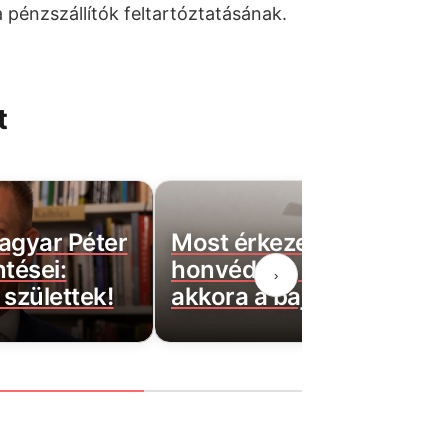
a pénzszállítók feltartóztatásának.
t
agyar Péter
Most érkezett: Felszállta
ntései:
honvédség helikopterei,
›
születtek!
akkora a baj