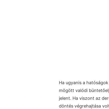
Ha ugyanis a hatóságok 
mögött valódi büntetőeljá
jelent. Ha viszont az derü
döntés végrehajtása volt