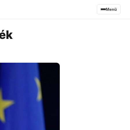
Menü
nék