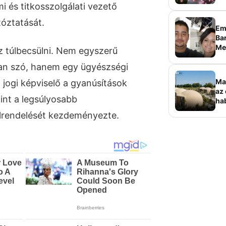
i és titkosszolgálati vezető
tóztatását.
Em
Bar
Me
z túlbecsülni. Nem egyszerű
sz
 van szó, hanem egy ügyészségi
Ma
 jogi képviselő a gyanúsítások
az 
int a legsúlyosabb
ha
ala
lrendelését kezdeményezte.
elk