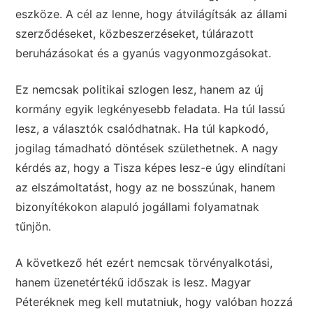
eszköze. A cél az lenne, hogy átvilágítsák az állami
szerződéseket, közbeszerzéseket, túlárazott
beruházásokat és a gyanús vagyonmozgásokat.
Ez nemcsak politikai szlogen lesz, hanem az új
kormány egyik legkényesebb feladata. Ha túl lassú
lesz, a választók csalódhatnak. Ha túl kapkodó,
jogilag támadható döntések születhetnek. A nagy
kérdés az, hogy a Tisza képes lesz-e úgy elindítani
az elszámoltatást, hogy az ne bosszúnak, hanem
bizonyítékokon alapuló jogállami folyamatnak
tűnjön.
A következő hét ezért nemcsak törvényalkotási,
hanem üzenetértékű időszak is lesz. Magyar
Péteréknek meg kell mutatniuk, hogy valóban hozzá