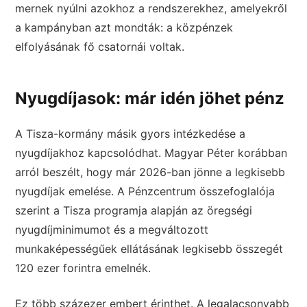
mernek nyúlni azokhoz a rendszerekhez, amelyekről
a kampányban azt mondták: a közpénzek
elfolyásának fő csatornái voltak.
Nyugdíjasok: már idén jöhet pénz
A Tisza-kormány másik gyors intézkedése a
nyugdíjakhoz kapcsolódhat. Magyar Péter korábban
arról beszélt, hogy már 2026-ban jönne a legkisebb
nyugdíjak emelése. A Pénzcentrum összefoglalója
szerint a Tisza programja alapján az öregségi
nyugdíjminimumot és a megváltozott
munkaképességűek ellátásának legkisebb összegét
120 ezer forintra emelnék.
Ez több százezer embert érinthet. A legalacsonyabb