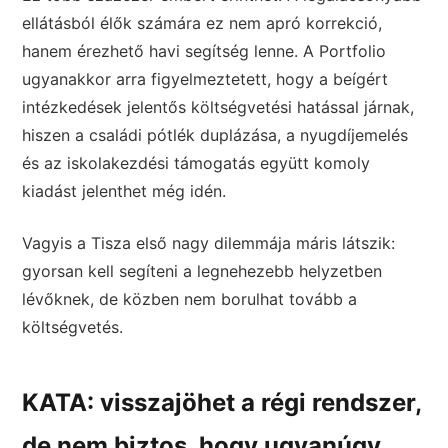
ellátásból élők számára ez nem apró korrekció,
hanem érezhető havi segítség lenne. A Portfolio
ugyanakkor arra figyelmeztetett, hogy a beígért
intézkedések jelentős költségvetési hatással járnak,
hiszen a családi pótlék duplázása, a nyugdíjemelés
és az iskolakezdési támogatás együtt komoly
kiadást jelenthet még idén.
Vagyis a Tisza első nagy dilemmája máris látszik:
gyorsan kell segíteni a legnehezebb helyzetben
lévőknek, de közben nem borulhat tovább a
költségvetés.
KATA: visszajöhet a régi rendszer,
de nem biztos, hogy ugyanúgy