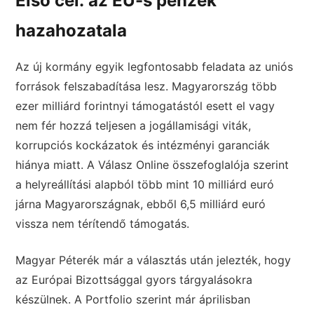
Első cél: az EU-s pénzek
hazahozatala
Az új kormány egyik legfontosabb feladata az uniós
források felszabadítása lesz. Magyarország több
ezer milliárd forintnyi támogatástól esett el vagy
nem fér hozzá teljesen a jogállamisági viták,
korrupciós kockázatok és intézményi garanciák
hiánya miatt. A Válasz Online összefoglalója szerint
a helyreállítási alapból több mint 10 milliárd euró
járna Magyarországnak, ebből 6,5 milliárd euró
vissza nem térítendő támogatás.
Magyar Péterék már a választás után jelezték, hogy
az Európai Bizottsággal gyors tárgyalásokra
készülnek. A Portfolio szerint már áprilisban