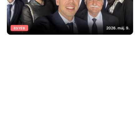
2026. máj. 9.
EGYÉB