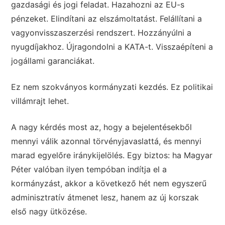
gazdasági és jogi feladat. Hazahozni az EU-s
pénzeket. Elindítani az elszámoltatást. Felállítani a
vagyonvisszaszerzési rendszert. Hozzányúlni a
nyugdíjakhoz. Újragondolni a KATA-t. Visszaépíteni a
jogállami garanciákat.
Ez nem szokványos kormányzati kezdés. Ez politikai
villámrajt lehet.
A nagy kérdés most az, hogy a bejelentésekből
mennyi válik azonnal törvényjavaslattá, és mennyi
marad egyelőre iránykijelölés. Egy biztos: ha Magyar
Péter valóban ilyen tempóban indítja el a
kormányzást, akkor a következő hét nem egyszerű
adminisztratív átmenet lesz, hanem az új korszak
első nagy ütközése.