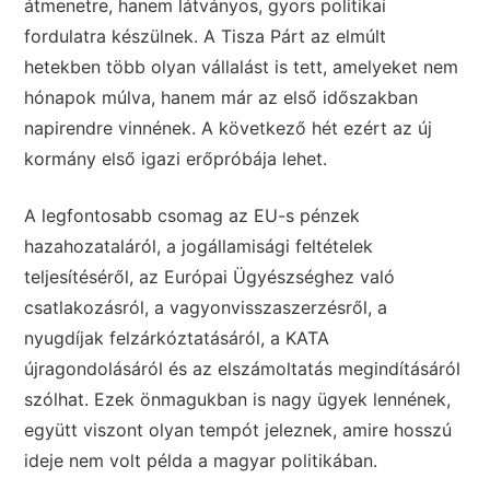
átmenetre, hanem látványos, gyors politikai
fordulatra készülnek. A Tisza Párt az elmúlt
hetekben több olyan vállalást is tett, amelyeket nem
hónapok múlva, hanem már az első időszakban
napirendre vinnének. A következő hét ezért az új
kormány első igazi erőpróbája lehet.
A legfontosabb csomag az EU-s pénzek
hazahozataláról, a jogállamisági feltételek
teljesítéséről, az Európai Ügyészséghez való
csatlakozásról, a vagyonvisszaszerzésről, a
nyugdíjak felzárkóztatásáról, a KATA
újragondolásáról és az elszámoltatás megindításáról
szólhat. Ezek önmagukban is nagy ügyek lennének,
együtt viszont olyan tempót jeleznek, amire hosszú
ideje nem volt példa a magyar politikában.