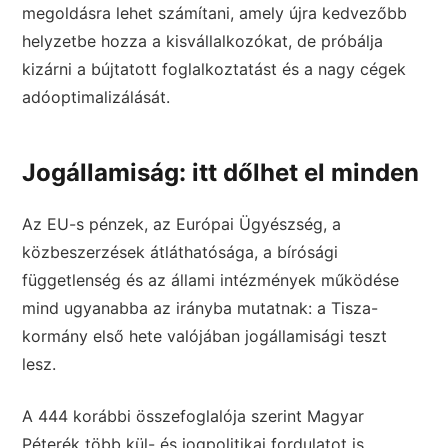
megoldásra lehet számítani, amely újra kedvezőbb
helyzetbe hozza a kisvállalkozókat, de próbálja
kizárni a bújtatott foglalkoztatást és a nagy cégek
adóoptimalizálását.
Jogállamiság: itt dőlhet el minden
Az EU-s pénzek, az Európai Ügyészség, a
közbeszerzések átláthatósága, a bírósági
függetlenség és az állami intézmények működése
mind ugyanabba az irányba mutatnak: a Tisza-
kormány első hete valójában jogállamisági teszt
lesz.
A 444 korábbi összefoglalója szerint Magyar
Péterék több kül- és jogpolitikai fordulatot is