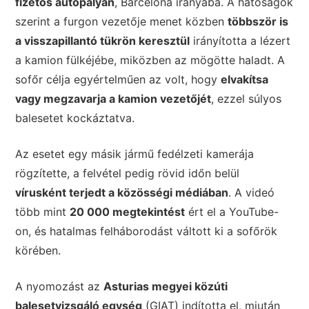
fizetős autópályán
, Barcelona irányába. A hatóságok
szerint a furgon vezetője menet közben
többször is
a visszapillantó tükrön keresztül
irányította a lézert
a kamion fülkéjébe, miközben az mögötte haladt. A
sofőr célja egyértelműen az volt, hogy
elvakítsa
vagy megzavarja a kamion vezetőjét
, ezzel súlyos
balesetet kockáztatva.
Az esetet egy másik jármű fedélzeti kamerája
rögzítette, a felvétel pedig rövid időn belül
vírusként terjedt a közösségi médiában
. A videó
több mint
20 000 megtekintést
ért el a YouTube-
on, és hatalmas felháborodást váltott ki a sofőrök
körében.
A nyomozást az
Asturias megyei közúti
balesetvizsgáló egység
(GIAT) indította el, miután