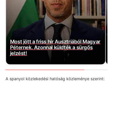
z
Most jött a friss hír Ausztriából Magyar
É
Péternek. Azonnal küldték a sürgős
ó
jelzést!
e
A spanyol közlekedési hatóság közleménye szerint: