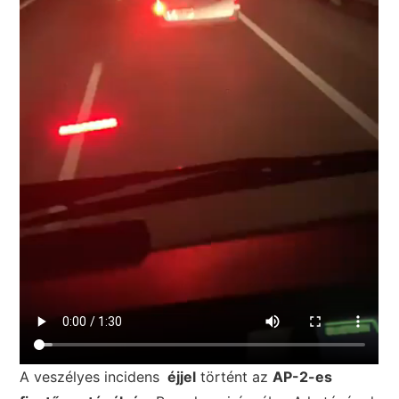
A veszélyes incidens
éjjel
történt az
AP-2-es