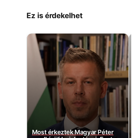
Ez is érdekelhet
a el
Most érkeztek Magyar Péter
M