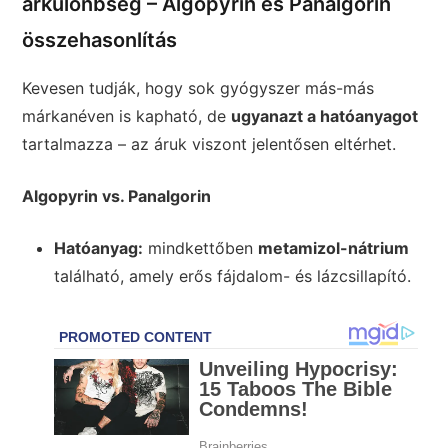
árkülönbség – Algopyrin és Panalgorin
összehasonlítás
Kevesen tudják, hogy sok gyógyszer más-más
márkanéven is kapható, de
ugyanazt a hatóanyagot
tartalmazza – az áruk viszont jelentősen eltérhet.
Algopyrin vs. Panalgorin
Hatóanyag:
mindkettőben
metamizol-nátrium
található, amely erős fájdalom- és lázcsillapító.