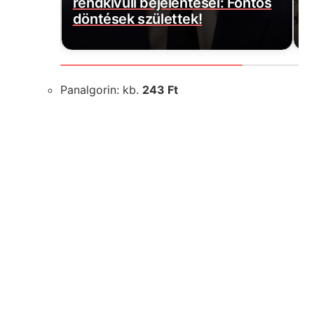
len
rendkívüli bejelentései: Fontos
h
döntések születtek!
a
Panalgorin: kb.
243 Ft