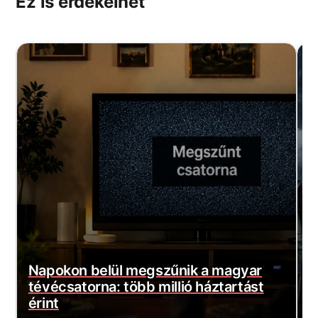
Ez is érdekelhet
apokon belül megszűnik a magyar
Brutáli
évécsatorna: több millió háztartást
érkezn
rint
vészjel