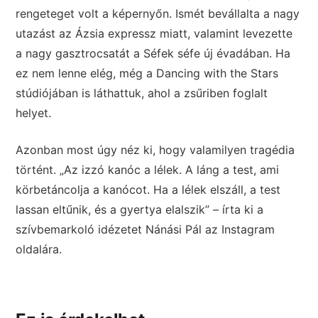
rengeteget volt a képernyőn. Ismét bevállalta a nagy
utazást az Ázsia expressz miatt, valamint levezette
a nagy gasztrocsatát a Séfek séfe új évadában. Ha
ez nem lenne elég, még a Dancing with the Stars
stúdiójában is láthattuk, ahol a zsűriben foglalt
helyet.
Azonban most úgy néz ki, hogy valamilyen tragédia
történt. „Az izzó kanóc a lélek. A láng a test, ami
körbetáncolja a kanócot. Ha a lélek elszáll, a test
lassan eltűnik, és a gyertya elalszik” – írta ki a
szívbemarkoló idézetet Nánási Pál az Instagram
oldalára.