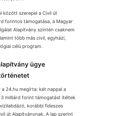
i között szerepel a Civil út
árd forintos támogatása, a Magyar
lgálat Alapítvány szintén csaknem
alamint több más civil, egyházi,
ógiai célú program.
 alapítvány ügye
történetet
a 24.hu megírta: két nappal a
3 milliárd forint támogatást ítéltek
 vízilabdázó, korábbi fideszes
ivil út Alapítványnak. A lap szerint