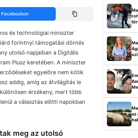
Mag
 Facebookon
roh
tör
sz
s és technológiai miniszter
liárd forintnyi támogatási döntés
Ma 
Ág
ny utolsó napjaiban a Digitális
szí
ram Plusz keretében. A miniszter
szerződéseket egyelőre nem kötik
Em
Bar
sz addig, amíg az átvilágítás le
Me
 különösen érzékeny, mert több
sz
lenül a választás előtti napokban
Ma
az 
ha
ala
tak meg az utolsó
elk