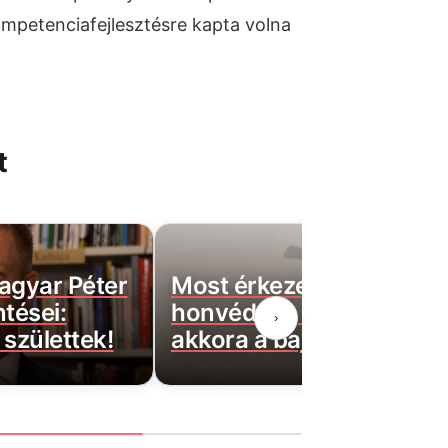
kompetenciafejlesztésre kapta volna
t
agyar Péter
Most érkezett: Felszállta
ntései:
honvédség helikopterei,
›
születtek!
akkora a baj