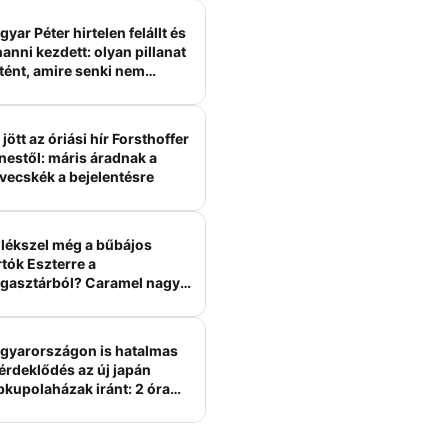
yar Péter hirtelen felállt és
anni kezdett: olyan pillanat
tént, amire senki nem
ámított
jött az óriási hír Forsthoffer
nestől: máris áradnak a
vecskék a bejelentésre
lékszel még a bűbájos
tók Eszterre a
gasztárból? Caramel nagy
erelme volt
gyarországon is hatalmas
érdeklődés az új japán
bkupolaházak iránt: 2 óra
tt felépülhetnek, és
épesztő áron hirdetik őket