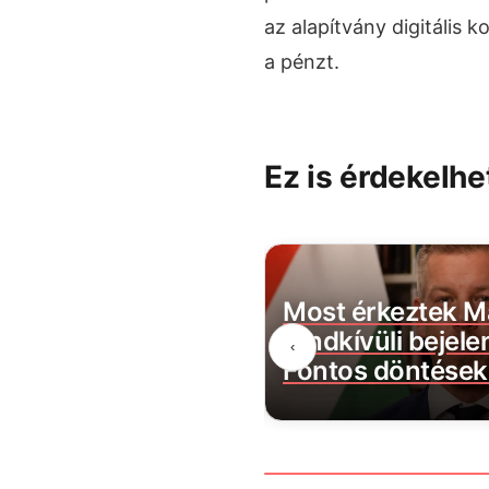
az alapítvány digitális 
a pénzt.
Ez is érdekelhe
s lépésre szánta el
Most érkeztek M
Lidl az embertelen
rendkívüli bejele
‹
att
Fontos döntések 