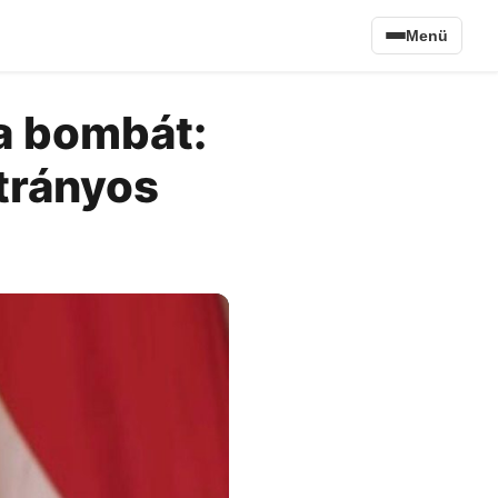
Menü
 a bombát:
otrányos