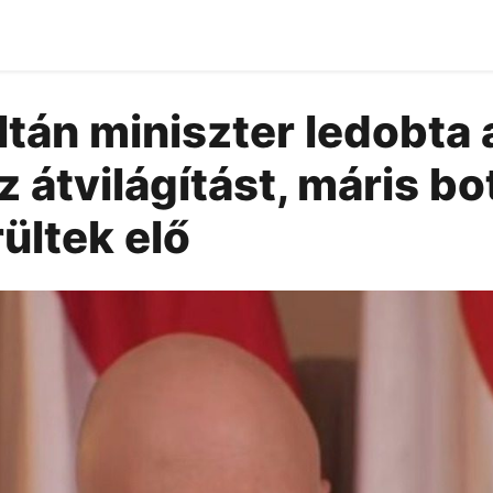
tán miniszter ledobta
z átvilágítást, máris b
ültek elő