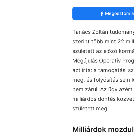
Megosztom a
Tanács Zoltán tudományo
szerint több mint 22 mil
született az előző kormá
Megújulás Operatív Prog
azt írta: a támogatási 
meg, és folyósítás sem le
nem zárul. Az ügy azért
milliárdos döntés közvet
született meg.
Milliárdok mozdul