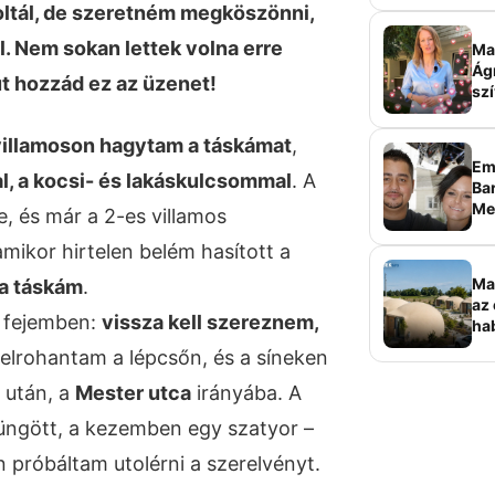
oltál, de szeretném megköszönni,
l. Nem sokan lettek volna erre
Ma 
Ág
t hozzád ez az üzenet!
szí
villamoson hagytam a táskámat
,
Em
, a kocsi- és lakáskulcsommal
. A
Bar
Me
e, és már a 2-es villamos
sz
mikor hirtelen belém hasított a
Ma
 a táskám
.
az 
a fejemben:
vissza kell szereznem,
ha
ala
Felrohantam a lépcsőn, és a síneken
elk
 után, a
Mester utca
irányába. A
üngött, a kezemben egy szatyor –
 próbáltam utolérni a szerelvényt.