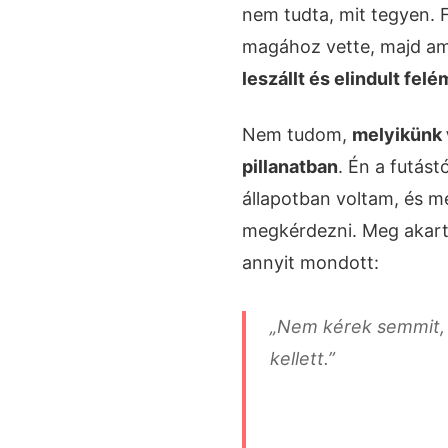
nem tudta, mit tegyen. Fé
magához vette, majd ami
leszállt és elindult felé
Nem tudom,
melyikünk 
pillanatban
. Én a futást
állapotban voltam, és 
megkérdezni. Meg akarta
annyit mondott:
„Nem kérek semmit, 
kellett.”