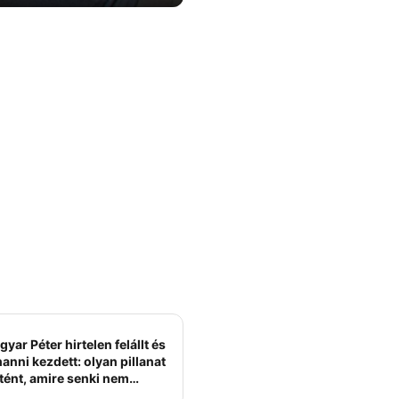
yar Péter hirtelen felállt és
anni kezdett: olyan pillanat
tént, amire senki nem
ámított