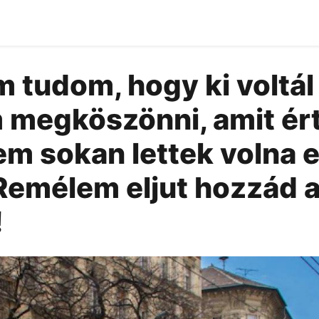
 tudom, hogy ki voltál
 megköszönni, amit ért
m sokan lettek volna e
Remélem eljut hozzád 
!