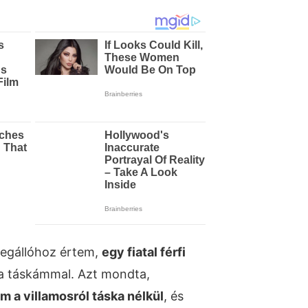
megállóhoz értem,
egy fiatal férfi
a táskámmal. Azt mondta,
m a villamosról táska nélkül
, és