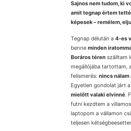
Sajnos nem tudom, ki v
amit tegnap értem tetté
képesek – remélem, elju
Tegnap délután a
4-es 
benne
minden iratommal
Boráros téren
szálltam l
megállójába tartottam, a
felismerés:
nincs nálam
Egyetlen gondolat járt 
mielőtt valaki elvinné
. 
futni kezdtem a villamos
laptopom a vállamon cs
teljesen kétségbeesetten