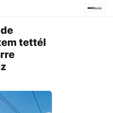
Menü
 de
em tettél
rre
az