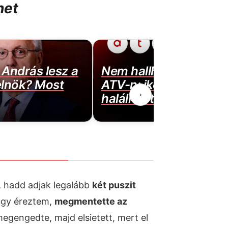
het
András lesz a
Nem hallhatjuk őt töb
elnök? Most
ATV-n: ikonikus szere
›
halálhírét jelentették 
, hadd adjak legalább
két puszit
úgy éreztem,
megmentette az
megengedte, majd elsietett, mert el