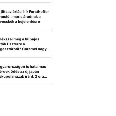
jött az óriási hír Forsthoffer
nestől: máris áradnak a
vecskék a bejelentésre
lékszel még a bűbájos
tók Eszterre a
gasztárból? Caramel nagy
erelme volt
gyarországon is hatalmas
érdeklődés az új japán
bkupolaházak iránt: 2 óra
tt felépülhetnek, és
épesztő áron hirdetik őket