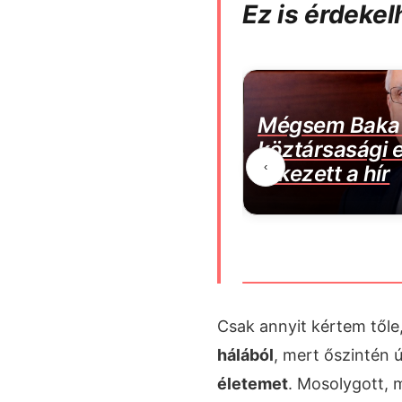
Ez is érdekel
llítás: idén korábban
Mégsem Baka 
k vissza az órákat, itt a
köztársasági 
‹
s dátum
érkezett a hír
Csak annyit kértem tőle
hálából
, mert őszintén 
életemet
. Mosolygott, 