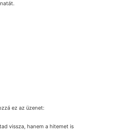
onatát.
ozzá ez az üzenet:
ad vissza, hanem a hitemet is