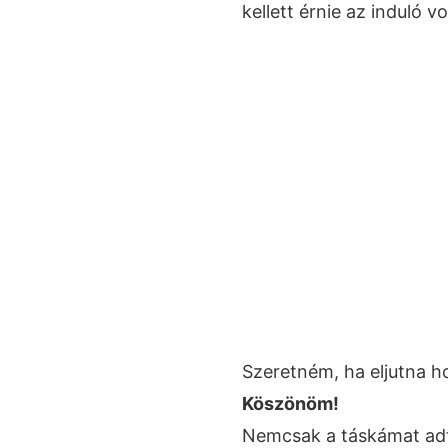
kellett érnie az induló v
Szeretném, ha eljutna h
Köszönöm!
Nemcsak a táskámat adt