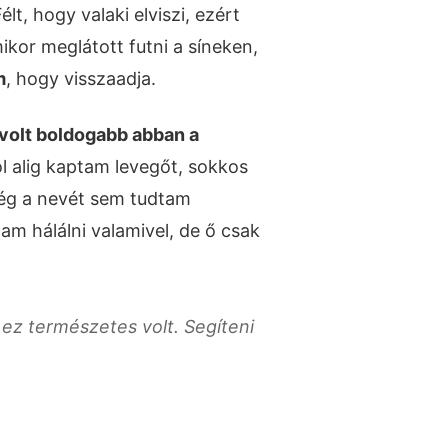
lt, hogy valaki elviszi, ezért
kor meglátott futni a síneken,
m
, hogy visszaadja.
volt boldogabb abban a
ól alig kaptam levegőt, sokkos
még a nevét sem tudtam
m hálálni valamivel, de ő csak
ez természetes volt. Segíteni