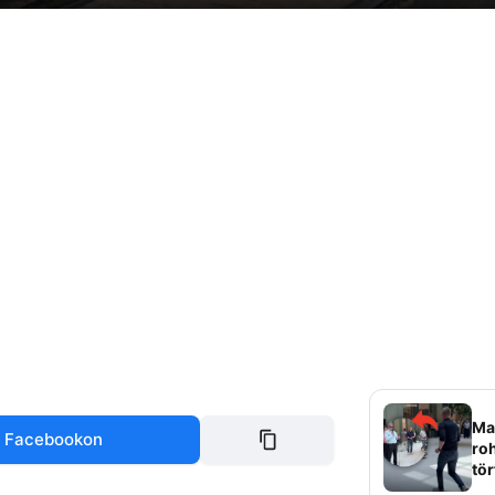
Mag
 Facebookon
roh
tör
sz