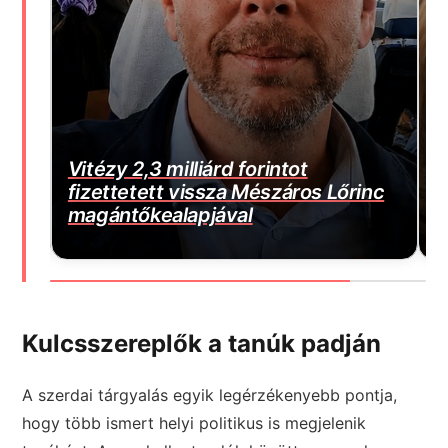
Vitézy 2,3 milliárd forintot
fizettetett vissza Mészáros Lőrinc
Borbás Ma
magántőkealapjával
beperelt
Kulcsszereplők a tanúk padján
A szerdai tárgyalás egyik legérzékenyebb pontja,
hogy több ismert helyi politikus is megjelenik