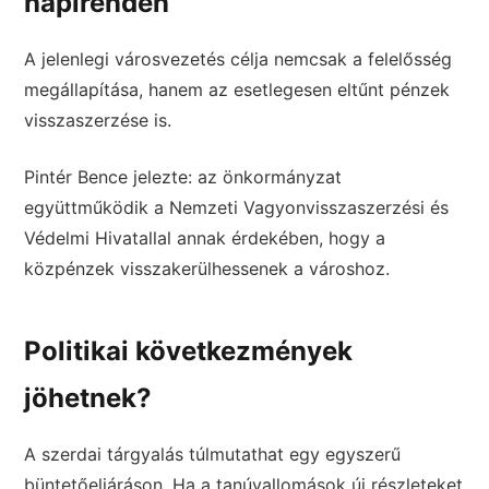
napirenden
A jelenlegi városvezetés célja nemcsak a felelősség
megállapítása, hanem az esetlegesen eltűnt pénzek
visszaszerzése is.
Pintér Bence jelezte: az önkormányzat
együttműködik a Nemzeti Vagyonvisszaszerzési és
Védelmi Hivatallal annak érdekében, hogy a
közpénzek visszakerülhessenek a városhoz.
Politikai következmények
jöhetnek?
A szerdai tárgyalás túlmutathat egy egyszerű
büntetőeljáráson. Ha a tanúvallomások új részleteket