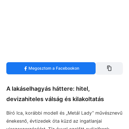
Megosztom a Facebookon
A lakáselhagyás háttere: hitel,
devizahiteles válság és kilakoltatás
Bíró Ica, korábbi modell és „Metál Lady” művésznevű
énekesnő, évtizedek óta küzd az ingatlanjai
visszaszerzéséért. Tíz évvel ezelőtt svájcifrank-