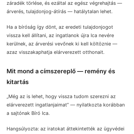
záradék törlése, és ezáltal az egész végrehajtás —
árverés, tulajdonjog-átírás — hatálytalan lehet.
Ha a bíróság így dönt, az eredeti tulajdonjogot
vissza kell állítani, az ingatlanok újra Ica nevére
kerülnek, az árverési vevőnek ki kell költöznie —
azaz visszakaphatja elárverezett otthonait.
Mit mond a címszereplő — remény és
kitartás
„Még az is lehet, hogy vissza tudom szerezni az
elárverezett ingatlanjaimat” — nyilatkozta korábban
a sajtónak Bíró Ica.
Hangsúlyozta: az iratokat áttekintették az ügyvédei