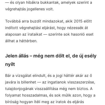
— és olyan hibákra bukkantak, amelyek szerint a
végrehajtás jogellenes volt.
Továbbá arra buzdít mindazokat, akik 2015 előtt
indított végrehajtási eljárást, hogy nézessék át
alaposan az irataikat — szerinte sok hasonló eset
állhat a háttérben.
Jelen állás – még nem dőlt el, de új esély
nyílt
Bár a vizsgálat elindult, és a jogi háttér akár az ő
javára is billenhet — az ingatlanok visszaszerzése,
tulajdonjogának visszaállítása még nem biztos. A
folyamat hosszadalmas, és sok múlik azon, hogy a
bíróság hogyan ítéli meg az iratok és eljárás