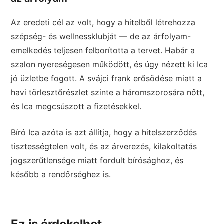
Az eredeti cél az volt, hogy a hitelből létrehozza
szépség- és wellnessklubját — de az árfolyam-
emelkedés teljesen felborította a tervet. Habár a
szalon nyereségesen működött, és úgy nézett ki Ica
jó üzletbe fogott. A svájci frank erősödése miatt a
havi törlesztőrészlet szinte a háromszorosára nőtt,
és Ica megcsúszott a fizetésekkel.
Bíró Ica azóta is azt állítja, hogy a hitelszerződés
tisztességtelen volt, és az árverezés, kilakoltatás
jogszerűtlensége miatt fordult bírósághoz, és
később a rendőrséghez is.