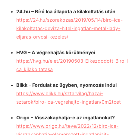
24.hu – Bíró Ica állapota a kilakoltatás után
https://24.hu/szorakozas/2019/05/14/biro-ica-
kilakoltatas-deviza-hitel-ingatlan-metal-lady-
eljaras-orvosi-kezeles/
HVG – A végrehajtás körülményei
https://hvg.hu/elet/20190503_Elkezdodott_Biro_I
ca_kilakoltatasa
Blikk – Fordulat az ügyben, nyomozás indul
https://www.blikk.hu/sztarvilag/hazai-
sztarok/biro-ica-vegrehajto-ingatlan/0m2tcet
Origo – Visszakaphatja-e az ingatlanokat?
https://www.origo.hu/teve/2022/12/biro-ica-
visszakaphatja-elarverezett-ingatlanjait-