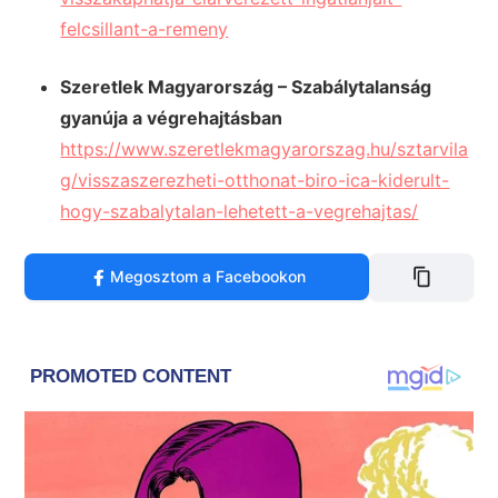
felcsillant-a-remeny
Szeretlek Magyarország – Szabálytalanság
gyanúja a végrehajtásban
https://www.szeretlekmagyarorszag.hu/sztarvila
g/visszaszerezheti-otthonat-biro-ica-kiderult-
hogy-szabalytalan-lehetett-a-vegrehajtas/
Megosztom a Facebookon