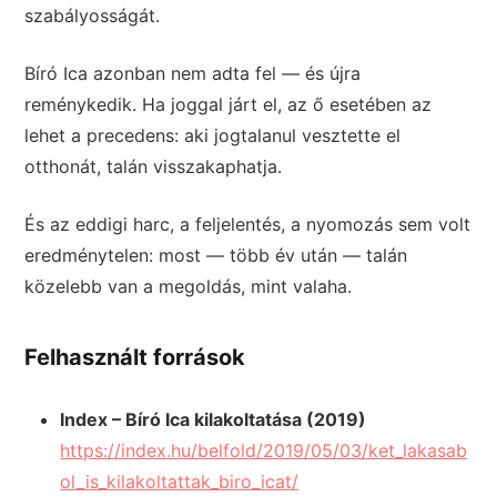
szabályosságát.
Bíró Ica azonban nem adta fel — és újra
reménykedik. Ha joggal járt el, az ő esetében az
lehet a precedens: aki jogtalanul vesztette el
otthonát, talán visszakaphatja.
És az eddigi harc, a feljelentés, a nyomozás sem volt
eredménytelen: most — több év után — talán
közelebb van a megoldás, mint valaha.
Felhasznált források
Index – Bíró Ica kilakoltatása (2019)
https://index.hu/belfold/2019/05/03/ket_lakasab
ol_is_kilakoltattak_biro_icat/