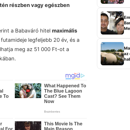
etén részben vagy egészben
Em
Bar
Me
erint a Babaváró hitel
maximális
sz
, futamideje legfeljebb 20 év, és a
Ma
dhatja meg az 51 000 Ft-ot a
az 
kában.
ha
ala
elk