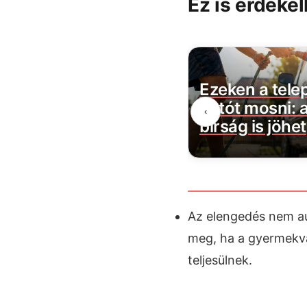
Ez is érdekel
 Péter bejelentette a
Ezeken a telep
várt jó hírt! Végre
autót mosni: 
‹
dődött…
bírság is jöhet
Az elengedés nem au
meg, ha a gyermekvá
teljesülnek.