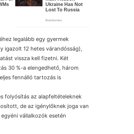
éhez legalább egy gyermek
gy igazolt 12 hetes várandósság),
st vissza kell fizetni. Két
zás 30 %-a elengedhető, három
ljes fennálló tartozás is
és folyósítás az alapfeltételeknek
osított, de az igénylőknek joga van
 egyéni vállalkozók esetén