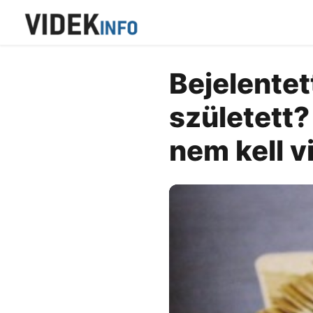
Bejelentet
született? 
nem kell v