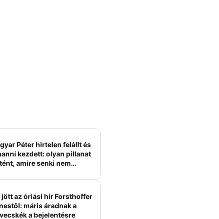
yar Péter hirtelen felállt és
anni kezdett: olyan pillanat
tént, amire senki nem
ámított
jött az óriási hír Forsthoffer
nestől: máris áradnak a
vecskék a bejelentésre