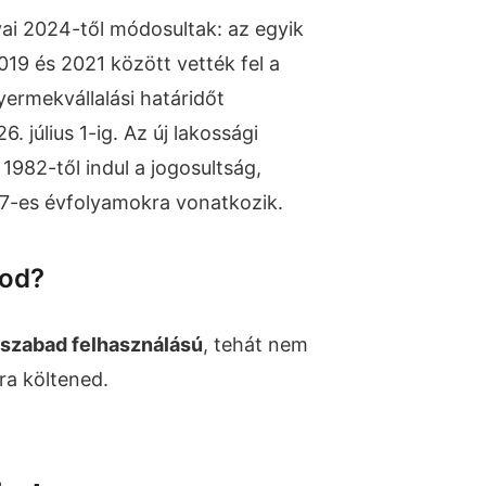
yai 2024-től módosultak: az egyik
019 és 2021 között vették fel a
yermekvállalási határidőt
 július 1-ig. Az új lakossági
982-től indul a jogosultság,
7-es évfolyamokra vonatkozik.
nod?
szabad felhasználású
, tehát nem
ra költened.