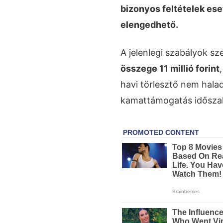
bizonyos feltételek es
elengedhető.
A jelenlegi szabályok sz
összege 11 millió forint
havi törlesztő nem hala
kamattámogatás idősza