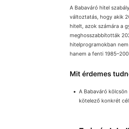
A Babaváró hitel szabál
változtatás, hogy akik 2
hitelt, azok számára a g
meghosszabbították 2026.
hitelprogramokban nem 1
hanem a fenti 1985–200
Mit érdemes tud
A Babaváró kölcsön
kötelező konkrét cél