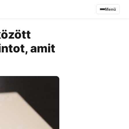
Menü
között
intot, amit