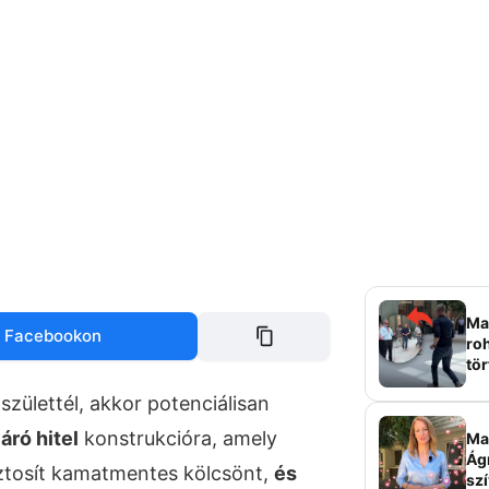
Mag
 Facebookon
roh
tör
sz
zülettél, akkor potenciálisan
áró hitel
konstrukcióra, amely
Ma 
Ág
iztosít kamatmentes kölcsönt,
és
szí