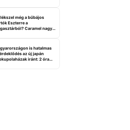
lékszel még a bűbájos
tók Eszterre a
gasztárból? Caramel nagy
erelme volt
gyarországon is hatalmas
érdeklődés az új japán
bkupolaházak iránt: 2 óra
tt felépülhetnek, és
épesztő áron hirdetik őket