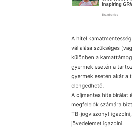
A hitel kamatmentesség
vállalása szükséges (va
különben a kamattámogatá
gyermek esetén a tarto
gyermek esetén akár a te
elengedhető.
A díjmentes hitelbírálat 
megfelelők számára bizt
TB-jogviszonyt igazolni,
jövedelemet igazolni.