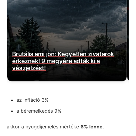
yetlen zivatarok
adták ki a
Magyar Péter bejelentette
várt jó hírt! Végre elkezd
az infláció 3%
a béremelkedés 9%
akkor a nyugdíjemelés mértéke
6% lenne
.