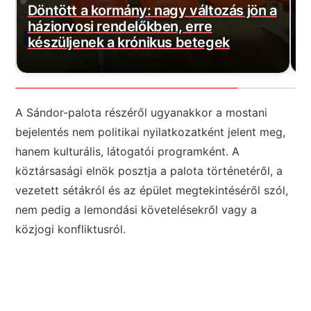
tött a kormány: nagy változás jön a
Szijjártó
iorvosi rendelőkben, erre
Százmilli
züljenek a krónikus betegek
hatóság!
A Sándor-palota részéről ugyanakkor a mostani
bejelentés nem politikai nyilatkozatként jelent meg,
hanem kulturális, látogatói programként. A
köztársasági elnök posztja a palota történetéről, a
vezetett sétákról és az épület megtekintéséről szól,
nem pedig a lemondási követelésekről vagy a
közjogi konfliktusról.