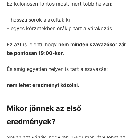
Ez különösen fontos most, mert több helyen:
– hosszú sorok alakultak ki
– egyes körzetekben órákig tart a várakozás
Ez azt is jelenti, hogy
nem minden szavazókör zár
be pontosan 19:00-kor
.
És amíg egyetlen helyen is tart a szavazás:
nem lehet eredményt közölni.
Mikor jönnek az első
eredmények?
Sokan azt várják, hogy 19:01-kor már látni lehet az