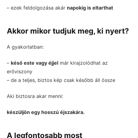
– ezek feldolgozása akár
napokig is eltarthat
Akkor mikor tudjuk meg, ki nyert?
A gyakorlatban:
–
késő este vagy éjjel
már kirajzolódhat az
erőviszony
– de a teljes, biztos kép csak később áll össze
Aki biztosra akar menni:
készüljön egy hosszú éjszakára.
A legfontosabb most