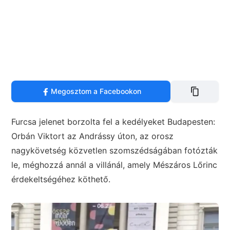
Megosztom a Facebookon
Furcsa jelenet borzolta fel a kedélyeket Budapesten:
Orbán Viktort az Andrássy úton, az orosz
nagykövetség közvetlen szomszédságában fotózták
le, méghozzá annál a villánál, amely Mészáros Lőrinc
érdekeltségéhez köthető.