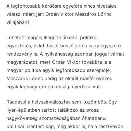
A legfontosabb kérdésre egyelőre nincs hivatalos
válasz: miért járt Orbán Viktor Mészáros Lőrinc
villájában?
Lehetett magánjellegű találkozó, politikai
egyeztetés, üzleti háttérbeszélgetés vagy egyszerű
rendezvény is. A nyilvánosság azonban joggal várhat
magyarázatot, mert Orbán Viktor továbbra is a
magyar politika egyik legfontosabb szereplője,
Mészáros Lőrinc pedig az elmúlt másfél évtized
egyik legnagyobb gazdasági nyertese volt.
Ráadásul a helyszínválasztás sem közömbös. Egy
ilyen épületben tartott találkozó az orosz
nagykövetség szomszédságában óhatatlanul
politikai jelentést kap, még akkor is, ha a résztvevők