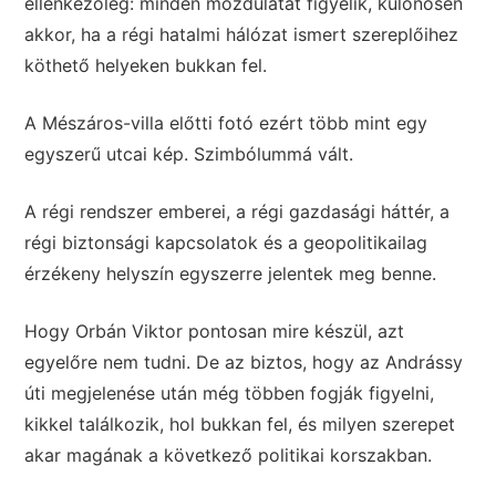
ellenkezőleg: minden mozdulatát figyelik, különösen
akkor, ha a régi hatalmi hálózat ismert szereplőihez
köthető helyeken bukkan fel.
A Mészáros-villa előtti fotó ezért több mint egy
egyszerű utcai kép. Szimbólummá vált.
A régi rendszer emberei, a régi gazdasági háttér, a
régi biztonsági kapcsolatok és a geopolitikailag
érzékeny helyszín egyszerre jelentek meg benne.
Hogy Orbán Viktor pontosan mire készül, azt
egyelőre nem tudni. De az biztos, hogy az Andrássy
úti megjelenése után még többen fogják figyelni,
kikkel találkozik, hol bukkan fel, és milyen szerepet
akar magának a következő politikai korszakban.