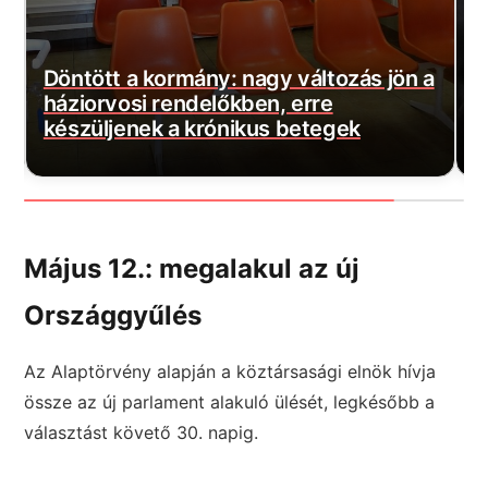
a
Szijjártó máris rossz híreket kapott:
M
Százmilliós bírságot szabott ki a
b
hatóság!
j
Május 12.: megalakul az új
Országgyűlés
Az Alaptörvény alapján a köztársasági elnök hívja
össze az új parlament alakuló ülését, legkésőbb a
választást követő 30. napig.