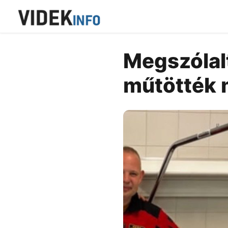
Megszólalt
műtötték 