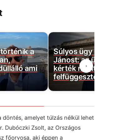
t
történik a
Súlyos ügy érheti utol P
an,
Jánost: az ügyészségtől
›
üllálló ami
kérték mentelmi jogának
felfüggesztését
 döntés, amelyet túlzás nélkül lehet
Dr. Dubóczki Zsolt, az Országos
sz főorvosa, aki éppen a