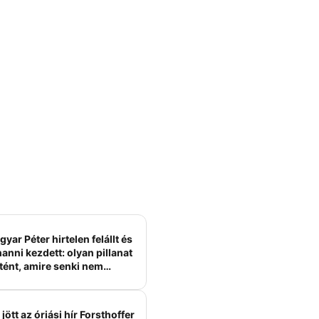
yar Péter hirtelen felállt és
anni kezdett: olyan pillanat
tént, amire senki nem
ámított
jött az óriási hír Forsthoffer