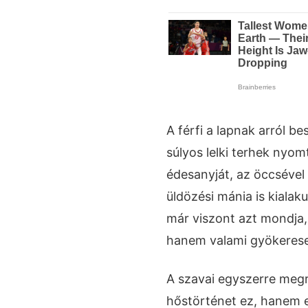
A férfi a lapnak arról bes
súlyos lelki terhek nyom
édesanyját, az öccsével 
üldözési mánia is kialaku
már viszont azt mondja,
hanem valami gyökeres
A szavai egyszerre meg
hőstörténet ez, hanem 