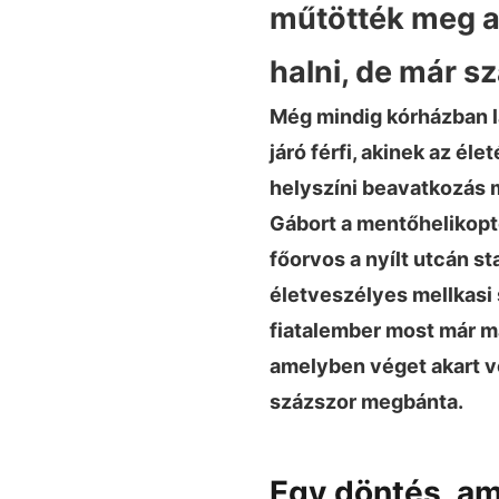
műtötték meg a
halni, de már 
Még mindig kórházban l
járó férfi, akinek az él
helyszíni beavatkozás 
Gábort a mentőhelikopte
főorvos a nyílt utcán sta
életveszélyes mellkasi
fiatalember most már más
amelyben véget akart ve
százszor megbánta.
Egy döntés, a