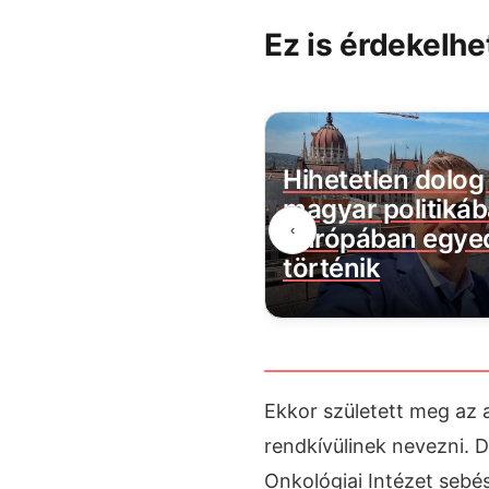
Ez is érdekelhe
a visszaszámlálás:
Hihetetlen dolog 
agyar Péternek az
magyar politikáb
‹
egnagyobb lépésre
Európában egyed
történik
Ekkor született meg az a
rendkívülinek nevezni. 
Onkológiai Intézet sebé