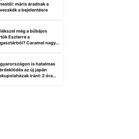
nestől: máris áradnak a
vecskék a bejelentésre
lékszel még a bűbájos
tók Eszterre a
gasztárból? Caramel nagy
erelme volt
gyarországon is hatalmas
érdeklődés az új japán
bkupolaházak iránt: 2 óra
tt felépülhetnek, és
épesztő áron hirdetik őket