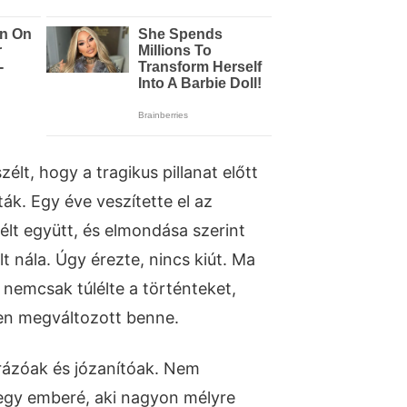
zélt, hogy a tragikus pillanat előtt
ták. Egy éve veszítette el az
élt együtt, és elmondása szerint
lt nála. Úgy érezte, nincs kiút. Ma
 nemcsak túlélte a történteket,
en megváltozott benne.
rázóak és józanítóak. Nem
egy emberé, aki nagyon mélyre