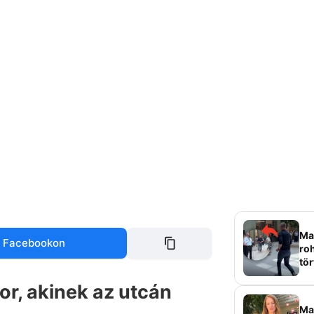
Mag
 Facebookon
roh
tör
sz
r, akinek az utcán
Ma 