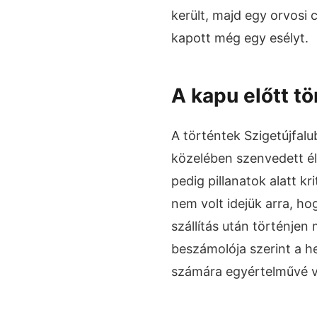
került, majd egy orvosi
kapott még egy esélyt.
A kapu előtt t
A történtek Szigetújfalub
közelében szenvedett éle
pedig pillanatok alatt k
nem volt idejük arra, 
szállítás után történjen
beszámolója szerint a h
számára egyértelművé vá