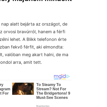
nap alatt bejárta az országot, de
 orvosi bravúrról, hanem a férfi
zélni lehet. A Blikk telefonon érte
ban fekvő férfit, aki elmondta:
lt, valóban meg akart halni, de ma
dol arra, amit tett.