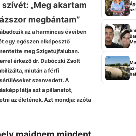
 szívét: „Meg akartam
Ág
szí
százszor megbántam”
Em
ábadozik az a harmincas éveiben
Bar
etét egy egészen elképesztő
Me
sz
mentette meg Szigetújfaluban.
rrel érkező dr. Dubóczki Zsolt
Ma
az 
bilizálta, miután a férfi
ha
ala
 sérüléseket szenvedett. A
elk
képp látja azt a pillanatot,
tni az életének. Azt mondja: azóta
mely majdnem mindent