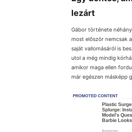
lezárt
Gábor története néhány 
most először nemcsak az
saját vallomásáról is bes
utol a még mindig kórház
amikor maga ellen fordu
már egészen másképp gon