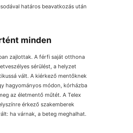
 csodával határos beavatkozás után
örtént minden
an zajlottak. A férfi saját otthona
tveszélyes sérülést, a helyzet
ritikussá vált. A kiérkező mentőknek
hogy hagyományos módon, kórházba
 meg az életmentő műtét. A Telex
elyszínre érkező szakemberek
lt: ha várnak, a beteg meghalhat.