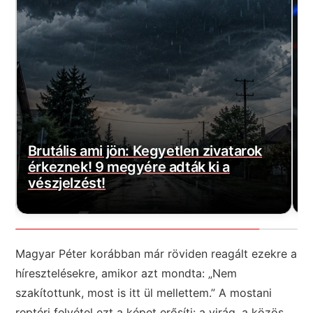
Magyar Péter bejelentette a várva-
E
várt jó hírt! Végre elkezdődött…
m
Magyar Péter korábban már röviden reagált ezekre a
híresztelésekre, amikor azt mondta: „Nem
szakítottunk, most is itt ül mellettem.” A mostani
reptéri felvétel ezt a képet erősíti: a virág, a közös