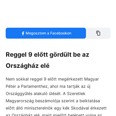
Megosztom a Facebookon
Reggel 9 előtt gördült be az
Országház elé
Nem sokkal reggel 9 előtt megérkezett Magyar
Péter a Parlamenthez, ahol ma tartják az új
Országgyűlés alakuló ülését. A Szeretlek
Magyarország beszámolója szerint a beiktatása
előtt álló miniszterelnök egy kék Skodával érkezett
az Országház elé, majd mielőtt belépett volna az