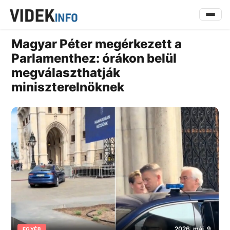
Magyar Péter megérkezett a
Parlamenthez: órákon belül
megválaszthatják
miniszterelnöknek
2026. máj. 9.
EGYÉB