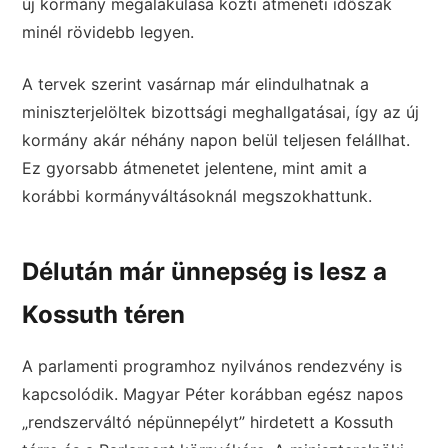
új kormány megalakulása közti átmeneti időszak
minél rövidebb legyen.
A tervek szerint vasárnap már elindulhatnak a
miniszterjelöltek bizottsági meghallgatásai, így az új
kormány akár néhány napon belül teljesen felállhat.
Ez gyorsabb átmenetet jelentene, mint amit a
korábbi kormányváltásoknál megszokhattunk.
Délután már ünnepség is lesz a
Kossuth téren
A parlamenti programhoz nyilvános rendezvény is
kapcsolódik. Magyar Péter korábban egész napos
„rendszerváltó népünnepélyt” hirdetett a Kossuth