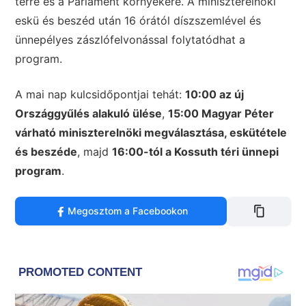
térre és a Parlament környékére. A miniszterelnöki
eskü és beszéd után 16 órától díszszemlével és
ünnepélyes zászlófelvonással folytatódhat a
program.
A mai nap kulcsidőpontjai tehát:
10:00 az új
Országgyűlés alakuló ülése
,
15:00 Magyar Péter
várható miniszterelnöki megválasztása, eskütétele
és beszéde
, majd
16:00-tól a Kossuth téri ünnepi
program
.
Megosztom a Facebookon