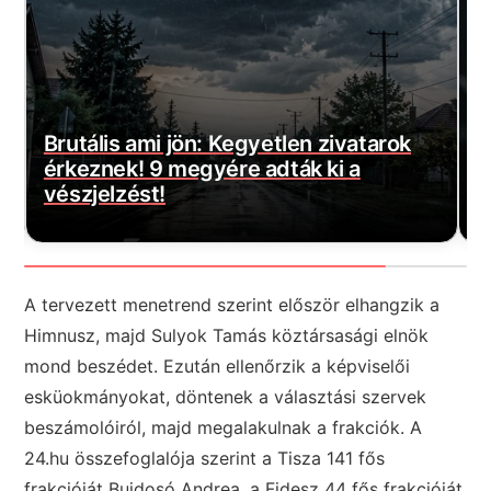
tális ami jön: Kegyetlen zivatarok
eznek! 9 megyére adták ki a
Magyar Pé
zjelzést!
várt jó h
A tervezett menetrend szerint először elhangzik a
Himnusz, majd Sulyok Tamás köztársasági elnök
mond beszédet. Ezután ellenőrzik a képviselői
esküokmányokat, döntenek a választási szervek
beszámolóiról, majd megalakulnak a frakciók. A
24.hu összefoglalója szerint a Tisza 141 fős
frakcióját Bujdosó Andrea, a Fidesz 44 fős frakcióját