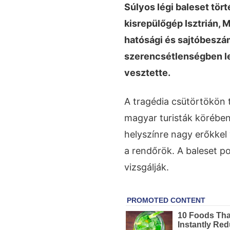
Súlyos légi baleset tör
kisrepülőgép Isztrián, 
hatósági és sajtóbeszám
szerencsétlenségben l
vesztette.
A tragédia csütörtökön t
magyar turisták körében
helyszínre nagy erőkkel 
a rendőrök. A baleset p
vizsgálják.