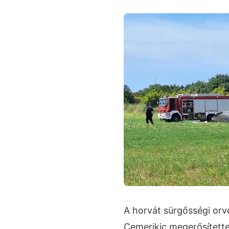
A horvát sürgősségi orvo
Cemerikic megerősített