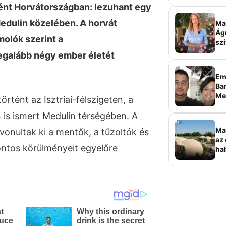
tént Horvátországban: lezuhant egy
Medulin közelében. A horvát
Ma 
Ág
olók szerint a
szí
egalább négy ember életét
Em
Bar
Me
örtént az Isztriai-félszigeten, a
sz
 is ismert Medulin térségében. A
Ma
vonultak ki a mentők, a tűzoltók és
az 
ontos körülményeit egyelőre
ha
ala
elk