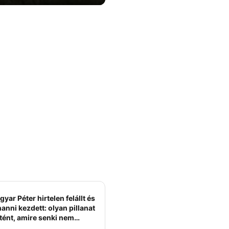
yar Péter hirtelen felállt és
anni kezdett: olyan pillanat
tént, amire senki nem
ámított