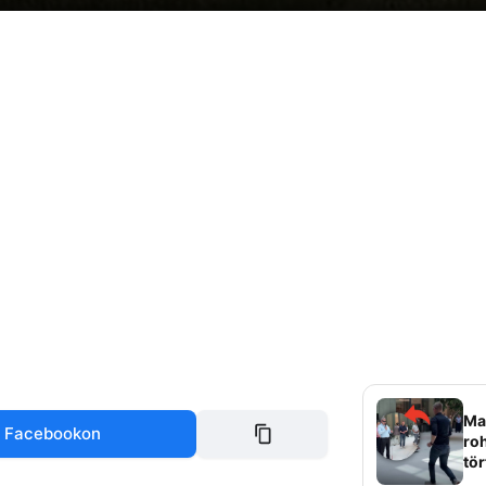
Mag
 Facebookon
roh
tör
sz