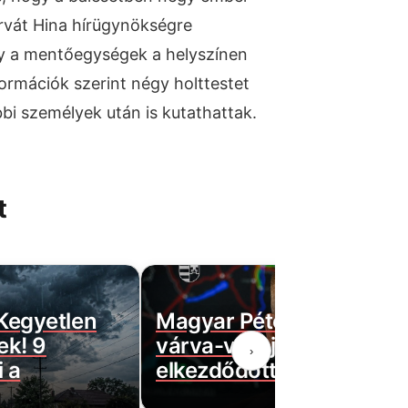
rvát Hina hírügynökségre
gy a mentőegységek a helyszínen
formációk szerint négy holttestet
bi személyek után is kutathattak.
t
 Kegyetlen
Magyar Péter bejelentett
ek! 9
várva-várt jó hírt! Végre
›
 a
elkezdődött…