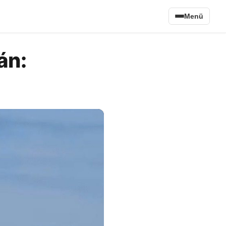
Menü
án: