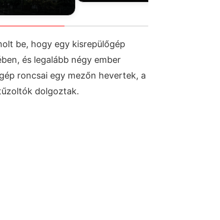
molt be, hogy egy kisrepülőgép
ében, és legalább négy ember
a gép roncsai egy mezőn hevertek, a
tűzoltók dolgoztak.