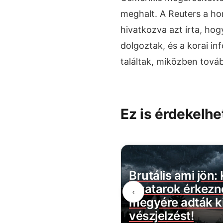
meghalt. A Reuters a ho
hivatkozva azt írta, ho
dolgoztak, és a korai in
találtak, miközben továb
Ez is érdekelhe
belül megszűnik a
Brutális ami jön:
évécsatorna: több
zivatarok érkezn
‹
ztartást érint
megyére adták ki
vészjelzést!