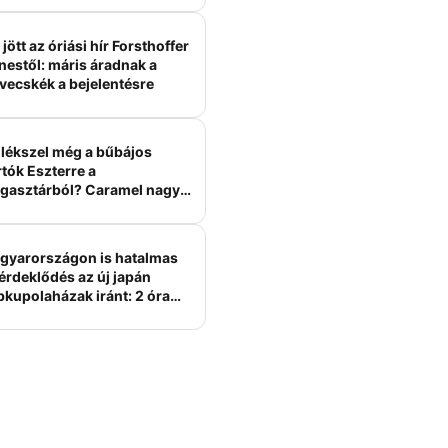
jött az óriási hír Forsthoffer
nestől: máris áradnak a
vecskék a bejelentésre
lékszel még a bűbájos
tók Eszterre a
gasztárból? Caramel nagy
erelme volt
gyarországon is hatalmas
érdeklődés az új japán
bkupolaházak iránt: 2 óra
tt felépülhetnek, és
épesztő áron hirdetik őket