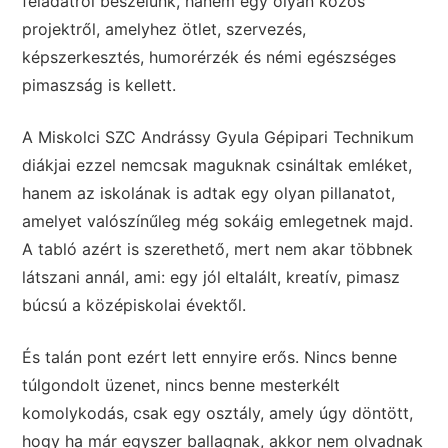
feladatról beszélünk, hanem egy olyan közös
projektről, amelyhez ötlet, szervezés,
képszerkesztés, humorérzék és némi egészséges
pimaszság is kellett.
A Miskolci SZC Andrássy Gyula Gépipari Technikum
diákjai ezzel nemcsak maguknak csináltak emléket,
hanem az iskolának is adtak egy olyan pillanatot,
amelyet valószínűleg még sokáig emlegetnek majd.
A tabló azért is szerethető, mert nem akar többnek
látszani annál, ami: egy jól eltalált, kreatív, pimasz
búcsú a középiskolai évektől.
És talán pont ezért lett ennyire erős. Nincs benne
túlgondolt üzenet, nincs benne mesterkélt
komolykodás, csak egy osztály, amely úgy döntött,
hogy ha már egyszer ballagnak, akkor nem olvadnak