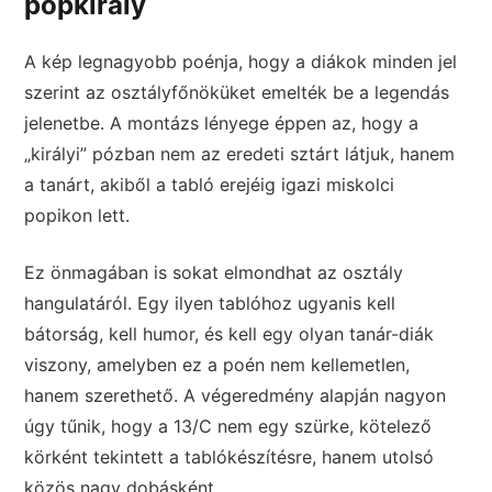
popkirály
A kép legnagyobb poénja, hogy a diákok minden jel
szerint az osztályfőnöküket emelték be a legendás
jelenetbe. A montázs lényege éppen az, hogy a
„királyi” pózban nem az eredeti sztárt látjuk, hanem
a tanárt, akiből a tabló erejéig igazi miskolci
popikon lett.
Ez önmagában is sokat elmondhat az osztály
hangulatáról. Egy ilyen tablóhoz ugyanis kell
bátorság, kell humor, és kell egy olyan tanár-diák
viszony, amelyben ez a poén nem kellemetlen,
hanem szerethető. A végeredmény alapján nagyon
úgy tűnik, hogy a 13/C nem egy szürke, kötelező
körként tekintett a tablókészítésre, hanem utolsó
közös nagy dobásként.