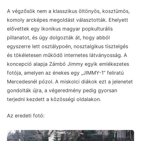
A végzősök nem a klasszikus öltönyös, kosztümös,
komoly arcképes megoldást választották. Ehelyett
elővettek egy ikonikus magyar popkulturális
pillanatot, és úgy dolgozták át, hogy abból
egyszerre lett osztálypoén, nosztalgikus tisztelgés
és tökéletesen működő internetes látványosság. A
koncepció alapja Zámbó Jimmy egyik emlékezetes
fotója, amelyen az énekes egy „JIMMY-1” feliratú
Mercedesnél pózol. A miskolci diákok ezt a jelenetet
gondolták újra, a végeredmény pedig gyorsan
terjedni kezdett a közösségi oldalakon.
Az eredeti fotó: