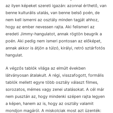
az ilyen képeket szereti igazán: azonnal érthető, van
benne kulturális utalás, van benne belső poén, de
nem kell ismerni az osztály minden tagját ahhoz,
hogy az ember nevessen rajta. Aki felismeri az
eredeti Jimmy-hangulatot, annak rögtön beugrik a
poén. Aki pedig nem ismeri pontosan az előképet,
annak akkor is átjön a túlzó, királyi, retró sztárfotós
hangulat.
A végzős tablók világa az elmúlt években
látványosan átalakult. A régi, visszafogott, formális
tablók mellett egyre több osztály választ filmes,
sorozatos, mémes vagy zenei utalásokat. A cél már
nem pusztán az, hogy mindenki szépen rajta legyen
a képen, hanem az is, hogy az osztály valamit
mondjon magáról. A miskolciak most azt üzenték: