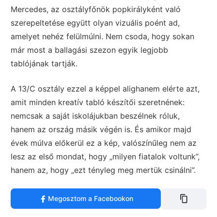
Mercedes, az osztályfőnök popkirályként való
szerepeltetése együtt olyan vizuális poént ad,
amelyet nehéz felülmúlni. Nem csoda, hogy sokan
már most a ballagási szezon egyik legjobb
tablójának tartják.
A 13/C osztály ezzel a képpel alighanem elérte azt,
amit minden kreatív tabló készítői szeretnének:
nemcsak a saját iskolájukban beszélnek róluk,
hanem az ország másik végén is. És amikor majd
évek múlva előkerül ez a kép, valószínűleg nem az
lesz az első mondat, hogy „milyen fiatalok voltunk”,
hanem az, hogy „ezt tényleg meg mertük csinálni”.
Megosztom a Facebookon