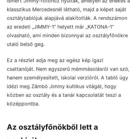
ismert Jimmy-fotóhoz nyúltak, amelyen az énekes a
klasszikus Mercedesnél látható, majd a képet saját
osztálytablójuk alapjává alakították. A rendszámon
az eredeti „JIMMY-1” helyett már „KATONA-1”
olvasható, ami minden bizonnyal az osztályfőnökre
utaló belső geg.
Ez a részlet adja meg az egész kép igazi
csattanóját. Nem egyszerű mémmásolásról van szó,
hanem személyesített, iskolai verzióról. A tabló úgy
idézi meg Zámbó Jimmy kultikus világát, hogy
közben az osztály és a tanár kapcsolatát teszi a
középpontba.
Az osztályfőnökből lett a