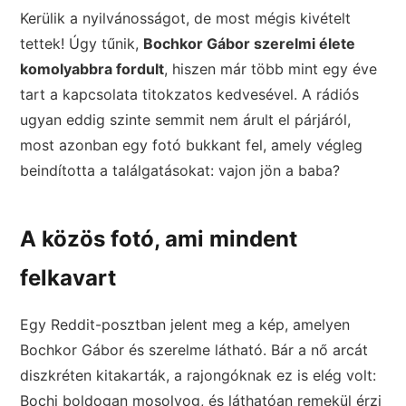
Kerülik a nyilvánosságot, de most mégis kivételt
tettek! Úgy tűnik,
Bochkor Gábor szerelmi élete
komolyabbra fordult
, hiszen már több mint egy éve
tart a kapcsolata titokzatos kedvesével. A rádiós
ugyan eddig szinte semmit nem árult el párjáról,
most azonban egy fotó bukkant fel, amely végleg
beindította a találgatásokat: vajon jön a baba?
A közös fotó, ami mindent
felkavart
Egy Reddit-posztban jelent meg a kép, amelyen
Bochkor Gábor és szerelme látható. Bár a nő arcát
diszkréten kitakarták, a rajongóknak ez is elég volt:
Bochi boldogan mosolyog, és láthatóan remekül érzi