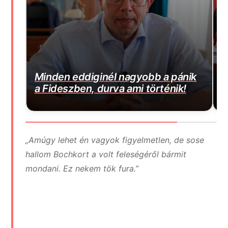
A kormány nyilvánosságra hozta az
 pánik
Orbánék által kötött kínai gigahitel
nik!
részleteit, ülj le mielőtt elolvasod
„Amúgy lehet én vagyok figyelmetlen, de sose
hallom Bochkort a volt feleségéről bármit
mondani. Ez nekem tök fura.”