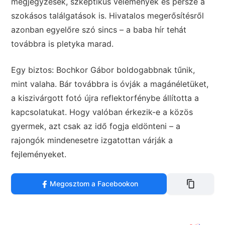
megjegyzések, szkeptikus vélemények és persze a
szokásos találgatások is. Hivatalos megerősítésről
azonban egyelőre szó sincs – a baba hír tehát
továbbra is pletyka marad.
Egy biztos: Bochkor Gábor boldogabbnak tűnik,
mint valaha. Bár továbbra is óvják a magánéletüket,
a kiszivárgott fotó újra reflektorfénybe állította a
kapcsolatukat. Hogy valóban érkezik-e a közös
gyermek, azt csak az idő fogja eldönteni – a
rajongók mindenesetre izgatottan várják a
fejleményeket.
Megosztom a Facebookon