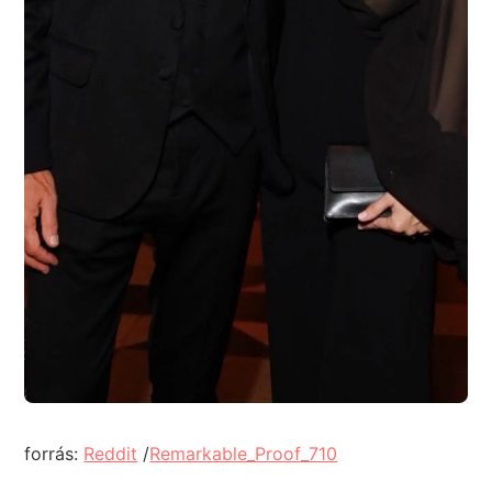
forrás:
Reddit
/
Remarkable_Proof_710