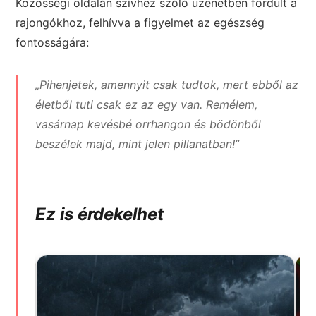
Közösségi oldalán szívhez szóló üzenetben fordult a
rajongókhoz, felhívva a figyelmet az egészség
fontosságára:
„Pihenjetek, amennyit csak tudtok, mert ebből az
életből tuti csak ez az egy van. Remélem,
vasárnap kevésbé orrhangon és bödönből
beszélek majd, mint jelen pillanatban!”
Ez is érdekelhet