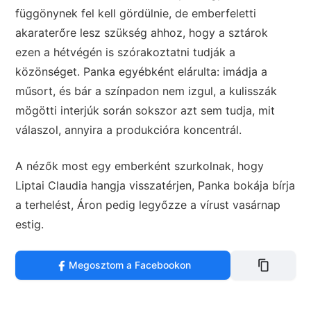
függönynek fel kell gördülnie, de emberfeletti
akaraterőre lesz szükség ahhoz, hogy a sztárok
ezen a hétvégén is szórakoztatni tudják a
közönséget. Panka egyébként elárulta: imádja a
műsort, és bár a színpadon nem izgul, a kulisszák
mögötti interjúk során sokszor azt sem tudja, mit
válaszol, annyira a produkcióra koncentrál.
A nézők most egy emberként szurkolnak, hogy
Liptai Claudia hangja visszatérjen, Panka bokája bírja
a terhelést, Áron pedig legyőzze a vírust vasárnap
estig.
Megosztom a Facebookon