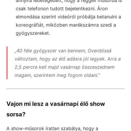
annyira lebetegedett, hogy a reggeli műsorba is
csak telefonon tudott bejelentkezni. Áron
elmondása szerint videóról próbálja betanulni a
koreográfiát, miközben marékszámra szedi a
gyógyszereket.
„40 féle gyógyszer van bennem, Overdóssá
változtam, hogy az élő adásra jól legyek. Arra a
2,5 percre kell majd vasárnap összeszednem
magam, szerintem meg fogom oldani.”
Vajon mi lesz a vasárnapi élő show
sorsa?
A show-műsorok íratlan szabálya, hogy a