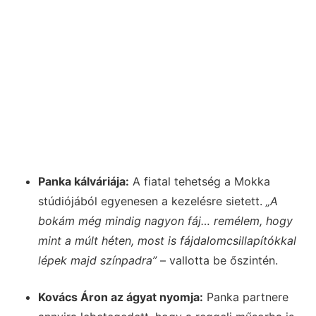
Panka kálváriája:
A fiatal tehetség a Mokka
stúdiójából egyenesen a kezelésre sietett.
„A
bokám még mindig nagyon fáj… remélem, hogy
mint a múlt héten, most is fájdalomcsillapítókkal
lépek majd színpadra”
– vallotta be őszintén.
Kovács Áron az ágyat nyomja:
Panka partnere