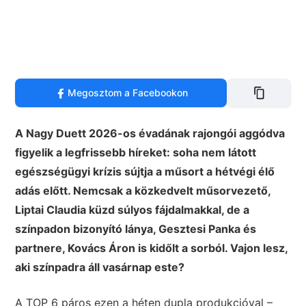
Megosztom a Facebookon
A Nagy Duett 2026-os évadának rajongói aggódva
figyelik a legfrissebb híreket: soha nem látott
egészségügyi krízis sújtja a műsort a hétvégi élő
adás előtt. Nemcsak a közkedvelt műsorvezető,
Liptai Claudia küzd súlyos fájdalmakkal, de a
színpadon bizonyító lánya, Gesztesi Panka és
partnere, Kovács Áron is kidőlt a sorból. Vajon lesz,
aki színpadra áll vasárnap este?
A TOP 6 páros ezen a héten dupla produkcióval –