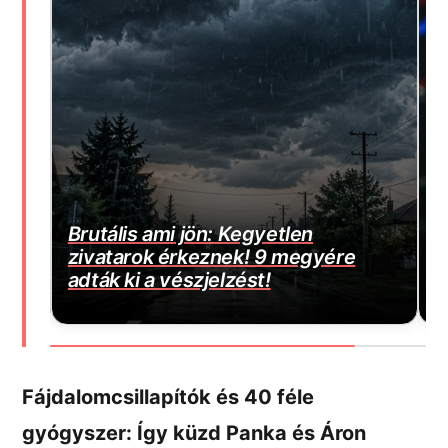
E
Magyar Péter bejelentette a várva-
m
várt jó hírt! Végre elkezdődött…
j
Fájdalomcsillapítók és 40 féle
gyógyszer: Így küzd Panka és Áron