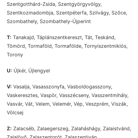
Szentgotthárd-Zsida, Szentgyörgyvölgy,
Szentkozmadombja, Szentpéterfa, Szilvágy, Szőce,
Szombathely, Szombathely-Újperint
T:
Tanakajd, Táplánszentkereszt, Tát, Teskánd,
Tömörd, Tormaföld, Tormafölde, Tornyiszentmiklós,
Torony
U:
Újkér, Újlengyel
V:
Vasalja, Vasasszonyfa, Vasboldogasszony,
Vaskeresztes, Vaspör, Vasszécseny, Vasszentmihály,
Vasvár, Vát, Velem, Velemér, Vép, Veszprém, Viszák,
Völcsej
Z:
Zalacséb, Zalaegerszeg, Zalaháshágy, Zalaistvánd,
Zalalövő, Zalaszentgrót, Zalaszentiván,