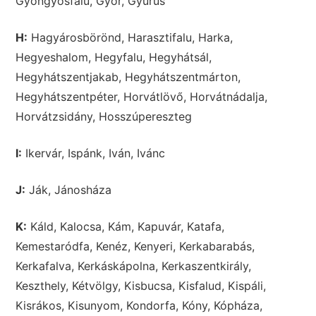
Gyöngyösfalu, Győr, Gyűrűs
H:
Hagyárosbörönd, Harasztifalu, Harka,
Hegyeshalom, Hegyfalu, Hegyhátsál,
Hegyhátszentjakab, Hegyhátszentmárton,
Hegyhátszentpéter, Horvátlövő, Horvátnádalja,
Horvátzsidány, Hosszúpereszteg
I:
Ikervár, Ispánk, Iván, Ivánc
J:
Ják, Jánosháza
K:
Káld, Kalocsa, Kám, Kapuvár, Katafa,
Kemestaródfa, Kenéz, Kenyeri, Kerkabarabás,
Kerkafalva, Kerkáskápolna, Kerkaszentkirály,
Keszthely, Kétvölgy, Kisbucsa, Kisfalud, Kispáli,
Kisrákos, Kisunyom, Kondorfa, Kóny, Kópháza,