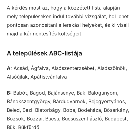
A kérdés most az, hogy a közzétett lista alapján
mely településeken indul további vizsgálat, hol lehet
pontosan azonosítani a lerakási helyeket, és ki viseli
majd a kármentesítés költségeit.
A települések ABC-listája
A:
Acsád, Ágfalva, Alsószenterzsébet, Alsószölnök,
Alsóújlak, Apátistvánfalva
B:
Babót, Bagod, Bajánsenye, Bak, Balogunyom,
Bánokszentgyörgy, Bárdudvarnok, Bejcgyertyános,
Beled, Bezi, Biatorbágy, Boba, Bödeháza, Bősárkány,
Bozsok, Bozzai, Bucsu, Bucsuszentlászló, Budapest,
Bük, Bükfürdő