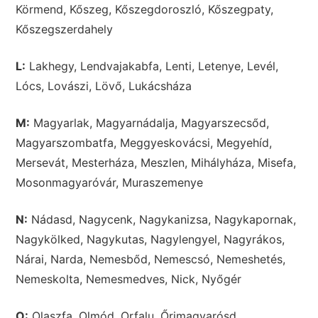
Körmend, Kőszeg, Kőszegdoroszló, Kőszegpaty,
Kőszegszerdahely
L:
Lakhegy, Lendvajakabfa, Lenti, Letenye, Levél,
Lócs, Lovászi, Lövő, Lukácsháza
M:
Magyarlak, Magyarnádalja, Magyarszecsőd,
Magyarszombatfa, Meggyeskovácsi, Megyehíd,
Mersevát, Mesterháza, Meszlen, Mihályháza, Misefa,
Mosonmagyaróvár, Muraszemenye
N:
Nádasd, Nagycenk, Nagykanizsa, Nagykapornak,
Nagykölked, Nagykutas, Nagylengyel, Nagyrákos,
Nárai, Narda, Nemesbőd, Nemescsó, Nemeshetés,
Nemeskolta, Nemesmedves, Nick, Nyőgér
O:
Olaszfa, Olmód, Orfalu, Őrimagyarósd,