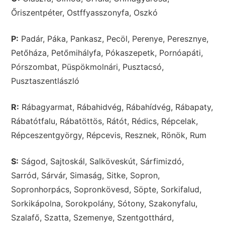
Őriszentpéter, Ostffyasszonyfa, Oszkó
P:
Padár, Páka, Pankasz, Pecöl, Perenye, Peresznye,
Petőháza, Petőmihályfa, Pókaszepetk, Pornóapáti,
Pórszombat, Püspökmolnári, Pusztacsó,
Pusztaszentlászló
R:
Rábagyarmat, Rábahidvég, Rábahídvég, Rábapaty,
Rábatótfalu, Rábatöttös, Rátót, Rédics, Répcelak,
Répceszentgyörgy, Répcevis, Resznek, Rönök, Rum
S:
Ságod, Sajtoskál, Salköveskút, Sárfimizdó,
Sarród, Sárvár, Simaság, Sitke, Sopron,
Sopronhorpács, Sopronkövesd, Söpte, Sorkifalud,
Sorkikápolna, Sorokpolány, Sótony, Szakonyfalu,
Szalafő, Szatta, Szemenye, Szentgotthárd,