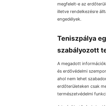
megfelelt-e az erdőterü
illetve rendelkezésre ál
engedélyek.
Teniszpálya eg
szabályozott t
A megadott információk 
és erdővédelmi szempont
ahol nem lehet szabadon
erdőterületeken csak me
természetvédelmi funkci