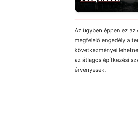
Az ügyben éppen ez az e
megfelelő engedély a te
következményei lehetnek
az átlagos építkezési sz
érvényesek.