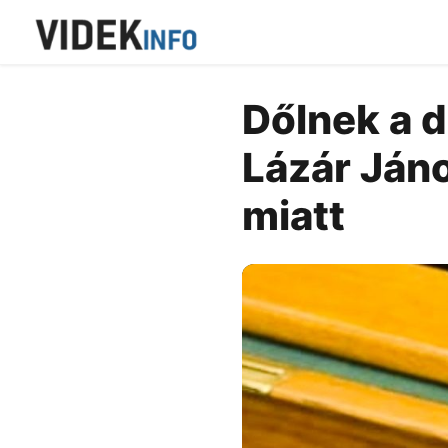
Dőlnek a d
Lázár Jáno
miatt