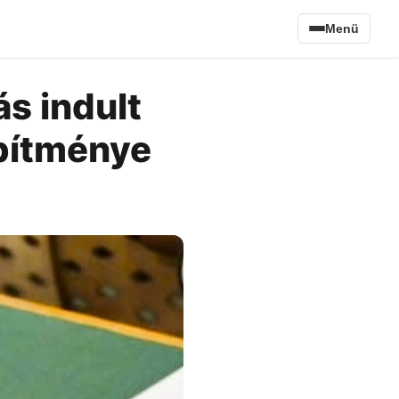
Menü
ás indult
építménye