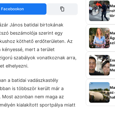
Mag
 Facebookon
roh
tör
sz
Lázár János batidai birtokának
tszó beszámolója szerint egy
Ma 
Ág
tikushoz köthető erdőterületen. Az
szí
 kényessé, mert a terület
szigorú szabályok vonatkoznak arra,
Em
Bar
t elhelyezni.
Me
sz
an a batidai vadászkastély
Ma
bban is többször került már a
az 
a. Most azonban nem maga az
ha
ala
mélyén kialakított sportpálya miatt
elk