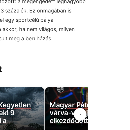
átozott: a megengedett legnagyobb
 3 százalék. Ez önmagában is
el egy sportcélú pálya
n akkor, ha nem világos, milyen
sult meg a beruházás.
t
 Kegyetlen
Magyar Péter bejelentett
ek! 9
várva-várt jó hírt! Végre
›
 a
elkezdődött…