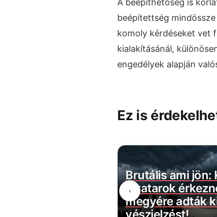
A beépíthetőség is korl
beépítettség mindössze
komoly kérdéseket vet f
kialakításánál, különöse
engedélyek alapján való
Ez is érdekelhe
belül megszűnik a
Brutális ami jön:
évécsatorna: több
zivatarok érkezn
‹
ztartást érint
megyére adták ki
vészjelzést!