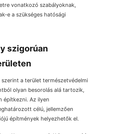
letre vonatkozó szabályoknak,
ltak-e a szükséges hatósági
y szigorúan
erületen
szerint a terület természetvédelmi
ból olyan besorolás alá tartozik,
 építkezni. Az ilyen
ghatározott célú, jellemzően
ójú építmények helyezhetők el.