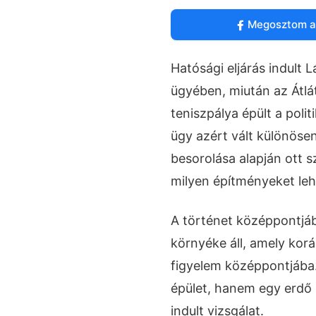
Megosztom a
Hatósági eljárás indult 
ügyében, miután az Átlá
teniszpálya épült a poli
ügy azért vált különösen
besorolása alapján ott 
milyen építményeket lehe
A történet középpontjáb
környéke áll, amely korá
figyelem középpontjáb
épület, hanem egy erdő 
indult vizsgálat.