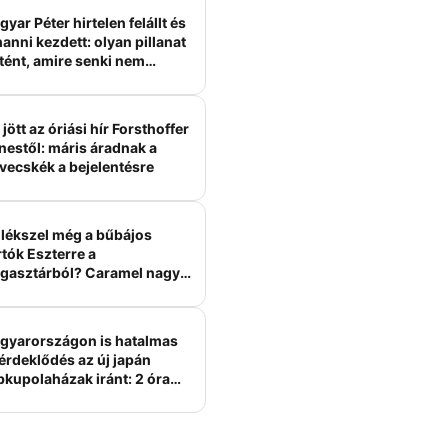
yar Péter hirtelen felállt és
anni kezdett: olyan pillanat
tént, amire senki nem
ámított
jött az óriási hír Forsthoffer
nestől: máris áradnak a
vecskék a bejelentésre
lékszel még a bűbájos
tók Eszterre a
gasztárból? Caramel nagy
erelme volt
gyarországon is hatalmas
érdeklődés az új japán
bkupolaházak iránt: 2 óra
tt felépülhetnek, és
épesztő áron hirdetik őket