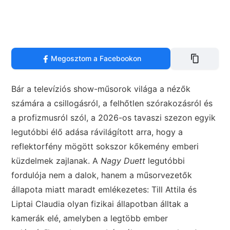
Megosztom a Facebookon
Bár a televíziós show-műsorok világa a nézők
számára a csillogásról, a felhőtlen szórakozásról és
a profizmusról szól, a 2026-os tavaszi szezon egyik
legutóbbi élő adása rávilágított arra, hogy a
reflektorfény mögött sokszor kőkemény emberi
küzdelmek zajlanak. A
Nagy Duett
legutóbbi
fordulója nem a dalok, hanem a műsorvezetők
állapota miatt maradt emlékezetes: Till Attila és
Liptai Claudia olyan fizikai állapotban álltak a
kamerák elé, amelyben a legtöbb ember