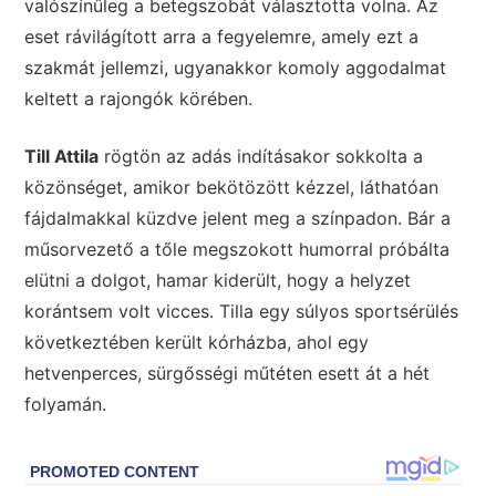
valószínűleg a betegszobát választotta volna. Az
eset rávilágított arra a fegyelemre, amely ezt a
szakmát jellemzi, ugyanakkor komoly aggodalmat
keltett a rajongók körében.
Till Attila
rögtön az adás indításakor sokkolta a
közönséget, amikor bekötözött kézzel, láthatóan
fájdalmakkal küzdve jelent meg a színpadon. Bár a
műsorvezető a tőle megszokott humorral próbálta
elütni a dolgot, hamar kiderült, hogy a helyzet
korántsem volt vicces. Tilla egy súlyos sportsérülés
következtében került kórházba, ahol egy
hetvenperces, sürgősségi műtéten esett át a hét
folyamán.