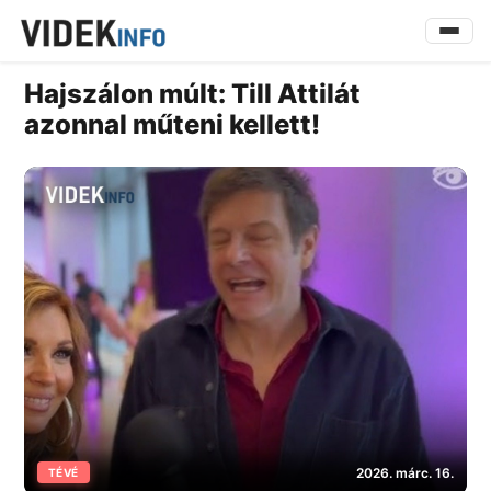
Hajszálon múlt: Till Attilát
azonnal műteni kellett!
2026. márc. 16.
TÉVÉ