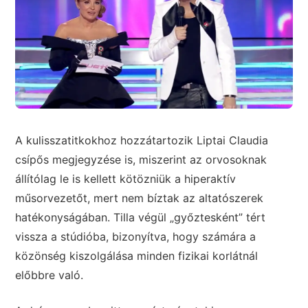
A kulisszatitkokhoz hozzátartozik Liptai Claudia
csípős megjegyzése is, miszerint az orvosoknak
állítólag le is kellett kötözniük a hiperaktív
műsorvezetőt, mert nem bíztak az altatószerek
hatékonyságában. Tilla végül „győztesként” tért
vissza a stúdióba, bizonyítva, hogy számára a
közönség kiszolgálása minden fizikai korlátnál
előbbre való.