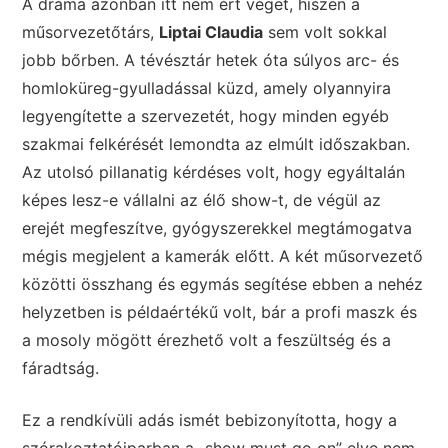
A dráma azonban itt nem ért véget, hiszen a
műsorvezetőtárs,
Liptai Claudia
sem volt sokkal
jobb bőrben. A tévésztár hetek óta súlyos arc- és
homloküreg-gyulladással küzd, amely olyannyira
legyengítette a szervezetét, hogy minden egyéb
szakmai felkérését lemondta az elmúlt időszakban.
Az utolsó pillanatig kérdéses volt, hogy egyáltalán
képes lesz-e vállalni az élő show-t, de végül az
erejét megfeszítve, gyógyszerekkel megtámogatva
mégis megjelent a kamerák előtt. A két műsorvezető
közötti összhang és egymás segítése ebben a nehéz
helyzetben is példaértékű volt, bár a profi maszk és
a mosoly mögött érezhető volt a feszültség és a
fáradtság.
Ez a rendkívüli adás ismét bebizonyította, hogy a
szórakoztatóiparban a „show must go on” elve nem