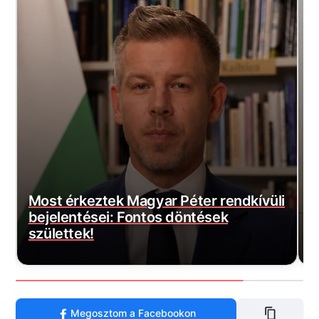
gyar Péter rendkívüli
ntos döntések
Most érkezett: Felszáll
honvédség helikopterei
Megosztom a Facebookon