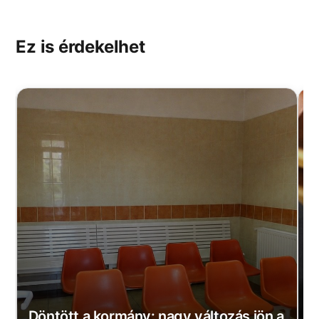
Ez is érdekelhet
Döntött a kormány: nagy változás jön a
S