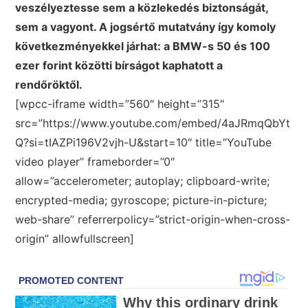
veszélyeztesse sem a közlekedés biztonságát,
sem a vagyont. A jogsértő mutatvány így komoly
következményekkel járhat: a BMW-s 50 és 100
ezer forint közötti bírságot kaphatott a
rendőröktől.
[wpcc-iframe width=”560″ height=”315″
src=”https://www.youtube.com/embed/4aJRmqQbYt
Q?si=tIAZPi196V2vjh-U&start=10″ title=”YouTube
video player” frameborder=”0″
allow=”accelerometer; autoplay; clipboard-write;
encrypted-media; gyroscope; picture-in-picture;
web-share” referrerpolicy=”strict-origin-when-cross-
origin” allowfullscreen]