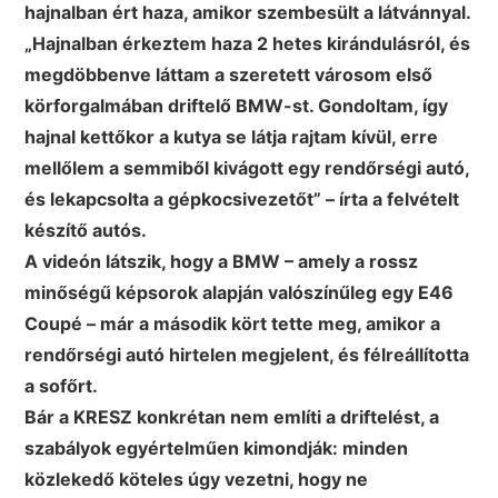
hajnalban ért haza, amikor szembesült a látvánnyal.
„Hajnalban érkeztem haza 2 hetes kirándulásról, és
megdöbbenve láttam a szeretett városom első
körforgalmában driftelő BMW-st. Gondoltam, így
hajnal kettőkor a kutya se látja rajtam kívül, erre
mellőlem a semmiből kivágott egy rendőrségi autó,
és lekapcsolta a gépkocsivezetőt” – írta a felvételt
készítő autós.
A videón látszik, hogy a BMW – amely a rossz
minőségű képsorok alapján valószínűleg egy E46
Coupé – már a második kört tette meg, amikor a
rendőrségi autó hirtelen megjelent, és félreállította
a sofőrt.
Bár a KRESZ konkrétan nem említi a driftelést, a
szabályok egyértelműen kimondják: minden
közlekedő köteles úgy vezetni, hogy ne