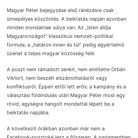
Magyar Péter bejegyzése első ránézésre csak
ünnepélyes köszöntés. A beiktatás napján azonban
minden mondatnak súlya van. Az „Isten áldja
Magyarországot” klasszikus nemzeti-politikai
formula, a „határon innen és túl” pedig egyértelmű
üzenet a teljes magyar közösség felé.
A poszt nem támadott senkit, nem említette Orbán
Viktort, nem beszélt elszámoltatásról vagy
konfliktusról. Éppen ettől lett erős: a kampány és a
választási földindulás után Magyar Péter most egy
rövid, egységre hangolt mondattal lépett be a
beiktatás napjába.
A következő órákban azonban már nem a
Facebook-posztoké lesz a főszerep. A parlamentben