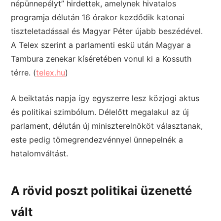
népünnepélyt” hirdettek, amelynek hivatalos
programja délután 16 órakor kezdődik katonai
tiszteletadással és Magyar Péter újabb beszédével.
A Telex szerint a parlamenti eskü után Magyar a
Tambura zenekar kíséretében vonul ki a Kossuth
térre. (
telex.hu
)
A beiktatás napja így egyszerre lesz közjogi aktus
és politikai szimbólum. Délelőtt megalakul az új
parlament, délután új miniszterelnököt választanak,
este pedig tömegrendezvénnyel ünnepelnék a
hatalomváltást.
A rövid poszt politikai üzenetté
vált