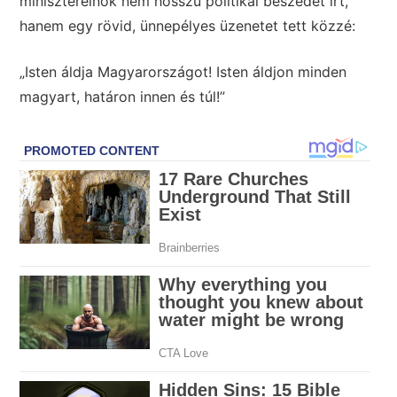
miniszterelnök nem hosszú politikai beszédet írt,
hanem egy rövid, ünnepélyes üzenetet tett közzé:
„Isten áldja Magyarországot! Isten áldjon minden
magyart, határon innen és túl!”