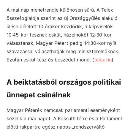
A mai nap menetrendje különösen sűrű. A Telex
összefoglalója szerint az új Országgyűlés alakuló
ülése délelőtt 10 órakor kezdődik, a képviselők
10:45-kor tesznek esküt, házelnököt 12:30-kor
választanak, Magyar Pétert pedig 14:30-kor nyílt
szavazással választhatják meg miniszterelnöknek.
Ezután esküt tesz és beszédet mond. (
telex.hu
)
A beiktatásból országos politikai
ünnepet csinálnak
Magyar Péterék nemcsak parlamenti eseményként
kezelik a mai napot. A Kossuth térre és a Parlament
előtti rakpartra egész napos „rendszerváltó