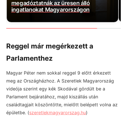
megadóztatnák az üresen álló
v
ingatlanokat Magyarországon
m
Reggel már megérkezett a
Parlamenthez
Magyar Péter nem sokkal reggel 9 előtt érkezett
meg az Országházhoz. A Szeretlek Magyarország
videója szerint egy kék Skodával gördült be a
Parlament bejáratához, majd kiszállás után
családtagjait köszöntötte, mielőtt belépett volna az
épületbe. (
szeretlekmagyarorszag.hu
)