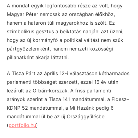
A mondat egyik legfontosabb része az volt, hogy
Magyar Péter nemcsak az országban élőkhöz,
hanem a határon túli magyarokhoz is szólt. Ez
szimbolikus gesztus a beiktatás napján: azt üzeni,
hogy az új kormányfő a politikai váltást nem szűk
pártgyőzelemként, hanem nemzeti közösségi
pillanatként akarja láttatni.
A Tisza Párt az április 12-i választáson kétharmados
parlamenti többséget szerzett, ezzel 16 év után
lezárult az Orbán-korszak. A friss parlamenti
arányok szerint a Tisza 141 mandátummal, a Fidesz–
KDNP 52 mandátummal, a Mi Hazánk pedig 6
mandátummal ül be az új Országgyűlésbe.
(
portfolio.hu
)