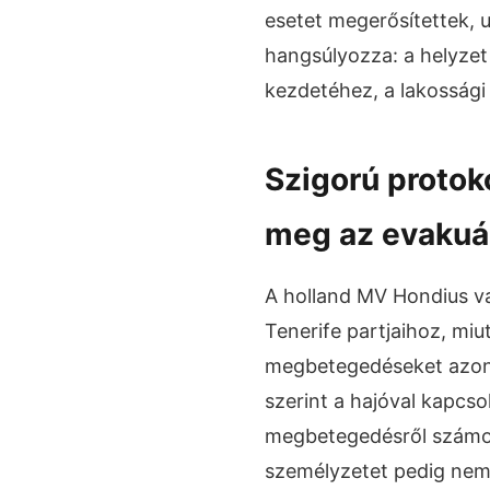
esetet megerősítettek, 
hangsúlyozza: a helyzet
kezdetéhez, a lakossági
Szigorú protok
meg az evakuá
A holland MV Hondius v
Tenerife partjaihoz, miu
megbetegedéseket azono
szerint a hajóval kapcso
megbetegedésről számol
személyzetet pedig nemz