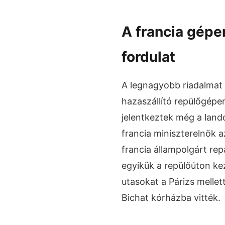
A francia gépe
fordulat
A legnagyobb riadalmat 
hazaszállító repülőgépen
jelentkeztek még a lando
francia miniszterelnök a
francia állampolgárt rep
egyikük a repülőúton ke
utasokat a Párizs mellet
Bichat kórházba vitték.