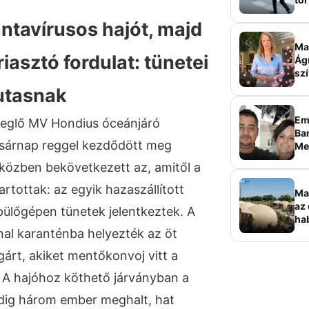
sz
ntavírusos hajót, majd
Ma 
riasztó fordulat: tünetei
Ág
szí
 utasnak
Em
teglő MV Hondius óceánjáró
Bar
asárnap reggel kezdődött meg
Me
sz
 közben bekövetkezett az, amitől a
rtottak: az egyik hazaszállított
Ma
az 
pülőgépen tünetek jelentkeztek. A
ha
ala
al karanténba helyezték az öt
elk
lgárt, akiket mentőkonvoj vitt a
. A hajóhoz köthető járványban a
dig három ember meghalt, hat