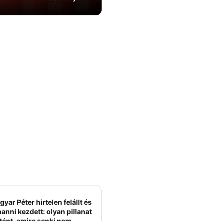
yar Péter hirtelen felállt és
anni kezdett: olyan pillanat
tént, amire senki nem