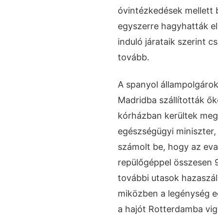
óvintézkedések mellett 
egyszerre hagyhatták el
induló járataik szerint c
tovább.
A spanyol állampolgároka
Madridba szállították ők
kórházban kerültek megf
egészségügyi miniszter,
számolt be, hogy az eva
repülőgéppel összesen 9
további utasok hazaszál
miközben a legénység e
a hajót Rotterdamba vigy