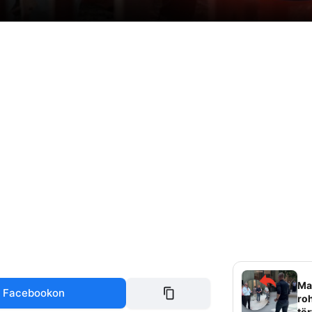
Mag
 Facebookon
roh
tör