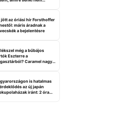
ámított
jött az óriási hír Forsthoffer
nestől: máris áradnak a
vecskék a bejelentésre
lékszel még a bűbájos
tók Eszterre a
gasztárból? Caramel nagy
erelme volt
gyarországon is hatalmas
érdeklődés az új japán
bkupolaházak iránt: 2 óra
tt felépülhetnek, és
épesztő áron hirdetik őket