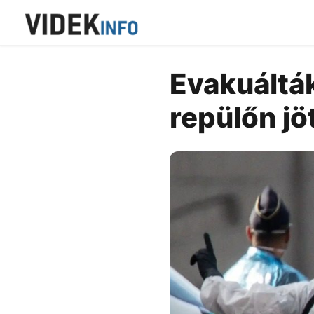
Evakuálták
repülőn jöt