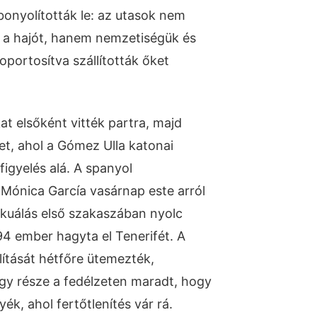
bonyolították le: az utasok nem
 a hajót, hanem nemzetiségük és
soportosítva szállították őket
t elsőként vitték partra, majd
et, ahol a Gómez Ulla katonai
igyelés alá. A spanyol
 Mónica García vasárnap este arról
kuálás első szakaszában nyolc
4 ember hagyta el Tenerifét. A
lítását hétfőre ütemezték,
gy része a fedélzeten maradt, hogy
ék, ahol fertőtlenítés vár rá.