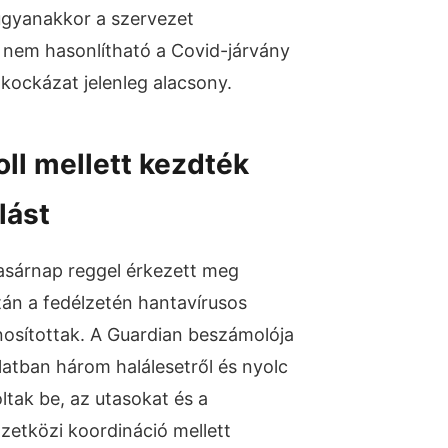
ugyanakkor a szervezet
 nem hasonlítható a Covid-járvány
 kockázat jelenleg alacsony.
oll mellett kezdték
lást
asárnap reggel érkezett meg
tán a fedélzetén hantavírusos
sítottak. A Guardian beszámolója
latban három halálesetről és nyolc
tak be, az utasokat és a
etközi koordináció mellett