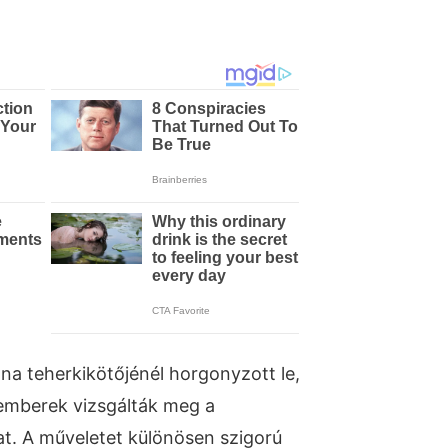
na teherkikötőjénél horgonyzott le,
emberek vizsgálták meg a
t. A műveletet különösen szigorú