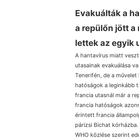
Evakuálták a ha
a repülőn jött a 
lettek az egyik
A hantavírus miatt vesz
utasainak evakuálása v
Tenerifén, de a művelet
hatóságok a leginkább ta
francia utasnál már a re
francia hatóságok azonn
érintett francia állampo
párizsi Bichat kórházba
WHO közlése szerint ed